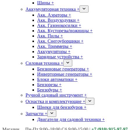
Шины +
Аккумуляторная техника +
Акк. Аэраторы +
Акк. Воздуходувки +
Акк. Газонокосилки +
Акк. Кусторезы/ножницы +
Акк. Пилы +
Акк. Снегоуборщики +
Акк. Триммеры +
Аккумуляторы +
Зарядные устройства +
Силовая техника +
Бензиновые генераторы +
Инверторные генераторы +
Блоки автоматики +
Бензорезы +
Бензобуры +
Ручной садовый инструмент +
Оснастка и комплектующие +
Шнеки для бензобуров +
Запчасти +
Двигатели для садовой техники +
Магазины:
Калуга ул. Московская д.113
Пн-Пт 9:00–18:00 Сб 9:00-15:00
|
+7 (910) 915-97-97