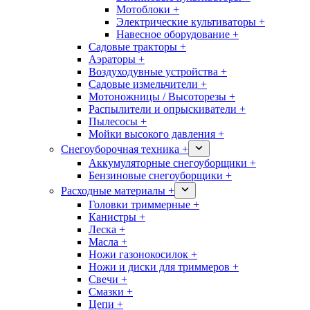
Мотоблоки +
Электрические культиваторы +
Навесное оборудование +
Садовые тракторы +
Аэраторы +
Воздуходувные устройства +
Садовые измельчители +
Мотоножницы / Высоторезы +
Распылители и опрыскиватели +
Пылесосы +
Мойки высокого давления +
Снегоуборочная техника +
Аккумуляторные снегоуборщики +
Бензиновые снегоуборщики +
Расходные материалы +
Головки триммерные +
Канистры +
Леска +
Масла +
Ножи газонокосилок +
Ножи и диски для триммеров +
Свечи +
Смазки +
Цепи +