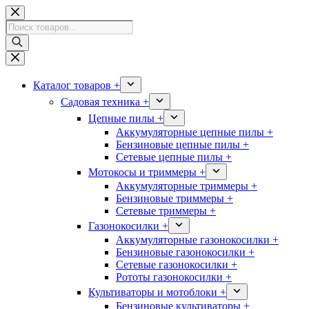
Перейти
к
Поиск
сути
товаров
Каталог товаров +
Садовая техника +
Цепные пилы +
Аккумуляторные цепные пилы +
Бензиновые цепные пилы +
Сетевые цепные пилы +
Мотокосы и триммеры +
Аккумуляторные триммеры +
Бензиновые триммеры +
Сетевые триммеры +
Газонокосилки +
Аккумуляторные газонокосилки +
Бензиновые газонокосилки +
Сетевые газонокосилки +
Рототы газонокосилки +
Культиваторы и мотоблоки +
Бензиновые культиваторы +