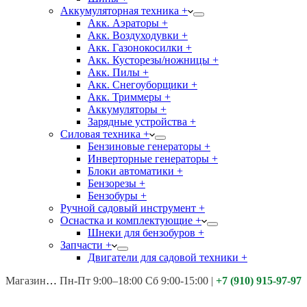
Аккумуляторная техника +
Акк. Аэраторы +
Акк. Воздуходувки +
Акк. Газонокосилки +
Акк. Кусторезы/ножницы +
Акк. Пилы +
Акк. Снегоуборщики +
Акк. Триммеры +
Аккумуляторы +
Зарядные устройства +
Силовая техника +
Бензиновые генераторы +
Инверторные генераторы +
Блоки автоматики +
Бензорезы +
Бензобуры +
Ручной садовый инструмент +
Оснастка и комплектующие +
Шнеки для бензобуров +
Запчасти +
Двигатели для садовой техники +
Магазины:
Калуга ул. Московская д.113
Пн-Пт 9:00–18:00 Сб 9:00-15:00
|
+7 (910) 915-97-97