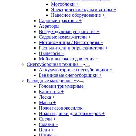
Мотоблоки +
Электрические культиваторы +
Навесное оборудование +
Садовые тракторы +
Аэраторы +
Воздуходувные устройства +
Садовые измельчители +
Мотоножницы / Высоторезы +
Распылители и опрыскиватели +
Пылесосы +
Мойки высокого давления +
Снегоуборочная техника +
Аккумуляторные снегоуборщики +
Бензиновые снегоуборщики +
Расходные материалы +
Головки триммерные +
Канистры +
Леска +
Масла +
Ножи газонокосилок +
Ножи и диски для триммеров +
Свечи +
Смазки +
Цепи +
Шины +