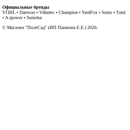
Официальные бренды
STIHL • Daewoo • Villartec • Champion • YardFox • Senix • Total
• A-ipower • Sunreka
© Магазин "ПолеСад" (ИП Панкина Е.Е.) 2026.