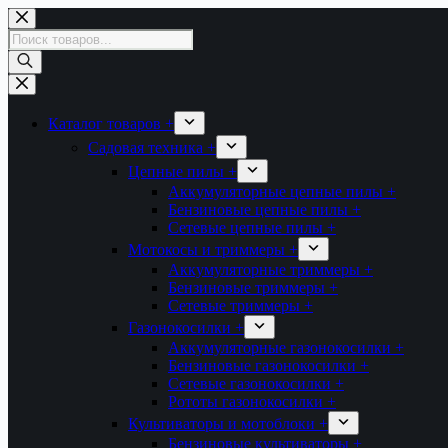
Перейти
к
Поиск
сути
товаров
Каталог товаров +
Садовая техника +
Цепные пилы +
Аккумуляторные цепные пилы +
Бензиновые цепные пилы +
Сетевые цепные пилы +
Мотокосы и триммеры +
Аккумуляторные триммеры +
Бензиновые триммеры +
Сетевые триммеры +
Газонокосилки +
Аккумуляторные газонокосилки +
Бензиновые газонокосилки +
Сетевые газонокосилки +
Рототы газонокосилки +
Культиваторы и мотоблоки +
Бензиновые культиваторы +