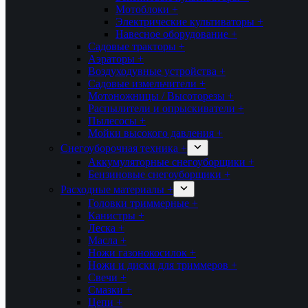
Мотоблоки +
Электрические культиваторы +
Навесное оборудование +
Садовые тракторы +
Аэраторы +
Воздуходувные устройства +
Садовые измельчители +
Мотоножницы / Высоторезы +
Распылители и опрыскиватели +
Пылесосы +
Мойки высокого давления +
Снегоуборочная техника +
Аккумуляторные снегоуборщики +
Бензиновые снегоуборщики +
Расходные материалы +
Головки триммерные +
Канистры +
Леска +
Масла +
Ножи газонокосилок +
Ножи и диски для триммеров +
Свечи +
Смазки +
Цепи +