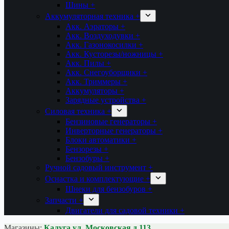
Шины +
Аккумуляторная техника +
Акк. Аэраторы +
Акк. Воздуходувки +
Акк. Газонокосилки +
Акк. Кусторезы/ножницы +
Акк. Пилы +
Акк. Снегоуборщики +
Акк. Триммеры +
Аккумуляторы +
Зарядные устройства +
Силовая техника +
Бензиновые генераторы +
Инверторные генераторы +
Блоки автоматики +
Бензорезы +
Бензобуры +
Ручной садовый инструмент +
Оснастка и комплектующие +
Шнеки для бензобуров +
Запчасти +
Двигатели для садовой техники +
Магазины:
Калуга ул. Московская д.113