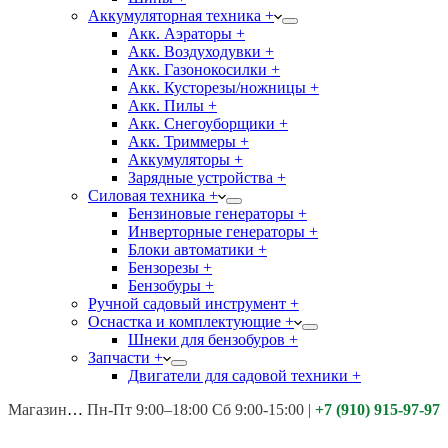
Аккумуляторная техника +
Акк. Аэраторы +
Акк. Воздуходувки +
Акк. Газонокосилки +
Акк. Кусторезы/ножницы +
Акк. Пилы +
Акк. Снегоуборщики +
Акк. Триммеры +
Аккумуляторы +
Зарядные устройства +
Силовая техника +
Бензиновые генераторы +
Инверторные генераторы +
Блоки автоматики +
Бензорезы +
Бензобуры +
Ручной садовый инструмент +
Оснастка и комплектующие +
Шнеки для бензобуров +
Запчасти +
Двигатели для садовой техники +
Магазины:
Калуга ул. Московская д.113
Пн-Пт 9:00–18:00 Сб 9:00-15:00
|
+7 (910) 915-97-97