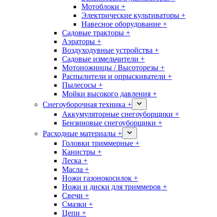
Мотоблоки +
Электрические культиваторы +
Навесное оборудование +
Садовые тракторы +
Аэраторы +
Воздуходувные устройства +
Садовые измельчители +
Мотоножницы / Высоторезы +
Распылители и опрыскиватели +
Пылесосы +
Мойки высокого давления +
Снегоуборочная техника +
Аккумуляторные снегоуборщики +
Бензиновые снегоуборщики +
Расходные материалы +
Головки триммерные +
Канистры +
Леска +
Масла +
Ножи газонокосилок +
Ножи и диски для триммеров +
Свечи +
Смазки +
Цепи +