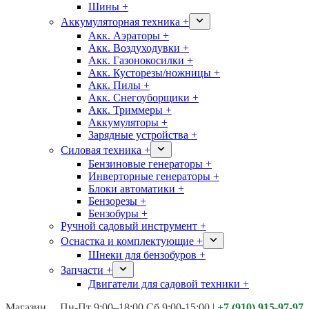
Шины +
Аккумуляторная техника +
Акк. Аэраторы +
Акк. Воздуходувки +
Акк. Газонокосилки +
Акк. Кусторезы/ножницы +
Акк. Пилы +
Акк. Снегоуборщики +
Акк. Триммеры +
Аккумуляторы +
Зарядные устройства +
Силовая техника +
Бензиновые генераторы +
Инверторные генераторы +
Блоки автоматики +
Бензорезы +
Бензобуры +
Ручной садовый инструмент +
Оснастка и комплектующие +
Шнеки для бензобуров +
Запчасти +
Двигатели для садовой техники +
Магазины:
Калуга ул. Московская д.113
Пн-Пт 9:00–18:00 Сб 9:00-15:00
|
+7 (910) 915-97-97