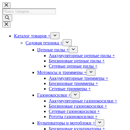
Перейти
к
Поиск
сути
товаров
Каталог товаров +
Садовая техника +
Цепные пилы +
Аккумуляторные цепные пилы +
Бензиновые цепные пилы +
Сетевые цепные пилы +
Мотокосы и триммеры +
Аккумуляторные триммеры +
Бензиновые триммеры +
Сетевые триммеры +
Газонокосилки +
Аккумуляторные газонокосилки +
Бензиновые газонокосилки +
Сетевые газонокосилки +
Рототы газонокосилки +
Культиваторы и мотоблоки +
Бензиновые культиваторы +