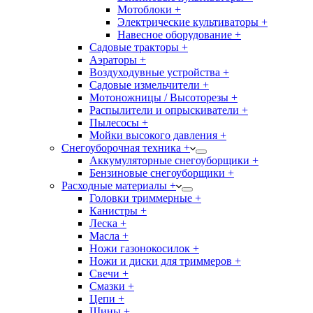
Мотоблоки +
Электрические культиваторы +
Навесное оборудование +
Садовые тракторы +
Аэраторы +
Воздуходувные устройства +
Садовые измельчители +
Мотоножницы / Высоторезы +
Распылители и опрыскиватели +
Пылесосы +
Мойки высокого давления +
Снегоуборочная техника +
Аккумуляторные снегоуборщики +
Бензиновые снегоуборщики +
Расходные материалы +
Головки триммерные +
Канистры +
Леска +
Масла +
Ножи газонокосилок +
Ножи и диски для триммеров +
Свечи +
Смазки +
Цепи +
Шины +