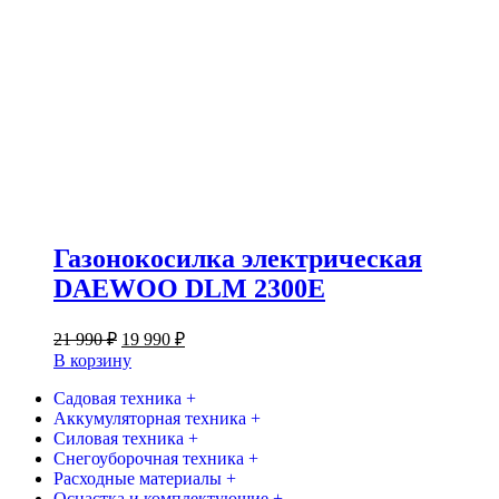
Газонокосилка электрическая
DAEWOO DLM 2300E
Первоначальная
Текущая
21 990
₽
19 990
₽
цена
цена:
В корзину
составляла
19
21
Садовая техника +
990 ₽.
Аккумуляторная техника +
990 ₽.
Силовая техника +
Снегоуборочная техника +
Расходные материалы +
Оснастка и комплектующие +