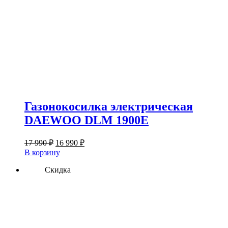
Газонокосилка электрическая
DAEWOO DLM 1900E
Первоначальная
Текущая
17 990
₽
16 990
₽
цена
цена:
В корзину
составляла
16
17
Скидка
990 ₽.
990 ₽.