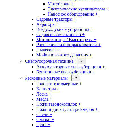
Мотоблоки +
Электрические культиваторы +
Навесное оборудование +
Садовые тракторы +
Аэраторы +
Воздуходувные устройства +
Садовые измельчители +
Мотоножницы / Высоторезы +
Распылители и опрыскиватели +
Пылесосы +
Мойки высокого давления +
Снегоуборочная техника +
Аккумуляторные снегоуборщики +
Бензиновые снегоуборщики +
Расходные материалы +
Головки триммерные +
Канистры +
Леска +
Масла +
Ножи газонокосилок +
Ножи и диски для триммеров +
Свечи +
Смазки +
Цепи +