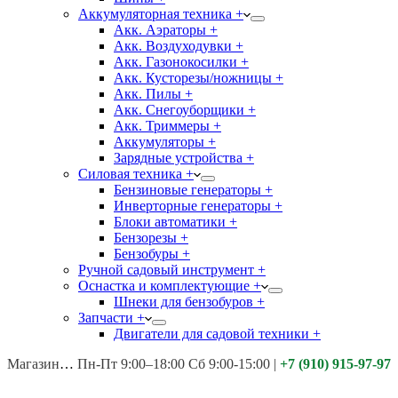
Аккумуляторная техника +
Акк. Аэраторы +
Акк. Воздуходувки +
Акк. Газонокосилки +
Акк. Кусторезы/ножницы +
Акк. Пилы +
Акк. Снегоуборщики +
Акк. Триммеры +
Аккумуляторы +
Зарядные устройства +
Силовая техника +
Бензиновые генераторы +
Инверторные генераторы +
Блоки автоматики +
Бензорезы +
Бензобуры +
Ручной садовый инструмент +
Оснастка и комплектующие +
Шнеки для бензобуров +
Запчасти +
Двигатели для садовой техники +
Магазины:
Калуга ул. Московская д.113
Пн-Пт 9:00–18:00 Сб 9:00-15:00
|
+7 (910) 915-97-97