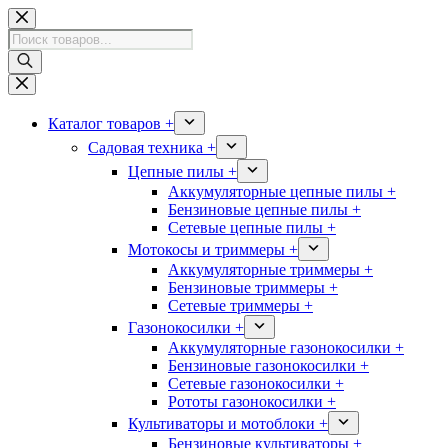
Перейти
к
Поиск
сути
товаров
Каталог товаров +
Садовая техника +
Цепные пилы +
Аккумуляторные цепные пилы +
Бензиновые цепные пилы +
Сетевые цепные пилы +
Мотокосы и триммеры +
Аккумуляторные триммеры +
Бензиновые триммеры +
Сетевые триммеры +
Газонокосилки +
Аккумуляторные газонокосилки +
Бензиновые газонокосилки +
Сетевые газонокосилки +
Рототы газонокосилки +
Культиваторы и мотоблоки +
Бензиновые культиваторы +