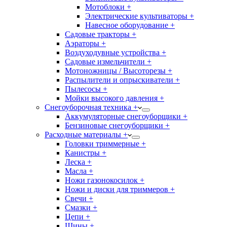
Мотоблоки +
Электрические культиваторы +
Навесное оборудование +
Садовые тракторы +
Аэраторы +
Воздуходувные устройства +
Садовые измельчители +
Мотоножницы / Высоторезы +
Распылители и опрыскиватели +
Пылесосы +
Мойки высокого давления +
Снегоуборочная техника +
Аккумуляторные снегоуборщики +
Бензиновые снегоуборщики +
Расходные материалы +
Головки триммерные +
Канистры +
Леска +
Масла +
Ножи газонокосилок +
Ножи и диски для триммеров +
Свечи +
Смазки +
Цепи +
Шины +