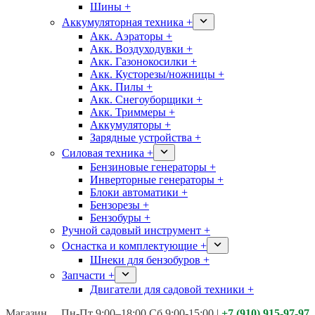
Шины +
Аккумуляторная техника +
Акк. Аэраторы +
Акк. Воздуходувки +
Акк. Газонокосилки +
Акк. Кусторезы/ножницы +
Акк. Пилы +
Акк. Снегоуборщики +
Акк. Триммеры +
Аккумуляторы +
Зарядные устройства +
Силовая техника +
Бензиновые генераторы +
Инверторные генераторы +
Блоки автоматики +
Бензорезы +
Бензобуры +
Ручной садовый инструмент +
Оснастка и комплектующие +
Шнеки для бензобуров +
Запчасти +
Двигатели для садовой техники +
Магазины:
Калуга ул. Московская д.113
Пн-Пт 9:00–18:00 Сб 9:00-15:00
|
+7 (910) 915-97-97