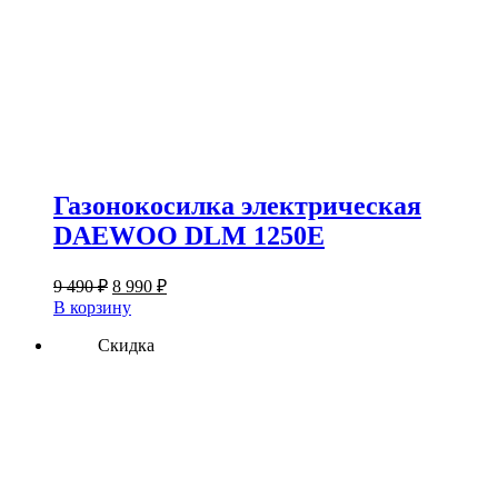
Газонокосилка электрическая
DAEWOO DLM 1250E
Первоначальная
Текущая
9 490
₽
8 990
₽
цена
цена:
В корзину
составляла
8
9
Скидка
990 ₽.
490 ₽.