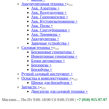
Аккумуляторная техника +
Акк. Аэраторы +
Акк. Воздуходувки +
Акк. Газонокосилки +
Акк. Кусторезы/ножницы +
Акк. Пилы +
Акк. Снегоуборщики +
Акк. Триммеры +
Аккумуляторы +
Зарядные устройства +
Силовая техника +
Бензиновые генераторы +
Инверторные генераторы +
Блоки автоматики +
Бензорезы +
Бензобуры +
Ручной садовый инструмент +
Оснастка и комплектующие +
Шнеки для бензобуров +
Запчасти +
Двигатели для садовой техники +
Магазины:
Калуга ул. Московская д.113
Пн-Пт 9:00–18:00 Сб 9:00-15:00
|
+7 (910) 915-97-97