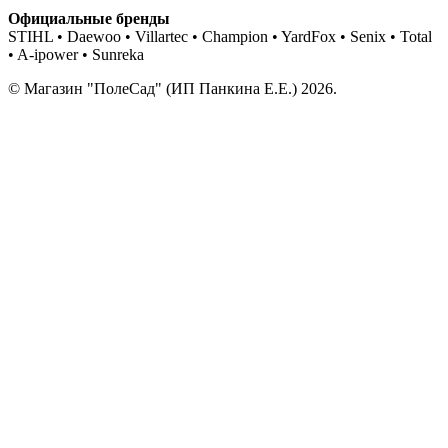
Официальные бренды
STIHL • Daewoo • Villartec • Champion • YardFox • Senix • Total
• A-ipower • Sunreka
© Магазин "ПолеСад" (ИП Панкина Е.Е.) 2026.