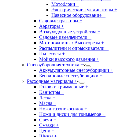
Мотоблоки +
Электрические культиваторы +
Навесное оборудование +
Садовые тракторы +
Аэраторы +
Воздуходувные устройства +
Садовые измельчители +
Мотоножницы / Высоторезы +
Распылители и опрыскиватели +
Пылесосы +
Мойки высокого давления +
Снегоуборочная техника +
Аккумуляторные снегоуборщики +
Бензиновые снегоуборщики +
Расходные материалы +
Головки триммерные +
Канистры +
Леска +
Масла +
Ножи газонокосилок +
Ножи и диски для триммеров +
Свечи +
Смазки +
Цепи +
Шины +