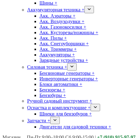
Шины +
Аккумуляторная техника +
Акк. Аэраторы +
Акк. Воздуходувки +
Акк. Газонокосилки +
Акк. Кусторезы/ножницы +
Акк. Пилы +
Акк. Снегоуборщики +
Акк. Триммеры +
Аккумуляторы +
Зарядные устройства +
Силовая техника +
Бензиновые генераторы +
Инверторные генераторы +
Блоки автоматики +
Бензорезы +
Бензобуры +
Ручной садовый инструмент +
Оснастка и комплектующие +
Шнеки для бензобуров +
Запчасти +
Двигатели для садовой техники +
Магазины:
Калуга ул. Московская д.113
Пн-Пт 9:00–18:00 Сб 9:00-15:00
|
+7 (910) 915-97-97