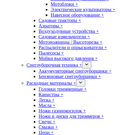
Мотоблоки +
Электрические культиваторы +
Навесное оборудование +
Садовые тракторы +
Аэраторы +
Воздуходувные устройства +
Садовые измельчители +
Мотоножницы / Высоторезы +
Распылители и опрыскиватели +
Пылесосы +
Мойки высокого давления +
Снегоуборочная техника +
Аккумуляторные снегоуборщики +
Бензиновые снегоуборщики +
Расходные материалы +
Головки триммерные +
Канистры +
Леска +
Масла +
Ножи газонокосилок +
Ножи и диски для триммеров +
Свечи +
Смазки +
Цепи +