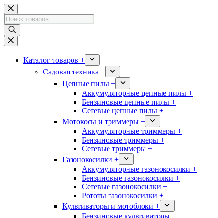
Перейти
к
Поиск
сути
товаров
Каталог товаров +
Садовая техника +
Цепные пилы +
Аккумуляторные цепные пилы +
Бензиновые цепные пилы +
Сетевые цепные пилы +
Мотокосы и триммеры +
Аккумуляторные триммеры +
Бензиновые триммеры +
Сетевые триммеры +
Газонокосилки +
Аккумуляторные газонокосилки +
Бензиновые газонокосилки +
Сетевые газонокосилки +
Рототы газонокосилки +
Культиваторы и мотоблоки +
Бензиновые культиваторы +