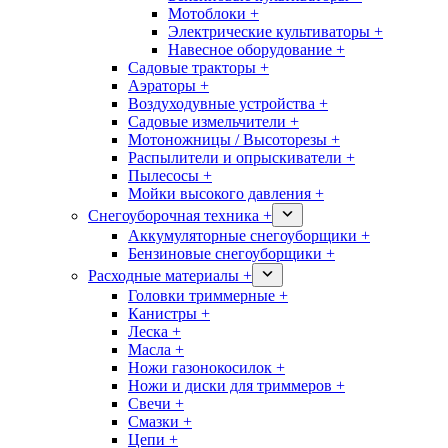
Мотоблоки +
Электрические культиваторы +
Навесное оборудование +
Садовые тракторы +
Аэраторы +
Воздуходувные устройства +
Садовые измельчители +
Мотоножницы / Высоторезы +
Распылители и опрыскиватели +
Пылесосы +
Мойки высокого давления +
Снегоуборочная техника +
Аккумуляторные снегоуборщики +
Бензиновые снегоуборщики +
Расходные материалы +
Головки триммерные +
Канистры +
Леска +
Масла +
Ножи газонокосилок +
Ножи и диски для триммеров +
Свечи +
Смазки +
Цепи +