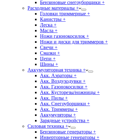
Бензиновые снегоуборщики +
Расходные материалы +
Головки триммерные +
Канистры +
Леска +
Масла +
Ножи газонокосилок +
Ножи и диски для триммеров +
Свечи +
Смазки +
Цепи +
Шины +
Аккумуляторная техника +
Акк. Аэраторы +
Акк. Воздуходувки +
Акк. Газонокосилки +
Акк. Кусторезы/ножницы +
Акк. Пилы +
Акк. Снегоуборщики +
Акк. Триммеры +
Аккумуляторы +
Зарядные устройства +
Силовая техника +
Бензиновые генераторы +
Инверторные генераторы +