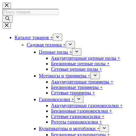
Перейти
к
Поиск
сути
товаров
Каталог товаров +
Садовая техника +
Цепные пилы +
Аккумуляторные цепные пилы +
Бензиновые цепные пилы +
Сетевые цепные пилы +
Мотокосы и триммеры +
Аккумуляторные триммеры +
Бензиновые триммеры +
Сетевые триммеры +
Газонокосилки +
Аккумуляторные газонокосилки +
Бензиновые газонокосилки +
Сетевые газонокосилки +
Рототы газонокосилки +
Культиваторы и мотоблоки +
Бензиновые культиваторы +