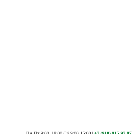
Пн-Пт 9:00–18:00 Сб 9:00-15:00
|
+7 (910) 915-97-97