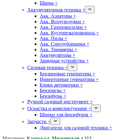
Шины +
Аккумуляторная техника +
Акк. Аэраторы +
Акк. Воздуходувки +
Акк. Газонокосилки +
Акк. Кусторезы/ножницы +
Акк. Пилы +
Акк. Снегоуборщики +
Акк. Триммеры +
Аккумуляторы +
Зарядные устройства +
Силовая техника +
Бензиновые генераторы +
Инверторные генераторы +
Блоки автоматики +
Бензорезы +
Бензобуры +
Ручной садовый инструмент +
Оснастка и комплектующие +
Шнеки для бензобуров +
Запчасти +
Двигатели для садовой техники +
Магазины:
Калуга ул. Московская д.113