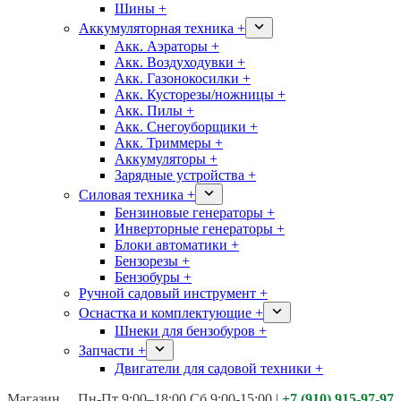
Шины +
Аккумуляторная техника +
Акк. Аэраторы +
Акк. Воздуходувки +
Акк. Газонокосилки +
Акк. Кусторезы/ножницы +
Акк. Пилы +
Акк. Снегоуборщики +
Акк. Триммеры +
Аккумуляторы +
Зарядные устройства +
Силовая техника +
Бензиновые генераторы +
Инверторные генераторы +
Блоки автоматики +
Бензорезы +
Бензобуры +
Ручной садовый инструмент +
Оснастка и комплектующие +
Шнеки для бензобуров +
Запчасти +
Двигатели для садовой техники +
Магазины:
Калуга ул. Московская д.113
Пн-Пт 9:00–18:00 Сб 9:00-15:00
|
+7 (910) 915-97-97