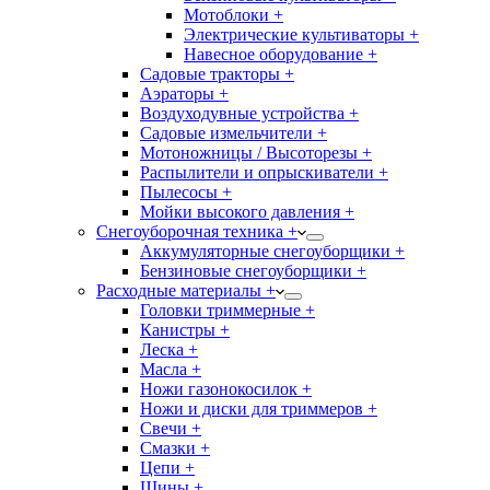
Мотоблоки +
Электрические культиваторы +
Навесное оборудование +
Садовые тракторы +
Аэраторы +
Воздуходувные устройства +
Садовые измельчители +
Мотоножницы / Высоторезы +
Распылители и опрыскиватели +
Пылесосы +
Мойки высокого давления +
Снегоуборочная техника +
Аккумуляторные снегоуборщики +
Бензиновые снегоуборщики +
Расходные материалы +
Головки триммерные +
Канистры +
Леска +
Масла +
Ножи газонокосилок +
Ножи и диски для триммеров +
Свечи +
Смазки +
Цепи +
Шины +