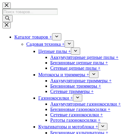
Перейти
к
Поиск
сути
товаров
Каталог товаров +
Садовая техника +
Цепные пилы +
Аккумуляторные цепные пилы +
Бензиновые цепные пилы +
Сетевые цепные пилы +
Мотокосы и триммеры +
Аккумуляторные триммеры +
Бензиновые триммеры +
Сетевые триммеры +
Газонокосилки +
Аккумуляторные газонокосилки +
Бензиновые газонокосилки +
Сетевые газонокосилки +
Рототы газонокосилки +
Культиваторы и мотоблоки +
Бензиновые культиваторы +