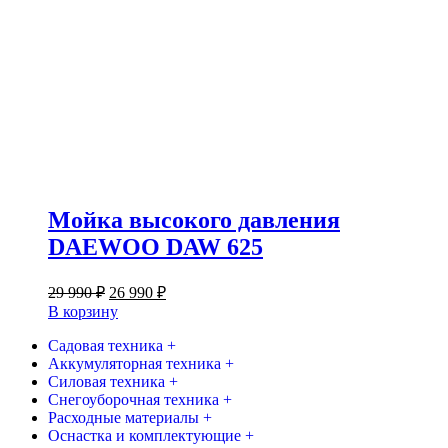
Мойка высокого давления
DAEWOO DAW 625
Первоначальная
Текущая
29 990
₽
26 990
₽
цена
цена:
В корзину
составляла
26
29
Садовая техника +
990 ₽.
Аккумуляторная техника +
990 ₽.
Силовая техника +
Снегоуборочная техника +
Расходные материалы +
Оснастка и комплектующие +