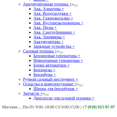
Аккумуляторная техника +
Акк. Аэраторы +
Акк. Воздуходувки +
Акк. Газонокосилки +
Акк. Кусторезы/ножницы +
Акк. Пилы +
Акк. Снегоуборщики +
Акк. Триммеры +
Аккумуляторы +
Зарядные устройства +
Силовая техника +
Бензиновые генераторы +
Инверторные генераторы +
Блоки автоматики +
Бензорезы +
Бензобуры +
Ручной садовый инструмент +
Оснастка и комплектующие +
Шнеки для бензобуров +
Запчасти +
Двигатели для садовой техники +
Магазины:
Калуга ул. Московская д.113
Пн-Пт 9:00–18:00 Сб 9:00-15:00
|
+7 (910) 915-97-97