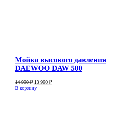
Мойка высокого давления
DAEWOO DAW 500
Первоначальная
Текущая
14 990
₽
13 990
₽
цена
цена:
В корзину
составляла
13
14
990 ₽.
990 ₽.