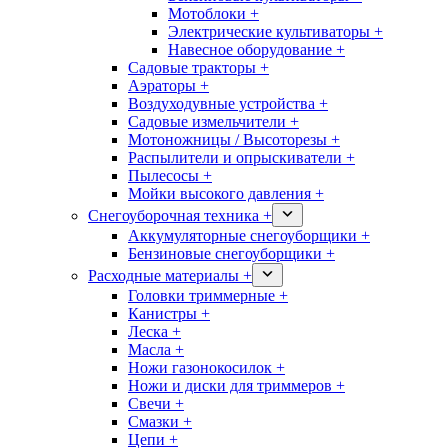
Мотоблоки +
Электрические культиваторы +
Навесное оборудование +
Садовые тракторы +
Аэраторы +
Воздуходувные устройства +
Садовые измельчители +
Мотоножницы / Высоторезы +
Распылители и опрыскиватели +
Пылесосы +
Мойки высокого давления +
Снегоуборочная техника +
Аккумуляторные снегоуборщики +
Бензиновые снегоуборщики +
Расходные материалы +
Головки триммерные +
Канистры +
Леска +
Масла +
Ножи газонокосилок +
Ножи и диски для триммеров +
Свечи +
Смазки +
Цепи +