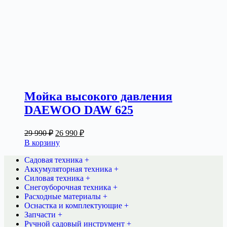
Мойка высокого давления
DAEWOO DAW 625
Первоначальная
Текущая
29 990
₽
26 990
₽
цена
цена:
В корзину
составляла
26
29
Садовая техника +
990 ₽.
Аккумуляторная техника +
990 ₽.
Силовая техника +
Снегоуборочная техника +
Расходные материалы +
Оснастка и комплектующие +
Запчасти +
Ручной садовый инструмент +