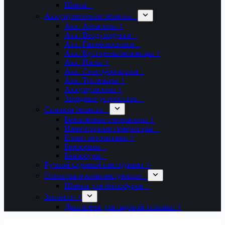
Шины +
Аккумуляторная техника +
Акк. Аэраторы +
Акк. Воздуходувки +
Акк. Газонокосилки +
Акк. Кусторезы/ножницы +
Акк. Пилы +
Акк. Снегоуборщики +
Акк. Триммеры +
Аккумуляторы +
Зарядные устройства +
Силовая техника +
Бензиновые генераторы +
Инверторные генераторы +
Блоки автоматики +
Бензорезы +
Бензобуры +
Ручной садовый инструмент +
Оснастка и комплектующие +
Шнеки для бензобуров +
Запчасти +
Двигатели для садовой техники +