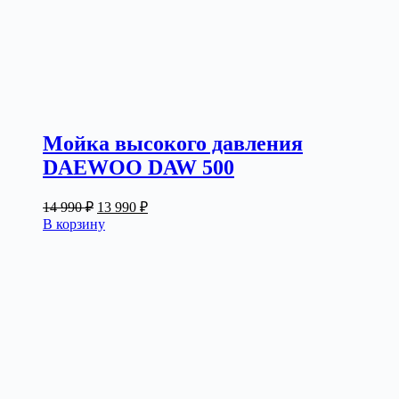
Мойка высокого давления
DAEWOO DAW 500
Первоначальная
Текущая
14 990
₽
13 990
₽
цена
цена:
В корзину
составляла
13
14
990 ₽.
990 ₽.