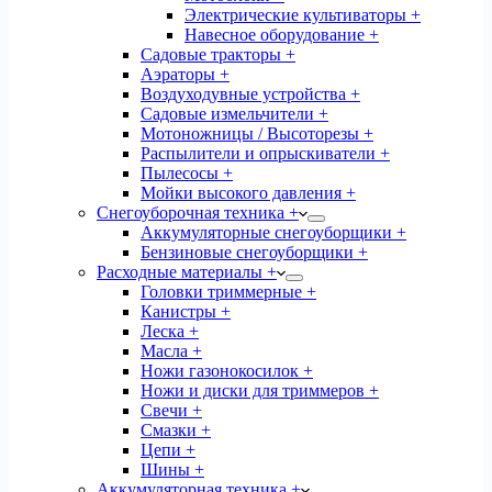
Электрические культиваторы +
Навесное оборудование +
Садовые тракторы +
Аэраторы +
Воздуходувные устройства +
Садовые измельчители +
Мотоножницы / Высоторезы +
Распылители и опрыскиватели +
Пылесосы +
Мойки высокого давления +
Снегоуборочная техника +
Аккумуляторные снегоуборщики +
Бензиновые снегоуборщики +
Расходные материалы +
Головки триммерные +
Канистры +
Леска +
Масла +
Ножи газонокосилок +
Ножи и диски для триммеров +
Свечи +
Смазки +
Цепи +
Шины +
Аккумуляторная техника +