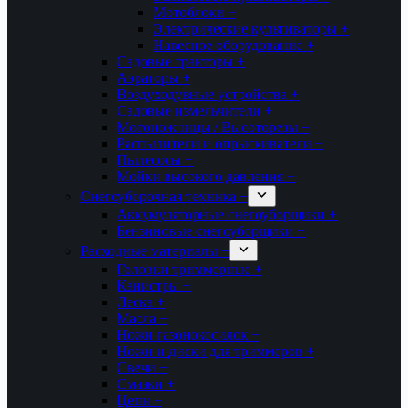
Мотоблоки +
Электрические культиваторы +
Навесное оборудование +
Садовые тракторы +
Аэраторы +
Воздуходувные устройства +
Садовые измельчители +
Мотоножницы / Высоторезы +
Распылители и опрыскиватели +
Пылесосы +
Мойки высокого давления +
Снегоуборочная техника +
Аккумуляторные снегоуборщики +
Бензиновые снегоуборщики +
Расходные материалы +
Головки триммерные +
Канистры +
Леска +
Масла +
Ножи газонокосилок +
Ножи и диски для триммеров +
Свечи +
Смазки +
Цепи +