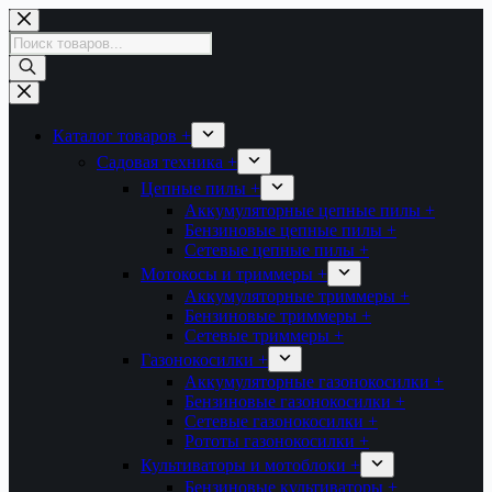
Перейти
к
Поиск
сути
товаров
Каталог товаров +
Садовая техника +
Цепные пилы +
Аккумуляторные цепные пилы +
Бензиновые цепные пилы +
Сетевые цепные пилы +
Мотокосы и триммеры +
Аккумуляторные триммеры +
Бензиновые триммеры +
Сетевые триммеры +
Газонокосилки +
Аккумуляторные газонокосилки +
Бензиновые газонокосилки +
Сетевые газонокосилки +
Рототы газонокосилки +
Культиваторы и мотоблоки +
Бензиновые культиваторы +