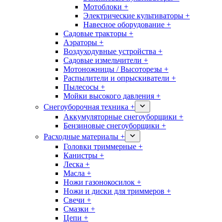
Мотоблоки +
Электрические культиваторы +
Навесное оборудование +
Садовые тракторы +
Аэраторы +
Воздуходувные устройства +
Садовые измельчители +
Мотоножницы / Высоторезы +
Распылители и опрыскиватели +
Пылесосы +
Мойки высокого давления +
Снегоуборочная техника +
Аккумуляторные снегоуборщики +
Бензиновые снегоуборщики +
Расходные материалы +
Головки триммерные +
Канистры +
Леска +
Масла +
Ножи газонокосилок +
Ножи и диски для триммеров +
Свечи +
Смазки +
Цепи +