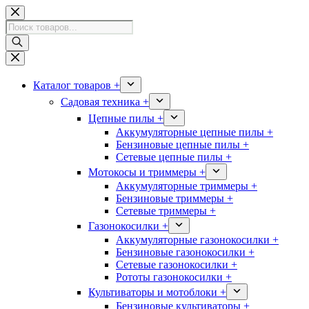
Перейти
к
Поиск
сути
товаров
Каталог товаров +
Садовая техника +
Цепные пилы +
Аккумуляторные цепные пилы +
Бензиновые цепные пилы +
Сетевые цепные пилы +
Мотокосы и триммеры +
Аккумуляторные триммеры +
Бензиновые триммеры +
Сетевые триммеры +
Газонокосилки +
Аккумуляторные газонокосилки +
Бензиновые газонокосилки +
Сетевые газонокосилки +
Рототы газонокосилки +
Культиваторы и мотоблоки +
Бензиновые культиваторы +