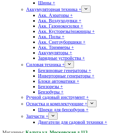
Шины +
Аккумуляторная техника +
Акк. Аэраторы +
Акк. Воздуходувки +
Акк. Газонокосилки +
Акк. Кусторезы/ножницы +
Акк. Пилы +
Акк. Снегоуборщики +
Акк. Триммеры +
Аккумуляторы +
Зарядные устройства +
Силовая техника +
Бензиновые генераторы +
Инверторные генераторы +
Блоки автоматики +
Бензорезы +
Бензобуры +
Ручной садовый инструмент +
Оснастка и комплектующие +
Шнеки для бензобуров +
Запчасти +
Двигатели для садовой техники +
Магазины:
Калуга ул. Московская д.113