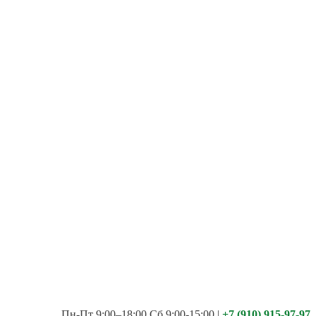
Пн-Пт 9:00–18:00 Сб 9:00-15:00
|
+7 (910) 915-97-97