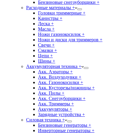
Бензиновые снегоуборщики +
Расходные материалы +
Головки триммерные +
Канистры +
Леска +
Масла +
Ножи газонокосилок +
Ножи и диски для триммеров +
Свечи +
Смазки +
Цепи +
Шины +
Аккумуляторная техника +
Акк. Аэраторы +
Акк. Воздуходувки +
Акк. Газонокосилки +
Акк. Кусторезы/ножницы +
Акк. Пилы +
Акк. Снегоуборщики +
Акк. Триммеры +
Аккумуляторы +
Зарядные устройства +
Силовая техника +
Бензиновые генераторы +
Инверторные генераторы +