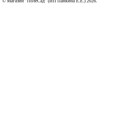
© Магазин "ПолеСад" (ИП Панкина Е.Е.) 2026.