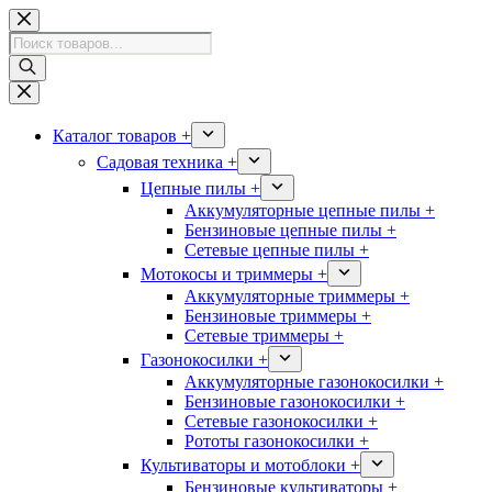
Перейти
к
Поиск
сути
товаров
Каталог товаров +
Садовая техника +
Цепные пилы +
Аккумуляторные цепные пилы +
Бензиновые цепные пилы +
Сетевые цепные пилы +
Мотокосы и триммеры +
Аккумуляторные триммеры +
Бензиновые триммеры +
Сетевые триммеры +
Газонокосилки +
Аккумуляторные газонокосилки +
Бензиновые газонокосилки +
Сетевые газонокосилки +
Рототы газонокосилки +
Культиваторы и мотоблоки +
Бензиновые культиваторы +