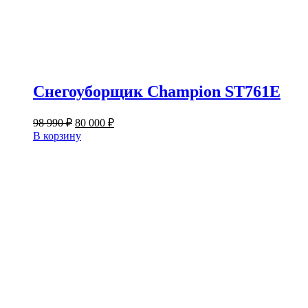
Снегоуборщик Champion ST761E
Первоначальная
Текущая
98 990
₽
80 000
₽
цена
цена:
В корзину
составляла
80
98
000 ₽.
990 ₽.