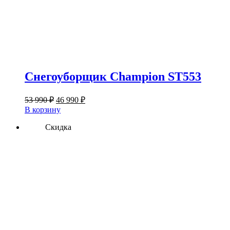
Снегоуборщик Champion ST553
Первоначальная
Текущая
53 990
₽
46 990
₽
цена
цена:
В корзину
составляла
46
53
Скидка
990 ₽.
990 ₽.