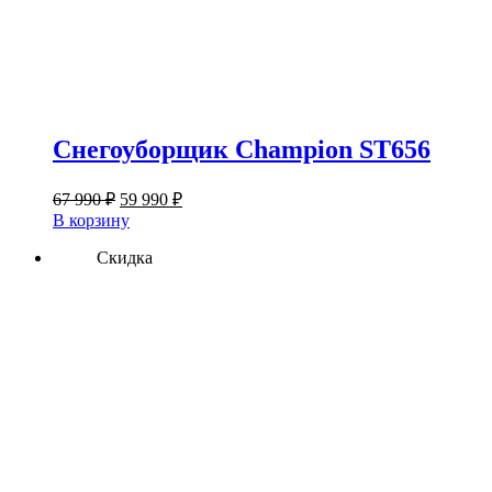
Снегоуборщик Champion ST656
Первоначальная
Текущая
67 990
₽
59 990
₽
цена
цена:
В корзину
составляла
59
67
Скидка
990 ₽.
990 ₽.