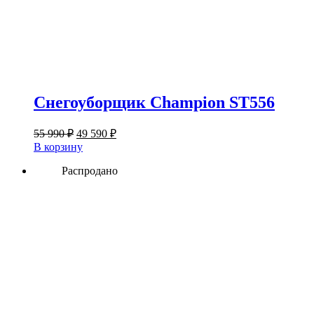
Снегоуборщик Champion ST556
Первоначальная
Текущая
55 990
₽
49 590
₽
цена
цена:
В корзину
составляла
49
55
Распродано
590 ₽.
990 ₽.