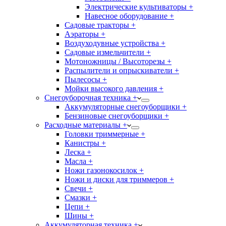
Электрические культиваторы +
Навесное оборудование +
Садовые тракторы +
Аэраторы +
Воздуходувные устройства +
Садовые измельчители +
Мотоножницы / Высоторезы +
Распылители и опрыскиватели +
Пылесосы +
Мойки высокого давления +
Снегоуборочная техника +
Аккумуляторные снегоуборщики +
Бензиновые снегоуборщики +
Расходные материалы +
Головки триммерные +
Канистры +
Леска +
Масла +
Ножи газонокосилок +
Ножи и диски для триммеров +
Свечи +
Смазки +
Цепи +
Шины +
Аккумуляторная техника +