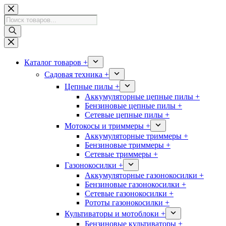
Перейти
к
Поиск
сути
товаров
Каталог товаров +
Садовая техника +
Цепные пилы +
Аккумуляторные цепные пилы +
Бензиновые цепные пилы +
Сетевые цепные пилы +
Мотокосы и триммеры +
Аккумуляторные триммеры +
Бензиновые триммеры +
Сетевые триммеры +
Газонокосилки +
Аккумуляторные газонокосилки +
Бензиновые газонокосилки +
Сетевые газонокосилки +
Рототы газонокосилки +
Культиваторы и мотоблоки +
Бензиновые культиваторы +