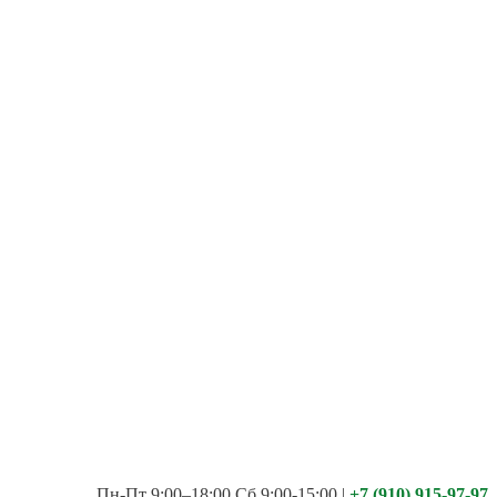
Пн-Пт 9:00–18:00 Сб 9:00-15:00
|
+7 (910) 915-97-97