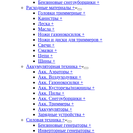
Бензиновые снегоуборщики +
Расходные материалы +
Головки триммерные +
Канистры +
Леска +
Масла +
Ножи газонокосилок +
Ножи и диски для триммеров +
Свечи +
Смазки +
Цепи +
Шины +
Аккумуляторная техника +
Акк. Аэраторы +
Акк. Воздуходувки +
Акк. Газонокосилки +
Акк. Кусторезы/ножницы +
Акк. Пилы +
Акк. Снегоуборщики +
Акк. Триммеры +
Аккумуляторы +
Зарядные устройства +
Силовая техника +
Бензиновые генераторы +
Инверторные генераторы +