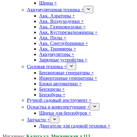
Шины +
Аккумуляторная техника +
Акк. Аэраторы +
Акк. Воздуходувки +
Акк. Газонокосилки +
Акк. Кусторезы/ножницы +
Акк. Пилы +
Акк. Снегоуборщики +
Акк. Триммеры +
Аккумуляторы +
Зарядные устройства +
Силовая техника +
Бензиновые генераторы +
Инверторные генераторы +
Блоки автоматики +
Бензорезы +
Бензобуры +
Ручной садовый инструмент +
Оснастка и комплектующие +
Шнеки для бензобуров +
Запчасти +
Двигатели для садовой техники +
Магазины:
Калуга ул. Московская д.113