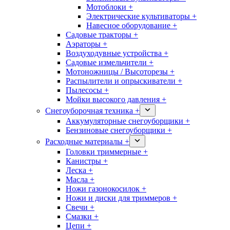
Мотоблоки +
Электрические культиваторы +
Навесное оборудование +
Садовые тракторы +
Аэраторы +
Воздуходувные устройства +
Садовые измельчители +
Мотоножницы / Высоторезы +
Распылители и опрыскиватели +
Пылесосы +
Мойки высокого давления +
Снегоуборочная техника +
Аккумуляторные снегоуборщики +
Бензиновые снегоуборщики +
Расходные материалы +
Головки триммерные +
Канистры +
Леска +
Масла +
Ножи газонокосилок +
Ножи и диски для триммеров +
Свечи +
Смазки +
Цепи +