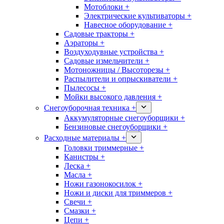
Мотоблоки +
Электрические культиваторы +
Навесное оборудование +
Садовые тракторы +
Аэраторы +
Воздуходувные устройства +
Садовые измельчители +
Мотоножницы / Высоторезы +
Распылители и опрыскиватели +
Пылесосы +
Мойки высокого давления +
Снегоуборочная техника +
Аккумуляторные снегоуборщики +
Бензиновые снегоуборщики +
Расходные материалы +
Головки триммерные +
Канистры +
Леска +
Масла +
Ножи газонокосилок +
Ножи и диски для триммеров +
Свечи +
Смазки +
Цепи +