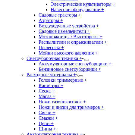
Электрические культиваторы +
Навесное оборудование +
Садовые тракторы +
Аэраторы +
Воздуходувные устройства +
Садовые измельчители +
Мотоножницы / Высоторезы +
Распылители и опрыскиватели +
Пылесосы +
Мойки высокого давления +
Снегоуборочная техника +
Аккумуляторные снегоуборщики +
Бензиновые снегоуборщики +
Расходные материалы +
Головки триммерные +
Канистры +
Леска +
Масла +
Ножи газонокосилок +
Ножи и диски для триммеров +
Свечи +
Смазки +
Цепи +
Шины +
Аккумуляторная техника +