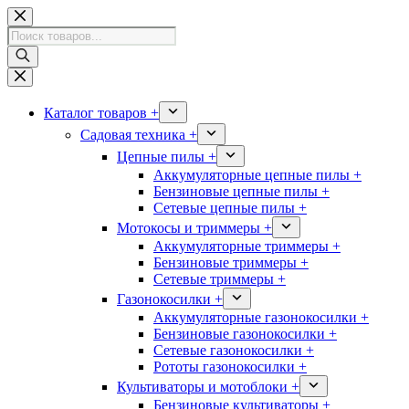
Перейти
к
Поиск
сути
товаров
Каталог товаров +
Садовая техника +
Цепные пилы +
Аккумуляторные цепные пилы +
Бензиновые цепные пилы +
Сетевые цепные пилы +
Мотокосы и триммеры +
Аккумуляторные триммеры +
Бензиновые триммеры +
Сетевые триммеры +
Газонокосилки +
Аккумуляторные газонокосилки +
Бензиновые газонокосилки +
Сетевые газонокосилки +
Рототы газонокосилки +
Культиваторы и мотоблоки +
Бензиновые культиваторы +