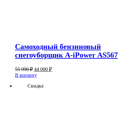
Самоходный бензиновый
снегоуборщик A-iPower AS567
Первоначальная
Текущая
55 990
₽
44 000
₽
цена
цена:
В корзину
составляла
44
55
Скидка
000 ₽.
990 ₽.