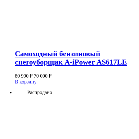
Самоходный бензиновый
снегоуборщик A-iPower AS617LE
Первоначальная
Текущая
80 990
₽
70 000
₽
цена
цена:
В корзину
составляла
70
80
Распродано
000 ₽.
990 ₽.