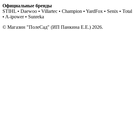
Официальные бренды
STIHL • Daewoo • Villartec • Champion • YardFox • Senix • Total
• A-ipower • Sunreka
© Магазин "ПолеСад" (ИП Панкина Е.Е.) 2026.