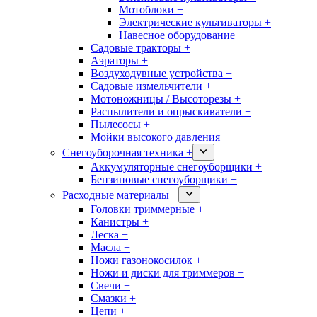
Мотоблоки +
Электрические культиваторы +
Навесное оборудование +
Садовые тракторы +
Аэраторы +
Воздуходувные устройства +
Садовые измельчители +
Мотоножницы / Высоторезы +
Распылители и опрыскиватели +
Пылесосы +
Мойки высокого давления +
Снегоуборочная техника +
Аккумуляторные снегоуборщики +
Бензиновые снегоуборщики +
Расходные материалы +
Головки триммерные +
Канистры +
Леска +
Масла +
Ножи газонокосилок +
Ножи и диски для триммеров +
Свечи +
Смазки +
Цепи +