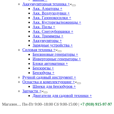
Аккумуляторная техника +
Акк. Аэраторы +
Акк. Воздуходувки +
Акк. Газонокосилки +
Акк. Кусторезы/ножницы +
Акк. Пилы +
Акк. Снегоуборщики +
Акк. Триммеры +
Аккумуляторы +
Зарядные устройства +
Силовая техника +
Бензиновые генераторы +
Инверторные генераторы +
Блоки автоматики +
Бензорезы +
Бензобуры +
Ручной садовый инструмент +
Оснастка и комплектующие +
Шнеки для бензобуров +
Запчасти +
Двигатели для садовой техники +
Магазины:
Калуга ул. Московская д.113
Пн-Пт 9:00–18:00 Сб 9:00-15:00
|
+7 (910) 915-97-97