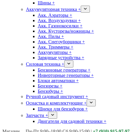
Шины +
Аккумуляторная техника +
Акк. Аэраторы +
Акк. Воздуходувки +
Акк. Газонокосилки +
Акк. Кусторезы/ножницы +
Акк. Пилы +
Акк. Снегоуборщики +
Акк. Триммеры +
Аккумуляторы +
Зарядные устройства +
Силовая техника +
Бензиновые генераторы +
Инверторные генераторы +
Блоки автоматики +
Бензорезы +
Бензобуры +
Ручной садовый инструмент +
Оснастка и комплектующие +
Шнеки для бензобуров +
Запчасти +
Двигатели для садовой техники +
Магазины:
Калуга ул. Московская д.113
Пн-Пт 9:00–18:00 Сб 9:00-15:00
|
+7 (910) 915-97-97