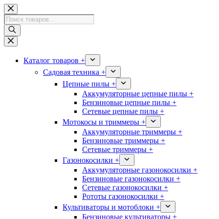
Перейти
к
Поиск
сути
товаров
Каталог товаров +
Садовая техника +
Цепные пилы +
Аккумуляторные цепные пилы +
Бензиновые цепные пилы +
Сетевые цепные пилы +
Мотокосы и триммеры +
Аккумуляторные триммеры +
Бензиновые триммеры +
Сетевые триммеры +
Газонокосилки +
Аккумуляторные газонокосилки +
Бензиновые газонокосилки +
Сетевые газонокосилки +
Рототы газонокосилки +
Культиваторы и мотоблоки +
Бензиновые культиваторы +