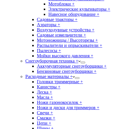
Мотоблоки +
Электрические культиваторы +
Навесное оборудование +
Садовые тракторы +
Аэраторы +
Воздуходувные устройства +
Садовые измельчители +
Мотоножницы / Высоторезы +
Распылители и опрыскиватели +
Пылесосы +
Мойки высокого давления +
Снегоуборочная техника +
Аккумуляторные снегоуборщики +
Бензиновые снегоуборщики +
Расходные материалы +
Головки триммерные +
Канистры +
Леска +
Масла +
Ножи газонокосилок +
Ножи и диски для триммеров +
Свечи +
Смазки +
Цепи +
Шины +