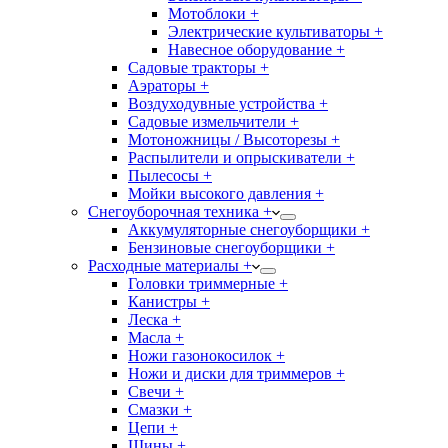
Мотоблоки +
Электрические культиваторы +
Навесное оборудование +
Садовые тракторы +
Аэраторы +
Воздуходувные устройства +
Садовые измельчители +
Мотоножницы / Высоторезы +
Распылители и опрыскиватели +
Пылесосы +
Мойки высокого давления +
Снегоуборочная техника +
Аккумуляторные снегоуборщики +
Бензиновые снегоуборщики +
Расходные материалы +
Головки триммерные +
Канистры +
Леска +
Масла +
Ножи газонокосилок +
Ножи и диски для триммеров +
Свечи +
Смазки +
Цепи +
Шины +