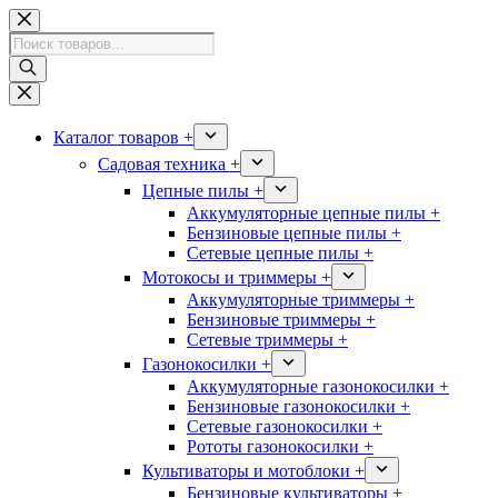
Перейти
к
Поиск
сути
товаров
Каталог товаров +
Садовая техника +
Цепные пилы +
Аккумуляторные цепные пилы +
Бензиновые цепные пилы +
Сетевые цепные пилы +
Мотокосы и триммеры +
Аккумуляторные триммеры +
Бензиновые триммеры +
Сетевые триммеры +
Газонокосилки +
Аккумуляторные газонокосилки +
Бензиновые газонокосилки +
Сетевые газонокосилки +
Рототы газонокосилки +
Культиваторы и мотоблоки +
Бензиновые культиваторы +