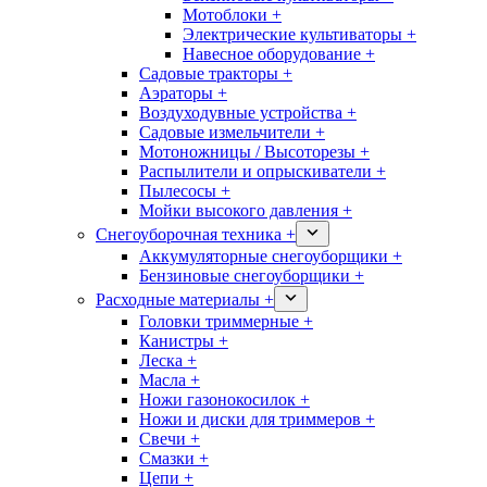
Мотоблоки +
Электрические культиваторы +
Навесное оборудование +
Садовые тракторы +
Аэраторы +
Воздуходувные устройства +
Садовые измельчители +
Мотоножницы / Высоторезы +
Распылители и опрыскиватели +
Пылесосы +
Мойки высокого давления +
Снегоуборочная техника +
Аккумуляторные снегоуборщики +
Бензиновые снегоуборщики +
Расходные материалы +
Головки триммерные +
Канистры +
Леска +
Масла +
Ножи газонокосилок +
Ножи и диски для триммеров +
Свечи +
Смазки +
Цепи +