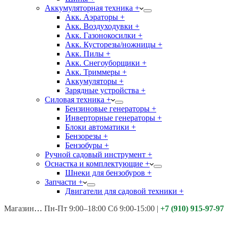
Аккумуляторная техника +
Акк. Аэраторы +
Акк. Воздуходувки +
Акк. Газонокосилки +
Акк. Кусторезы/ножницы +
Акк. Пилы +
Акк. Снегоуборщики +
Акк. Триммеры +
Аккумуляторы +
Зарядные устройства +
Силовая техника +
Бензиновые генераторы +
Инверторные генераторы +
Блоки автоматики +
Бензорезы +
Бензобуры +
Ручной садовый инструмент +
Оснастка и комплектующие +
Шнеки для бензобуров +
Запчасти +
Двигатели для садовой техники +
Магазины:
Калуга ул. Московская д.113
Пн-Пт 9:00–18:00 Сб 9:00-15:00
|
+7 (910) 915-97-97