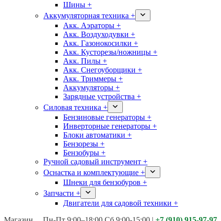
Шины +
Аккумуляторная техника +
Акк. Аэраторы +
Акк. Воздуходувки +
Акк. Газонокосилки +
Акк. Кусторезы/ножницы +
Акк. Пилы +
Акк. Снегоуборщики +
Акк. Триммеры +
Аккумуляторы +
Зарядные устройства +
Силовая техника +
Бензиновые генераторы +
Инверторные генераторы +
Блоки автоматики +
Бензорезы +
Бензобуры +
Ручной садовый инструмент +
Оснастка и комплектующие +
Шнеки для бензобуров +
Запчасти +
Двигатели для садовой техники +
Магазины:
Калуга ул. Московская д.113
Пн-Пт 9:00–18:00 Сб 9:00-15:00
|
+7 (910) 915-97-97