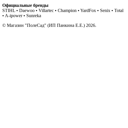
Официальные бренды
STIHL • Daewoo • Villartec • Champion • YardFox • Senix • Total
• A-ipower • Sunreka
© Магазин "ПолеСад" (ИП Панкина Е.Е.) 2026.