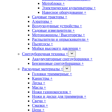
Мотоблоки +
Электрические культиваторы +
Навесное оборудование +
Садовые тракторы +
Аэраторы +
Воздуходувные устройства +
Садовые измельчители +
Мотоножницы / Высоторезы +
Распылители и опрыскиватели +
Пылесосы +
Мойки высокого давления +
Снегоуборочная техника +
Аккумуляторные снегоуборщики +
Бензиновые снегоуборщики +
Расходные материалы +
Головки триммерные +
Канистры +
Леска +
Масла +
Ножи газонокосилок +
Ножи и диски для триммеров +
Свечи +
Смазки +
Цепи +