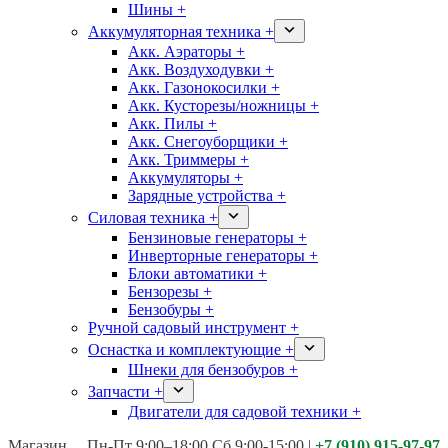
Шины +
Аккумуляторная техника +
Акк. Аэраторы +
Акк. Воздуходувки +
Акк. Газонокосилки +
Акк. Кусторезы/ножницы +
Акк. Пилы +
Акк. Снегоуборщики +
Акк. Триммеры +
Аккумуляторы +
Зарядные устройства +
Силовая техника +
Бензиновые генераторы +
Инверторные генераторы +
Блоки автоматики +
Бензорезы +
Бензобуры +
Ручной садовый инструмент +
Оснастка и комплектующие +
Шнеки для бензобуров +
Запчасти +
Двигатели для садовой техники +
Магазины:
Калуга ул. Московская д.113
Пн-Пт 9:00–18:00 Сб 9:00-15:00
|
+7 (910) 915-97-97