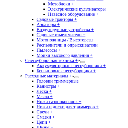
Мотоблоки +
Электрические культиваторы +
Навесное оборудование +
Садовые тракторы +
Аэраторы +
Воздуходувные устройства +
Садовые измельчители +
Мотоножницы / Высоторезы +
Распылители и опрыскиватели +
Пылесосы +
Мойки высокого давления +
Снегоуборочная техника +
Аккумуляторные снегоуборщики +
Бензиновые снегоуборщики +
Расходные материалы +
Головки триммерные +
Канистры +
Леска +
Масла +
Ножи газонокосилок +
Ножи и диски для триммеров +
Свечи +
Смазки +
Цепи +
Шины +