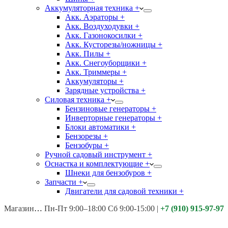
Аккумуляторная техника +
Акк. Аэраторы +
Акк. Воздуходувки +
Акк. Газонокосилки +
Акк. Кусторезы/ножницы +
Акк. Пилы +
Акк. Снегоуборщики +
Акк. Триммеры +
Аккумуляторы +
Зарядные устройства +
Силовая техника +
Бензиновые генераторы +
Инверторные генераторы +
Блоки автоматики +
Бензорезы +
Бензобуры +
Ручной садовый инструмент +
Оснастка и комплектующие +
Шнеки для бензобуров +
Запчасти +
Двигатели для садовой техники +
Магазины:
Калуга ул. Московская д.113
Пн-Пт 9:00–18:00 Сб 9:00-15:00
|
+7 (910) 915-97-97