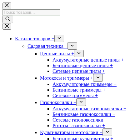
Перейти
к
Поиск
сути
товаров
Каталог товаров +
Садовая техника +
Цепные пилы +
Аккумуляторные цепные пилы +
Бензиновые цепные пилы +
Сетевые цепные пилы +
Мотокосы и триммеры +
Аккумуляторные триммеры +
Бензиновые триммеры +
Сетевые триммеры +
Газонокосилки +
Аккумуляторные газонокосилки +
Бензиновые газонокосилки +
Сетевые газонокосилки +
Рототы газонокосилки +
Культиваторы и мотоблоки +
Бензиновые культиваторы +