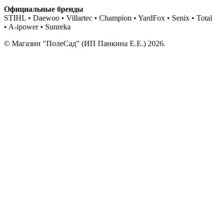
Официальные бренды
STIHL • Daewoo • Villartec • Champion • YardFox • Senix • Total
• A-ipower • Sunreka
© Магазин "ПолеСад" (ИП Панкина Е.Е.) 2026.