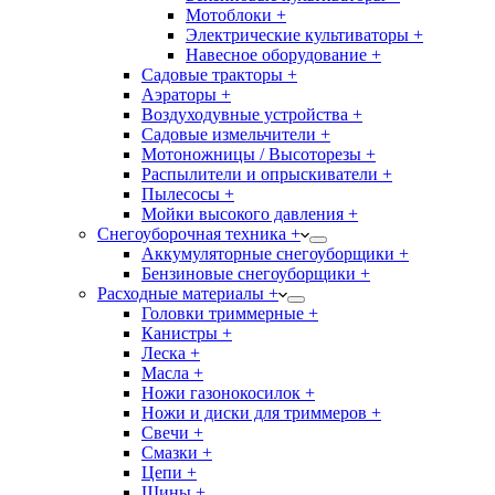
Мотоблоки +
Электрические культиваторы +
Навесное оборудование +
Садовые тракторы +
Аэраторы +
Воздуходувные устройства +
Садовые измельчители +
Мотоножницы / Высоторезы +
Распылители и опрыскиватели +
Пылесосы +
Мойки высокого давления +
Снегоуборочная техника +
Аккумуляторные снегоуборщики +
Бензиновые снегоуборщики +
Расходные материалы +
Головки триммерные +
Канистры +
Леска +
Масла +
Ножи газонокосилок +
Ножи и диски для триммеров +
Свечи +
Смазки +
Цепи +
Шины +