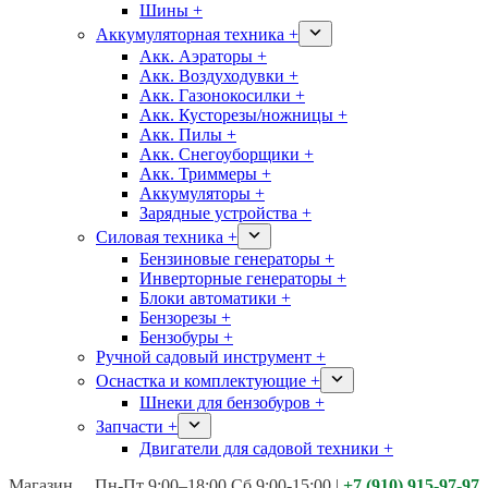
Шины +
Аккумуляторная техника +
Акк. Аэраторы +
Акк. Воздуходувки +
Акк. Газонокосилки +
Акк. Кусторезы/ножницы +
Акк. Пилы +
Акк. Снегоуборщики +
Акк. Триммеры +
Аккумуляторы +
Зарядные устройства +
Силовая техника +
Бензиновые генераторы +
Инверторные генераторы +
Блоки автоматики +
Бензорезы +
Бензобуры +
Ручной садовый инструмент +
Оснастка и комплектующие +
Шнеки для бензобуров +
Запчасти +
Двигатели для садовой техники +
Магазины:
Калуга ул. Московская д.113
Пн-Пт 9:00–18:00 Сб 9:00-15:00
|
+7 (910) 915-97-97