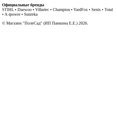
Официальные бренды
STIHL • Daewoo • Villartec • Champion • YardFox • Senix • Total
• A-ipower • Sunreka
© Магазин "ПолеСад" (ИП Панкина Е.Е.) 2026.