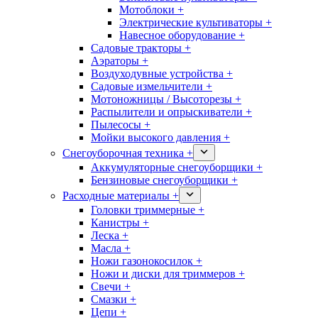
Мотоблоки +
Электрические культиваторы +
Навесное оборудование +
Садовые тракторы +
Аэраторы +
Воздуходувные устройства +
Садовые измельчители +
Мотоножницы / Высоторезы +
Распылители и опрыскиватели +
Пылесосы +
Мойки высокого давления +
Снегоуборочная техника +
Аккумуляторные снегоуборщики +
Бензиновые снегоуборщики +
Расходные материалы +
Головки триммерные +
Канистры +
Леска +
Масла +
Ножи газонокосилок +
Ножи и диски для триммеров +
Свечи +
Смазки +
Цепи +