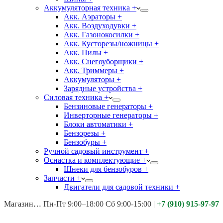
Аккумуляторная техника +
Акк. Аэраторы +
Акк. Воздуходувки +
Акк. Газонокосилки +
Акк. Кусторезы/ножницы +
Акк. Пилы +
Акк. Снегоуборщики +
Акк. Триммеры +
Аккумуляторы +
Зарядные устройства +
Силовая техника +
Бензиновые генераторы +
Инверторные генераторы +
Блоки автоматики +
Бензорезы +
Бензобуры +
Ручной садовый инструмент +
Оснастка и комплектующие +
Шнеки для бензобуров +
Запчасти +
Двигатели для садовой техники +
Магазины:
Калуга ул. Московская д.113
Пн-Пт 9:00–18:00 Сб 9:00-15:00
|
+7 (910) 915-97-97