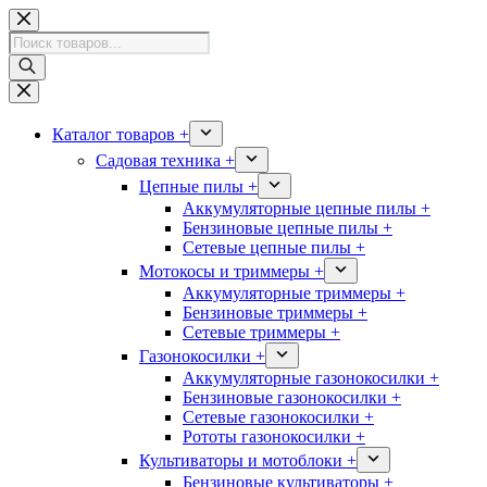
Перейти
к
Поиск
сути
товаров
Каталог товаров +
Садовая техника +
Цепные пилы +
Аккумуляторные цепные пилы +
Бензиновые цепные пилы +
Сетевые цепные пилы +
Мотокосы и триммеры +
Аккумуляторные триммеры +
Бензиновые триммеры +
Сетевые триммеры +
Газонокосилки +
Аккумуляторные газонокосилки +
Бензиновые газонокосилки +
Сетевые газонокосилки +
Рототы газонокосилки +
Культиваторы и мотоблоки +
Бензиновые культиваторы +