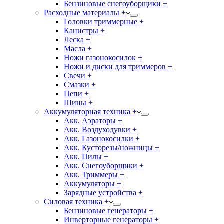
Бензиновые снегоуборщики +
Расходные материалы +
Головки триммерные +
Канистры +
Леска +
Масла +
Ножи газонокосилок +
Ножи и диски для триммеров +
Свечи +
Смазки +
Цепи +
Шины +
Аккумуляторная техника +
Акк. Аэраторы +
Акк. Воздуходувки +
Акк. Газонокосилки +
Акк. Кусторезы/ножницы +
Акк. Пилы +
Акк. Снегоуборщики +
Акк. Триммеры +
Аккумуляторы +
Зарядные устройства +
Силовая техника +
Бензиновые генераторы +
Инверторные генераторы +