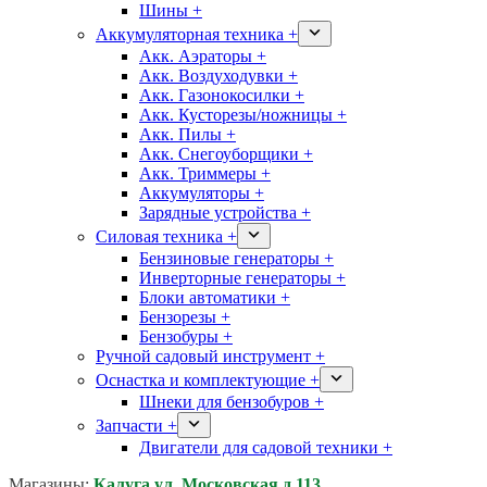
Шины +
Аккумуляторная техника +
Акк. Аэраторы +
Акк. Воздуходувки +
Акк. Газонокосилки +
Акк. Кусторезы/ножницы +
Акк. Пилы +
Акк. Снегоуборщики +
Акк. Триммеры +
Аккумуляторы +
Зарядные устройства +
Силовая техника +
Бензиновые генераторы +
Инверторные генераторы +
Блоки автоматики +
Бензорезы +
Бензобуры +
Ручной садовый инструмент +
Оснастка и комплектующие +
Шнеки для бензобуров +
Запчасти +
Двигатели для садовой техники +
Магазины:
Калуга ул. Московская д.113