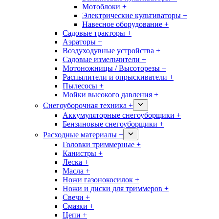
Мотоблоки +
Электрические культиваторы +
Навесное оборудование +
Садовые тракторы +
Аэраторы +
Воздуходувные устройства +
Садовые измельчители +
Мотоножницы / Высоторезы +
Распылители и опрыскиватели +
Пылесосы +
Мойки высокого давления +
Снегоуборочная техника +
Аккумуляторные снегоуборщики +
Бензиновые снегоуборщики +
Расходные материалы +
Головки триммерные +
Канистры +
Леска +
Масла +
Ножи газонокосилок +
Ножи и диски для триммеров +
Свечи +
Смазки +
Цепи +