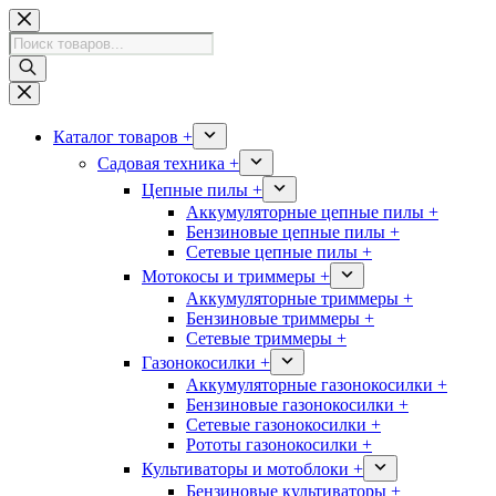
Перейти
к
Поиск
сути
товаров
Каталог товаров +
Садовая техника +
Цепные пилы +
Аккумуляторные цепные пилы +
Бензиновые цепные пилы +
Сетевые цепные пилы +
Мотокосы и триммеры +
Аккумуляторные триммеры +
Бензиновые триммеры +
Сетевые триммеры +
Газонокосилки +
Аккумуляторные газонокосилки +
Бензиновые газонокосилки +
Сетевые газонокосилки +
Рототы газонокосилки +
Культиваторы и мотоблоки +
Бензиновые культиваторы +