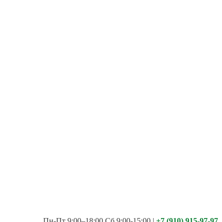
Пн-Пт 9:00–18:00 Сб 9:00-15:00
|
+7 (910) 915-97-97