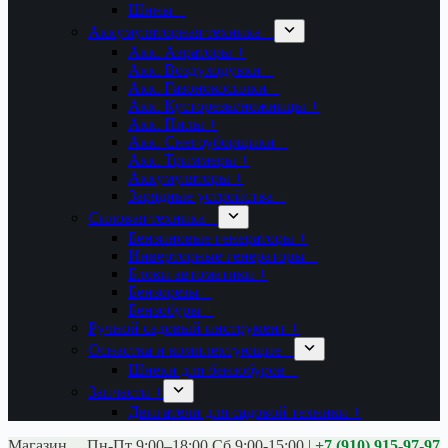
Шины +
Аккумуляторная техника +
Акк. Аэраторы +
Акк. Воздуходувки +
Акк. Газонокосилки +
Акк. Кусторезы/ножницы +
Акк. Пилы +
Акк. Снегоуборщики +
Акк. Триммеры +
Аккумуляторы +
Зарядные устройства +
Силовая техника +
Бензиновые генераторы +
Инверторные генераторы +
Блоки автоматики +
Бензорезы +
Бензобуры +
Ручной садовый инструмент +
Оснастка и комплектующие +
Шнеки для бензобуров +
Запчасти +
Двигатели для садовой техники +
Магазины:
Калуга ул. Московская д.113
Пн-Пт 9:00–18:00 Сб 9:00-15:00
|
+7 (910) 915-97-97