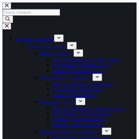
Перейти
к
Поиск
сути
товаров
Каталог товаров +
Садовая техника +
Цепные пилы +
Аккумуляторные цепные пилы +
Бензиновые цепные пилы +
Сетевые цепные пилы +
Мотокосы и триммеры +
Аккумуляторные триммеры +
Бензиновые триммеры +
Сетевые триммеры +
Газонокосилки +
Аккумуляторные газонокосилки +
Бензиновые газонокосилки +
Сетевые газонокосилки +
Рототы газонокосилки +
Культиваторы и мотоблоки +
Бензиновые культиваторы +