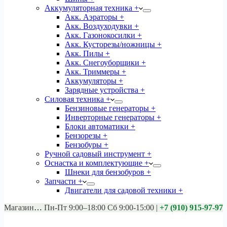
Аккумуляторная техника +
Акк. Аэраторы +
Акк. Воздуходувки +
Акк. Газонокосилки +
Акк. Кусторезы/ножницы +
Акк. Пилы +
Акк. Снегоуборщики +
Акк. Триммеры +
Аккумуляторы +
Зарядные устройства +
Силовая техника +
Бензиновые генераторы +
Инверторные генераторы +
Блоки автоматики +
Бензорезы +
Бензобуры +
Ручной садовый инструмент +
Оснастка и комплектующие +
Шнеки для бензобуров +
Запчасти +
Двигатели для садовой техники +
Магазины:
Калуга ул. Московская д.113
Пн-Пт 9:00–18:00 Сб 9:00-15:00
|
+7 (910) 915-97-97