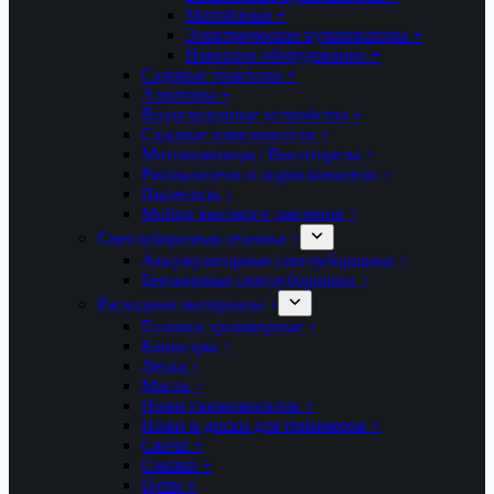
Мотоблоки +
Электрические культиваторы +
Навесное оборудование +
Садовые тракторы +
Аэраторы +
Воздуходувные устройства +
Садовые измельчители +
Мотоножницы / Высоторезы +
Распылители и опрыскиватели +
Пылесосы +
Мойки высокого давления +
Снегоуборочная техника +
Аккумуляторные снегоуборщики +
Бензиновые снегоуборщики +
Расходные материалы +
Головки триммерные +
Канистры +
Леска +
Масла +
Ножи газонокосилок +
Ножи и диски для триммеров +
Свечи +
Смазки +
Цепи +