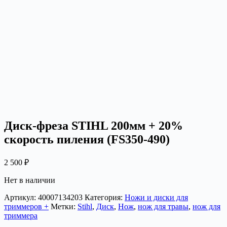
Диск-фреза STIHL 200мм + 20%
скорость пиления (FS350-490)
2 500
₽
Нет в наличии
Артикул:
40007134203
Категория:
Ножи и диски для
триммеров +
Метки:
Stihl
,
Диск
,
Нож
,
нож для травы
,
нож для
триммера