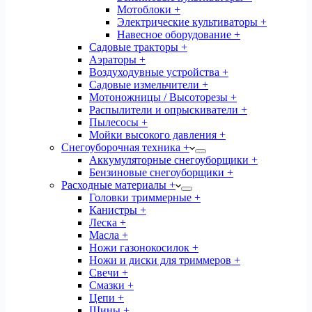
Мотоблоки +
Электрические культиваторы +
Навесное оборудование +
Садовые тракторы +
Аэраторы +
Воздуходувные устройства +
Садовые измельчители +
Мотоножницы / Высоторезы +
Распылители и опрыскиватели +
Пылесосы +
Мойки высокого давления +
Снегоуборочная техника +
Аккумуляторные снегоуборщики +
Бензиновые снегоуборщики +
Расходные материалы +
Головки триммерные +
Канистры +
Леска +
Масла +
Ножи газонокосилок +
Ножи и диски для триммеров +
Свечи +
Смазки +
Цепи +
Шины +