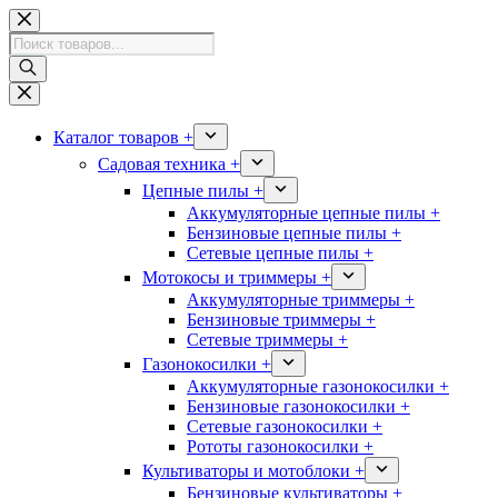
Перейти
к
Поиск
сути
товаров
Каталог товаров +
Садовая техника +
Цепные пилы +
Аккумуляторные цепные пилы +
Бензиновые цепные пилы +
Сетевые цепные пилы +
Мотокосы и триммеры +
Аккумуляторные триммеры +
Бензиновые триммеры +
Сетевые триммеры +
Газонокосилки +
Аккумуляторные газонокосилки +
Бензиновые газонокосилки +
Сетевые газонокосилки +
Рототы газонокосилки +
Культиваторы и мотоблоки +
Бензиновые культиваторы +