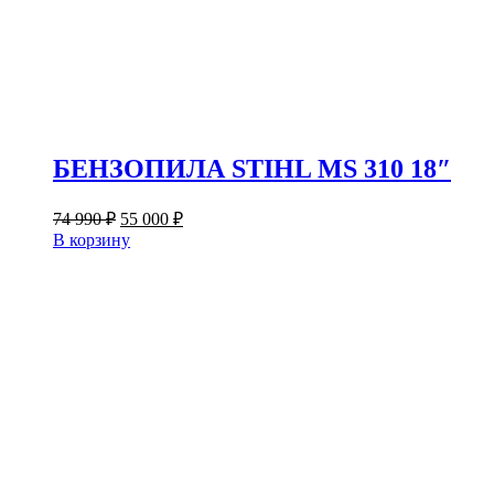
БЕНЗОПИЛА STIHL MS 310 18″
Первоначальная
Текущая
74 990
₽
55 000
₽
цена
цена:
В корзину
составляла
55
74
000 ₽.
990 ₽.