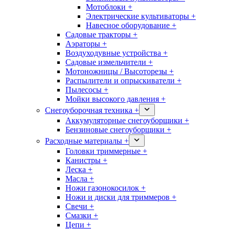
Мотоблоки +
Электрические культиваторы +
Навесное оборудование +
Садовые тракторы +
Аэраторы +
Воздуходувные устройства +
Садовые измельчители +
Мотоножницы / Высоторезы +
Распылители и опрыскиватели +
Пылесосы +
Мойки высокого давления +
Снегоуборочная техника +
Аккумуляторные снегоуборщики +
Бензиновые снегоуборщики +
Расходные материалы +
Головки триммерные +
Канистры +
Леска +
Масла +
Ножи газонокосилок +
Ножи и диски для триммеров +
Свечи +
Смазки +
Цепи +