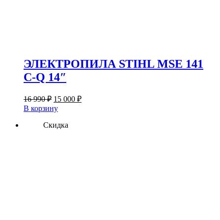
ЭЛЕКТРОПИЛА STIHL MSE 141
C-Q 14″
Первоначальная
Текущая
16 990
₽
15 000
₽
цена
цена:
В корзину
составляла
15
16
Скидка
000 ₽.
990 ₽.