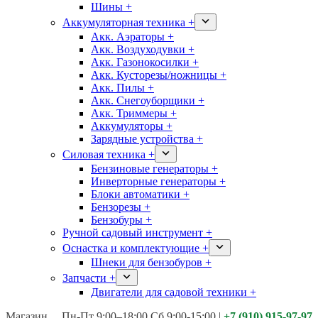
Шины +
Аккумуляторная техника +
Акк. Аэраторы +
Акк. Воздуходувки +
Акк. Газонокосилки +
Акк. Кусторезы/ножницы +
Акк. Пилы +
Акк. Снегоуборщики +
Акк. Триммеры +
Аккумуляторы +
Зарядные устройства +
Силовая техника +
Бензиновые генераторы +
Инверторные генераторы +
Блоки автоматики +
Бензорезы +
Бензобуры +
Ручной садовый инструмент +
Оснастка и комплектующие +
Шнеки для бензобуров +
Запчасти +
Двигатели для садовой техники +
Магазины:
Калуга ул. Московская д.113
Пн-Пт 9:00–18:00 Сб 9:00-15:00
|
+7 (910) 915-97-97