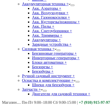
Аккумуляторная техника +
Акк. Аэраторы +
Акк. Воздуходувки +
Акк. Газонокосилки +
Акк. Кусторезы/ножницы +
Акк. Пилы +
Акк. Снегоуборщики +
Акк. Триммеры +
Аккумуляторы +
Зарядные устройства +
Силовая техника +
Бензиновые генераторы +
Инверторные генераторы +
Блоки автоматики +
Бензорезы +
Бензобуры +
Ручной садовый инструмент +
Оснастка и комплектующие +
Шнеки для бензобуров +
Запчасти +
Двигатели для садовой техники +
Магазины:
Калуга ул. Московская д.113
Пн-Пт 9:00–18:00 Сб 9:00-15:00
|
+7 (910) 915-97-97