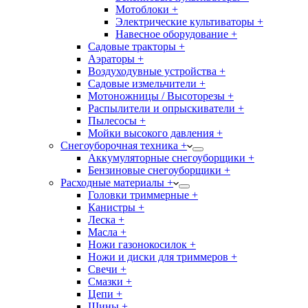
Мотоблоки +
Электрические культиваторы +
Навесное оборудование +
Садовые тракторы +
Аэраторы +
Воздуходувные устройства +
Садовые измельчители +
Мотоножницы / Высоторезы +
Распылители и опрыскиватели +
Пылесосы +
Мойки высокого давления +
Снегоуборочная техника +
Аккумуляторные снегоуборщики +
Бензиновые снегоуборщики +
Расходные материалы +
Головки триммерные +
Канистры +
Леска +
Масла +
Ножи газонокосилок +
Ножи и диски для триммеров +
Свечи +
Смазки +
Цепи +
Шины +