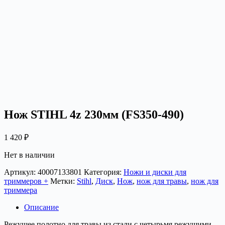
Нож STIHL 4z 230мм (FS350-490)
1 420
₽
Нет в наличии
Артикул:
40007133801
Категория:
Ножи и диски для
триммеров +
Метки:
Stihl
,
Диск
,
Нож
,
нож для травы
,
нож для
триммера
Описание
Режущее полотно для травы из стали с четырьмя режущими