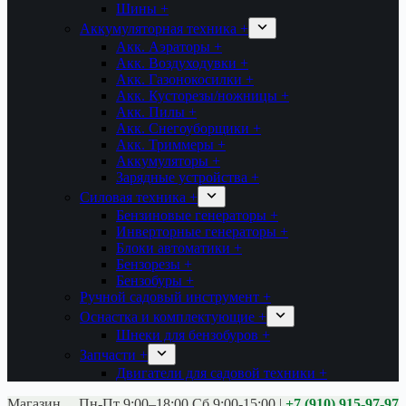
Шины +
Аккумуляторная техника +
Акк. Аэраторы +
Акк. Воздуходувки +
Акк. Газонокосилки +
Акк. Кусторезы/ножницы +
Акк. Пилы +
Акк. Снегоуборщики +
Акк. Триммеры +
Аккумуляторы +
Зарядные устройства +
Силовая техника +
Бензиновые генераторы +
Инверторные генераторы +
Блоки автоматики +
Бензорезы +
Бензобуры +
Ручной садовый инструмент +
Оснастка и комплектующие +
Шнеки для бензобуров +
Запчасти +
Двигатели для садовой техники +
Магазины:
Калуга ул. Московская д.113
Пн-Пт 9:00–18:00 Сб 9:00-15:00
|
+7 (910) 915-97-97