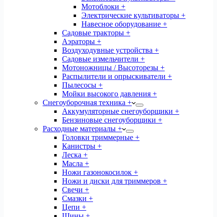
Мотоблоки +
Электрические культиваторы +
Навесное оборудование +
Садовые тракторы +
Аэраторы +
Воздуходувные устройства +
Садовые измельчители +
Мотоножницы / Высоторезы +
Распылители и опрыскиватели +
Пылесосы +
Мойки высокого давления +
Снегоуборочная техника +
Аккумуляторные снегоуборщики +
Бензиновые снегоуборщики +
Расходные материалы +
Головки триммерные +
Канистры +
Леска +
Масла +
Ножи газонокосилок +
Ножи и диски для триммеров +
Свечи +
Смазки +
Цепи +
Шины +