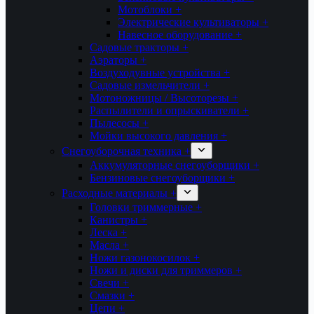
Мотоблоки +
Электрические культиваторы +
Навесное оборудование +
Садовые тракторы +
Аэраторы +
Воздуходувные устройства +
Садовые измельчители +
Мотоножницы / Высоторезы +
Распылители и опрыскиватели +
Пылесосы +
Мойки высокого давления +
Снегоуборочная техника +
Аккумуляторные снегоуборщики +
Бензиновые снегоуборщики +
Расходные материалы +
Головки триммерные +
Канистры +
Леска +
Масла +
Ножи газонокосилок +
Ножи и диски для триммеров +
Свечи +
Смазки +
Цепи +