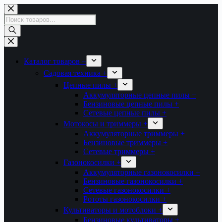
Перейти
к
Поиск
сути
товаров
Каталог товаров +
Садовая техника +
Цепные пилы +
Аккумуляторные цепные пилы +
Бензиновые цепные пилы +
Сетевые цепные пилы +
Мотокосы и триммеры +
Аккумуляторные триммеры +
Бензиновые триммеры +
Сетевые триммеры +
Газонокосилки +
Аккумуляторные газонокосилки +
Бензиновые газонокосилки +
Сетевые газонокосилки +
Рототы газонокосилки +
Культиваторы и мотоблоки +
Бензиновые культиваторы +