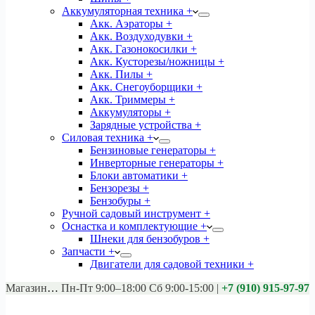
Аккумуляторная техника +
Акк. Аэраторы +
Акк. Воздуходувки +
Акк. Газонокосилки +
Акк. Кусторезы/ножницы +
Акк. Пилы +
Акк. Снегоуборщики +
Акк. Триммеры +
Аккумуляторы +
Зарядные устройства +
Силовая техника +
Бензиновые генераторы +
Инверторные генераторы +
Блоки автоматики +
Бензорезы +
Бензобуры +
Ручной садовый инструмент +
Оснастка и комплектующие +
Шнеки для бензобуров +
Запчасти +
Двигатели для садовой техники +
Магазины:
Калуга ул. Московская д.113
Пн-Пт 9:00–18:00 Сб 9:00-15:00
|
+7 (910) 915-97-97