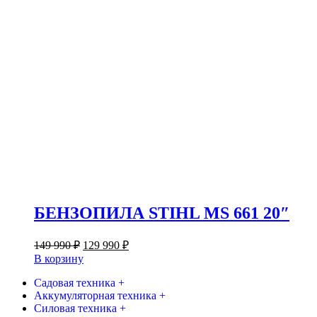
БЕНЗОПИЛА STIHL MS 661 20″
Первоначальная
Текущая
149 990
₽
129 990
₽
цена
цена:
В корзину
составляла
129
149
Садовая техника +
990 ₽.
Аккумуляторная техника +
990 ₽.
Силовая техника +