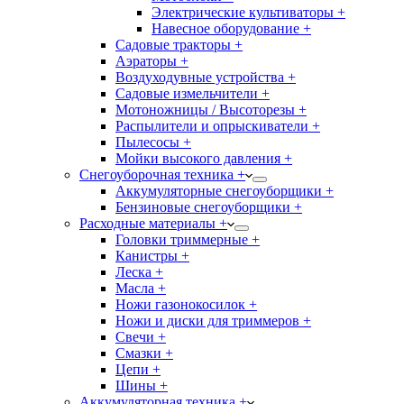
Электрические культиваторы +
Навесное оборудование +
Садовые тракторы +
Аэраторы +
Воздуходувные устройства +
Садовые измельчители +
Мотоножницы / Высоторезы +
Распылители и опрыскиватели +
Пылесосы +
Мойки высокого давления +
Снегоуборочная техника +
Аккумуляторные снегоуборщики +
Бензиновые снегоуборщики +
Расходные материалы +
Головки триммерные +
Канистры +
Леска +
Масла +
Ножи газонокосилок +
Ножи и диски для триммеров +
Свечи +
Смазки +
Цепи +
Шины +
Аккумуляторная техника +