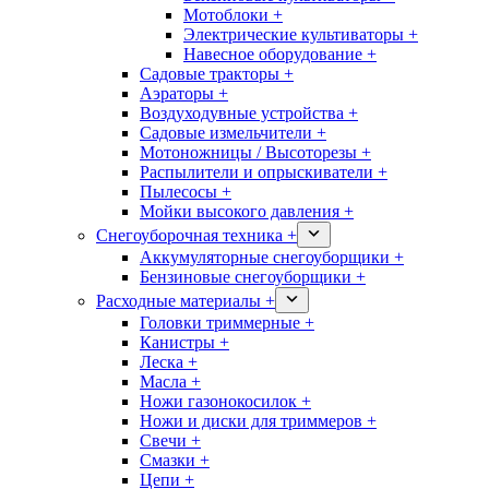
Мотоблоки +
Электрические культиваторы +
Навесное оборудование +
Садовые тракторы +
Аэраторы +
Воздуходувные устройства +
Садовые измельчители +
Мотоножницы / Высоторезы +
Распылители и опрыскиватели +
Пылесосы +
Мойки высокого давления +
Снегоуборочная техника +
Аккумуляторные снегоуборщики +
Бензиновые снегоуборщики +
Расходные материалы +
Головки триммерные +
Канистры +
Леска +
Масла +
Ножи газонокосилок +
Ножи и диски для триммеров +
Свечи +
Смазки +
Цепи +