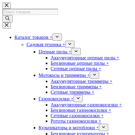
Перейти
к
Поиск
сути
товаров
Каталог товаров +
Садовая техника +
Цепные пилы +
Аккумуляторные цепные пилы +
Бензиновые цепные пилы +
Сетевые цепные пилы +
Мотокосы и триммеры +
Аккумуляторные триммеры +
Бензиновые триммеры +
Сетевые триммеры +
Газонокосилки +
Аккумуляторные газонокосилки +
Бензиновые газонокосилки +
Сетевые газонокосилки +
Рототы газонокосилки +
Культиваторы и мотоблоки +
Бензиновые культиваторы +