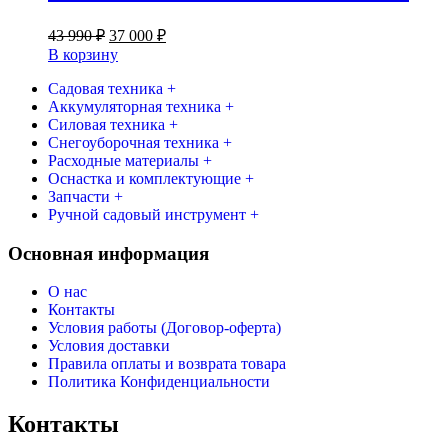
Первоначальная
Текущая
43 990
₽
37 000
₽
цена
цена:
В корзину
составляла
37
43
Садовая техника +
000 ₽.
Аккумуляторная техника +
990 ₽.
Силовая техника +
Снегоуборочная техника +
Расходные материалы +
Оснастка и комплектующие +
Запчасти +
Ручной садовый инструмент +
Основная информация
О нас
Контакты
Условия работы (Договор-оферта)
Условия доставки
Правила оплаты и возврата товара
Политика Конфиденциальности
Контакты