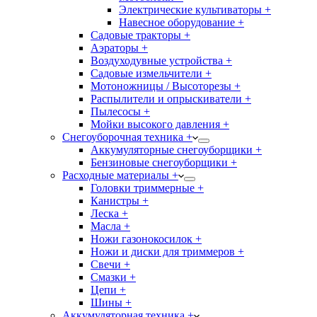
Электрические культиваторы +
Навесное оборудование +
Садовые тракторы +
Аэраторы +
Воздуходувные устройства +
Садовые измельчители +
Мотоножницы / Высоторезы +
Распылители и опрыскиватели +
Пылесосы +
Мойки высокого давления +
Снегоуборочная техника +
Аккумуляторные снегоуборщики +
Бензиновые снегоуборщики +
Расходные материалы +
Головки триммерные +
Канистры +
Леска +
Масла +
Ножи газонокосилок +
Ножи и диски для триммеров +
Свечи +
Смазки +
Цепи +
Шины +
Аккумуляторная техника +