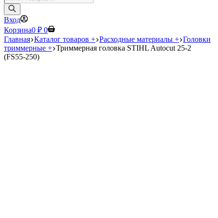
товаров
Вход
Корзина
0
₽
0
Главная
Каталог товаров +
Расходные материалы +
Головки
триммерные +
Триммерная головка STIHL Autocut 25-2
(FS55-250)