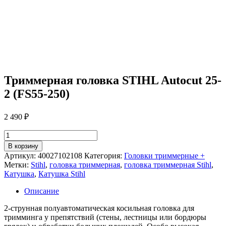
Триммерная головка STIHL Autocut 25-
2 (FS55-250)
2 490
₽
Количество
товара
В корзину
Триммерная
Артикул:
40027102108
Категория:
Головки триммерные +
головка
Метки:
Stihl
,
головка триммерная
,
головка триммерная Stihl
,
STIHL
Катушка
,
Катушка Stihl
Autocut
25-
Описание
2
(FS55-
2-струнная полуавтоматическая косильная головка для
250)
тримминга у препятствий (стены, лестницы или бордюры