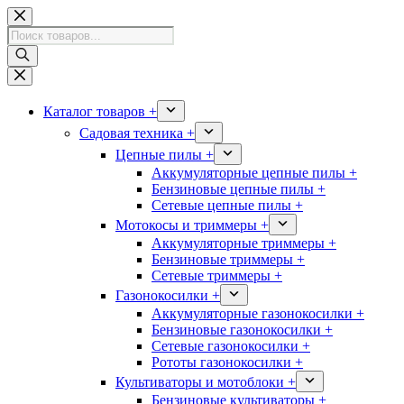
Перейти
к
Поиск
сути
товаров
Каталог товаров +
Садовая техника +
Цепные пилы +
Аккумуляторные цепные пилы +
Бензиновые цепные пилы +
Сетевые цепные пилы +
Мотокосы и триммеры +
Аккумуляторные триммеры +
Бензиновые триммеры +
Сетевые триммеры +
Газонокосилки +
Аккумуляторные газонокосилки +
Бензиновые газонокосилки +
Сетевые газонокосилки +
Рототы газонокосилки +
Культиваторы и мотоблоки +
Бензиновые культиваторы +