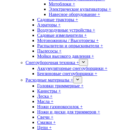
Мотоблоки +
Электрические культиваторы +
Навесное оборудование +
Садовые тракторы +
Аэраторы +
Воздуходувные устройства +
Садовые измельчители +
Мотоножницы / Высоторезы +
Распылители и опрыскиватели +
Пылесосы +
Мойки высокого давления +
Снегоуборочная техника +
Аккумуляторные снегоуборщики +
Бензиновые снегоуборщики +
Расходные материалы +
Головки триммерные +
Канистры +
Леска +
Масла +
Ножи газонокосилок +
Ножи и диски для триммеров +
Свечи +
Смазки +
Цепи +