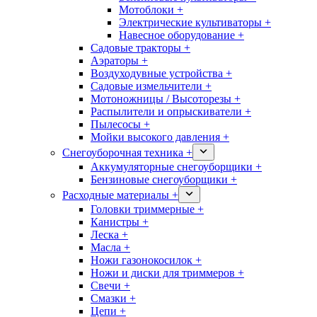
Мотоблоки +
Электрические культиваторы +
Навесное оборудование +
Садовые тракторы +
Аэраторы +
Воздуходувные устройства +
Садовые измельчители +
Мотоножницы / Высоторезы +
Распылители и опрыскиватели +
Пылесосы +
Мойки высокого давления +
Снегоуборочная техника +
Аккумуляторные снегоуборщики +
Бензиновые снегоуборщики +
Расходные материалы +
Головки триммерные +
Канистры +
Леска +
Масла +
Ножи газонокосилок +
Ножи и диски для триммеров +
Свечи +
Смазки +
Цепи +