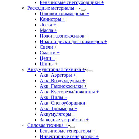
Бензиновые снегоуборщики +
Расходные материалы +
Головки триммерные +
Канистры +
Леска +
Масла +
Ножи газонокосилок +
Ножи и диски для триммеров +
Свечи +
Смазки +
Цепи +
Шины +
Аккумуляторная техника +
Акк. Аэраторы +
Акк. Воздуходувки +
Акк. Газонокосилки +
Акк. Кусторезы/ножницы +
Акк. Пилы +
Акк. Снегоуборщики +
Акк. Триммеры +
Аккумуляторы +
Зарядные устройства +
Силовая техника +
Бензиновые генераторы +
Инверторные генераторы +