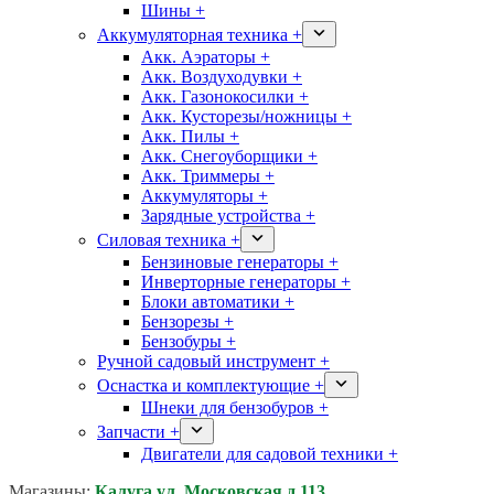
Шины +
Аккумуляторная техника +
Акк. Аэраторы +
Акк. Воздуходувки +
Акк. Газонокосилки +
Акк. Кусторезы/ножницы +
Акк. Пилы +
Акк. Снегоуборщики +
Акк. Триммеры +
Аккумуляторы +
Зарядные устройства +
Силовая техника +
Бензиновые генераторы +
Инверторные генераторы +
Блоки автоматики +
Бензорезы +
Бензобуры +
Ручной садовый инструмент +
Оснастка и комплектующие +
Шнеки для бензобуров +
Запчасти +
Двигатели для садовой техники +
Магазины:
Калуга ул. Московская д.113