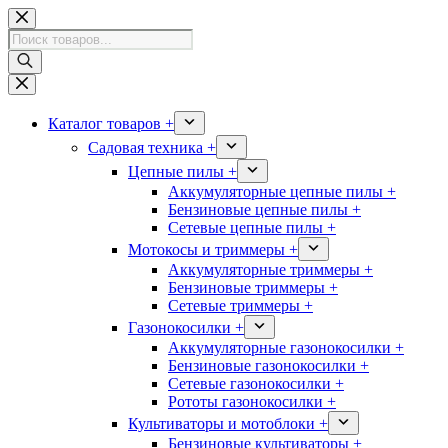
Перейти
к
Поиск
сути
товаров
Каталог товаров +
Садовая техника +
Цепные пилы +
Аккумуляторные цепные пилы +
Бензиновые цепные пилы +
Сетевые цепные пилы +
Мотокосы и триммеры +
Аккумуляторные триммеры +
Бензиновые триммеры +
Сетевые триммеры +
Газонокосилки +
Аккумуляторные газонокосилки +
Бензиновые газонокосилки +
Сетевые газонокосилки +
Рототы газонокосилки +
Культиваторы и мотоблоки +
Бензиновые культиваторы +