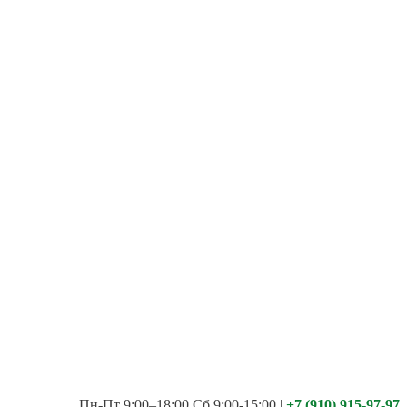
Пн-Пт 9:00–18:00 Сб 9:00-15:00
|
+7 (910) 915-97-97