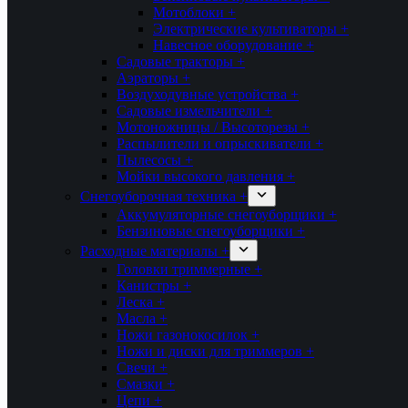
Мотоблоки +
Электрические культиваторы +
Навесное оборудование +
Садовые тракторы +
Аэраторы +
Воздуходувные устройства +
Садовые измельчители +
Мотоножницы / Высоторезы +
Распылители и опрыскиватели +
Пылесосы +
Мойки высокого давления +
Снегоуборочная техника +
Аккумуляторные снегоуборщики +
Бензиновые снегоуборщики +
Расходные материалы +
Головки триммерные +
Канистры +
Леска +
Масла +
Ножи газонокосилок +
Ножи и диски для триммеров +
Свечи +
Смазки +
Цепи +