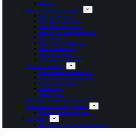
Шины +
Аккумуляторная техника +
Акк. Аэраторы +
Акк. Воздуходувки +
Акк. Газонокосилки +
Акк. Кусторезы/ножницы +
Акк. Пилы +
Акк. Снегоуборщики +
Акк. Триммеры +
Аккумуляторы +
Зарядные устройства +
Силовая техника +
Бензиновые генераторы +
Инверторные генераторы +
Блоки автоматики +
Бензорезы +
Бензобуры +
Ручной садовый инструмент +
Оснастка и комплектующие +
Шнеки для бензобуров +
Запчасти +
Двигатели для садовой техники +