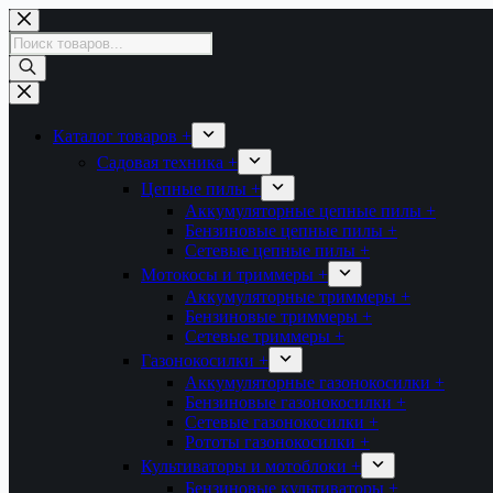
Перейти
к
Поиск
сути
товаров
Каталог товаров +
Садовая техника +
Цепные пилы +
Аккумуляторные цепные пилы +
Бензиновые цепные пилы +
Сетевые цепные пилы +
Мотокосы и триммеры +
Аккумуляторные триммеры +
Бензиновые триммеры +
Сетевые триммеры +
Газонокосилки +
Аккумуляторные газонокосилки +
Бензиновые газонокосилки +
Сетевые газонокосилки +
Рототы газонокосилки +
Культиваторы и мотоблоки +
Бензиновые культиваторы +