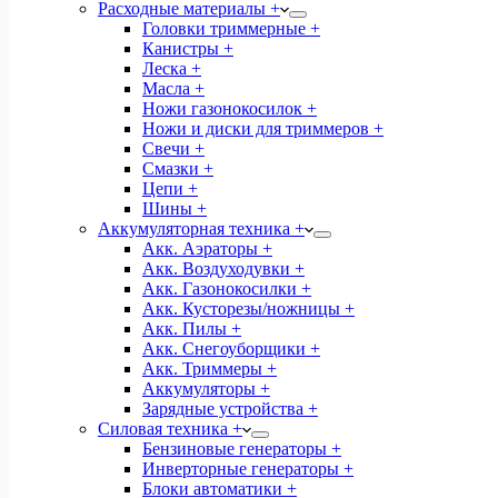
Расходные материалы +
Головки триммерные +
Канистры +
Леска +
Масла +
Ножи газонокосилок +
Ножи и диски для триммеров +
Свечи +
Смазки +
Цепи +
Шины +
Аккумуляторная техника +
Акк. Аэраторы +
Акк. Воздуходувки +
Акк. Газонокосилки +
Акк. Кусторезы/ножницы +
Акк. Пилы +
Акк. Снегоуборщики +
Акк. Триммеры +
Аккумуляторы +
Зарядные устройства +
Силовая техника +
Бензиновые генераторы +
Инверторные генераторы +
Блоки автоматики +