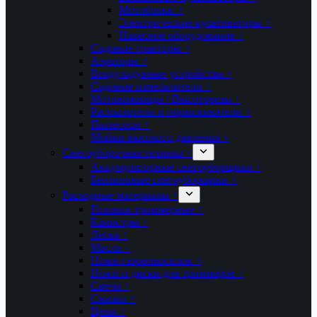
Мотоблоки +
Электрические культиваторы +
Навесное оборудование +
Садовые тракторы +
Аэраторы +
Воздуходувные устройства +
Садовые измельчители +
Мотоножницы / Высоторезы +
Распылители и опрыскиватели +
Пылесосы +
Мойки высокого давления +
Снегоуборочная техника +
Аккумуляторные снегоуборщики +
Бензиновые снегоуборщики +
Расходные материалы +
Головки триммерные +
Канистры +
Леска +
Масла +
Ножи газонокосилок +
Ножи и диски для триммеров +
Свечи +
Смазки +
Цепи +