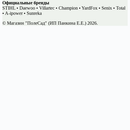
Официальные бренды
STIHL • Daewoo • Villartec • Champion • YardFox • Senix • Total
• A-ipower • Sunreka
© Магазин "ПолеСад" (ИП Панкина Е.Е.) 2026.