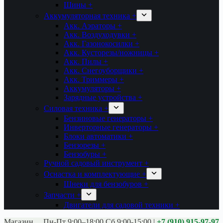
Шины +
Аккумуляторная техника +
Акк. Аэраторы +
Акк. Воздуходувки +
Акк. Газонокосилки +
Акк. Кусторезы/ножницы +
Акк. Пилы +
Акк. Снегоуборщики +
Акк. Триммеры +
Аккумуляторы +
Зарядные устройства +
Силовая техника +
Бензиновые генераторы +
Инверторные генераторы +
Блоки автоматики +
Бензорезы +
Бензобуры +
Ручной садовый инструмент +
Оснастка и комплектующие +
Шнеки для бензобуров +
Запчасти +
Двигатели для садовой техники +
Магазины:
Калуга ул. Московская д.113
Пн-Пт 9:00–18:00 Сб 9:00-15:00
|
+7 (910) 915-97-97