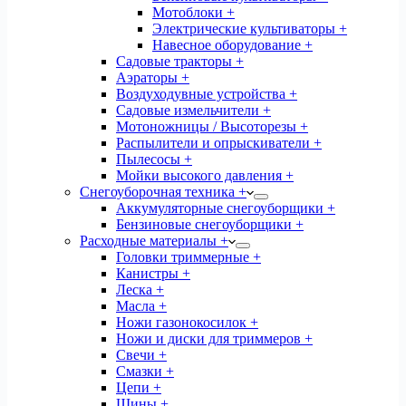
Мотоблоки +
Электрические культиваторы +
Навесное оборудование +
Садовые тракторы +
Аэраторы +
Воздуходувные устройства +
Садовые измельчители +
Мотоножницы / Высоторезы +
Распылители и опрыскиватели +
Пылесосы +
Мойки высокого давления +
Снегоуборочная техника +
Аккумуляторные снегоуборщики +
Бензиновые снегоуборщики +
Расходные материалы +
Головки триммерные +
Канистры +
Леска +
Масла +
Ножи газонокосилок +
Ножи и диски для триммеров +
Свечи +
Смазки +
Цепи +
Шины +