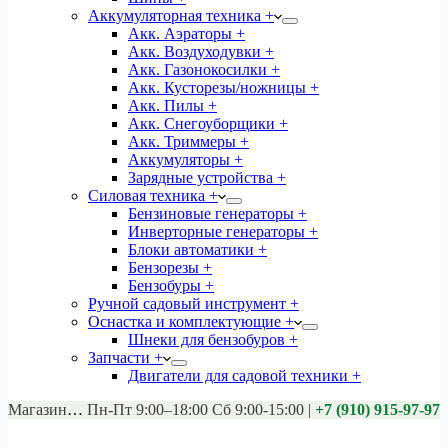
Аккумуляторная техника +
Акк. Аэраторы +
Акк. Воздуходувки +
Акк. Газонокосилки +
Акк. Кусторезы/ножницы +
Акк. Пилы +
Акк. Снегоуборщики +
Акк. Триммеры +
Аккумуляторы +
Зарядные устройства +
Силовая техника +
Бензиновые генераторы +
Инверторные генераторы +
Блоки автоматики +
Бензорезы +
Бензобуры +
Ручной садовый инструмент +
Оснастка и комплектующие +
Шнеки для бензобуров +
Запчасти +
Двигатели для садовой техники +
Магазины:
Калуга ул. Московская д.113
Пн-Пт 9:00–18:00 Сб 9:00-15:00
|
+7 (910) 915-97-97