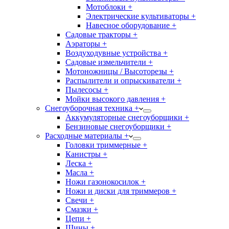
Мотоблоки +
Электрические культиваторы +
Навесное оборудование +
Садовые тракторы +
Аэраторы +
Воздуходувные устройства +
Садовые измельчители +
Мотоножницы / Высоторезы +
Распылители и опрыскиватели +
Пылесосы +
Мойки высокого давления +
Снегоуборочная техника +
Аккумуляторные снегоуборщики +
Бензиновые снегоуборщики +
Расходные материалы +
Головки триммерные +
Канистры +
Леска +
Масла +
Ножи газонокосилок +
Ножи и диски для триммеров +
Свечи +
Смазки +
Цепи +
Шины +