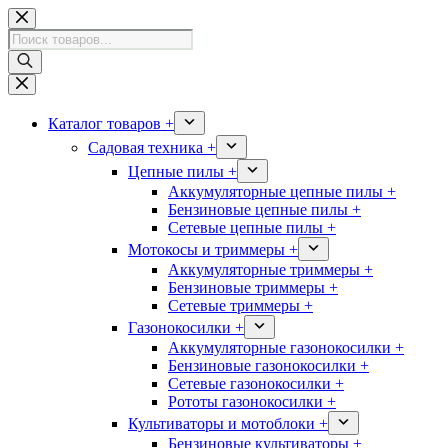
Перейти
к
Поиск
сути
товаров
Каталог товаров +
Садовая техника +
Цепные пилы +
Аккумуляторные цепные пилы +
Бензиновые цепные пилы +
Сетевые цепные пилы +
Мотокосы и триммеры +
Аккумуляторные триммеры +
Бензиновые триммеры +
Сетевые триммеры +
Газонокосилки +
Аккумуляторные газонокосилки +
Бензиновые газонокосилки +
Сетевые газонокосилки +
Рототы газонокосилки +
Культиваторы и мотоблоки +
Бензиновые культиваторы +