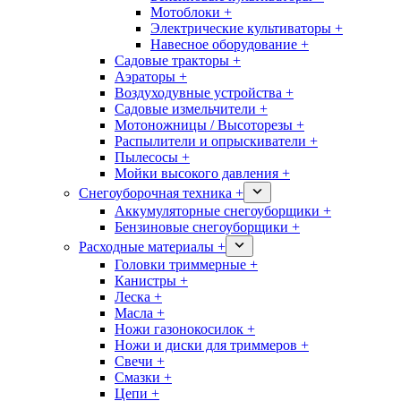
Мотоблоки +
Электрические культиваторы +
Навесное оборудование +
Садовые тракторы +
Аэраторы +
Воздуходувные устройства +
Садовые измельчители +
Мотоножницы / Высоторезы +
Распылители и опрыскиватели +
Пылесосы +
Мойки высокого давления +
Снегоуборочная техника +
Аккумуляторные снегоуборщики +
Бензиновые снегоуборщики +
Расходные материалы +
Головки триммерные +
Канистры +
Леска +
Масла +
Ножи газонокосилок +
Ножи и диски для триммеров +
Свечи +
Смазки +
Цепи +