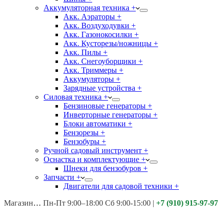
Аккумуляторная техника +
Акк. Аэраторы +
Акк. Воздуходувки +
Акк. Газонокосилки +
Акк. Кусторезы/ножницы +
Акк. Пилы +
Акк. Снегоуборщики +
Акк. Триммеры +
Аккумуляторы +
Зарядные устройства +
Силовая техника +
Бензиновые генераторы +
Инверторные генераторы +
Блоки автоматики +
Бензорезы +
Бензобуры +
Ручной садовый инструмент +
Оснастка и комплектующие +
Шнеки для бензобуров +
Запчасти +
Двигатели для садовой техники +
Магазины:
Калуга ул. Московская д.113
Пн-Пт 9:00–18:00 Сб 9:00-15:00
|
+7 (910) 915-97-97