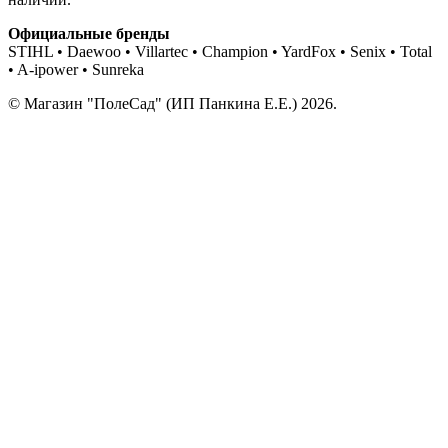
Официальные бренды
STIHL • Daewoo • Villartec • Champion • YardFox • Senix • Total
• A-ipower • Sunreka
© Магазин "ПолеСад" (ИП Панкина Е.Е.) 2026.