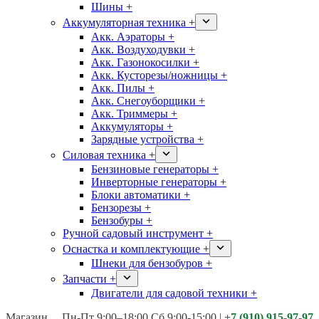
Шины +
Аккумуляторная техника +
Акк. Аэраторы +
Акк. Воздуходувки +
Акк. Газонокосилки +
Акк. Кусторезы/ножницы +
Акк. Пилы +
Акк. Снегоуборщики +
Акк. Триммеры +
Аккумуляторы +
Зарядные устройства +
Силовая техника +
Бензиновые генераторы +
Инверторные генераторы +
Блоки автоматики +
Бензорезы +
Бензобуры +
Ручной садовый инструмент +
Оснастка и комплектующие +
Шнеки для бензобуров +
Запчасти +
Двигатели для садовой техники +
Магазины:
Калуга ул. Московская д.113
Пн-Пт 9:00–18:00 Сб 9:00-15:00
|
+7 (910) 915-97-97