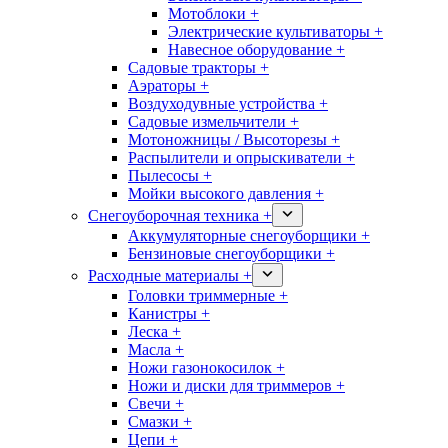
Мотоблоки +
Электрические культиваторы +
Навесное оборудование +
Садовые тракторы +
Аэраторы +
Воздуходувные устройства +
Садовые измельчители +
Мотоножницы / Высоторезы +
Распылители и опрыскиватели +
Пылесосы +
Мойки высокого давления +
Снегоуборочная техника +
Аккумуляторные снегоуборщики +
Бензиновые снегоуборщики +
Расходные материалы +
Головки триммерные +
Канистры +
Леска +
Масла +
Ножи газонокосилок +
Ножи и диски для триммеров +
Свечи +
Смазки +
Цепи +