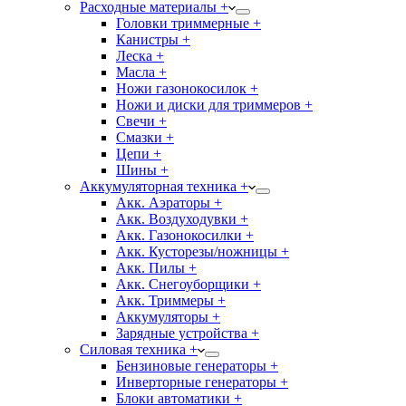
Расходные материалы +
Головки триммерные +
Канистры +
Леска +
Масла +
Ножи газонокосилок +
Ножи и диски для триммеров +
Свечи +
Смазки +
Цепи +
Шины +
Аккумуляторная техника +
Акк. Аэраторы +
Акк. Воздуходувки +
Акк. Газонокосилки +
Акк. Кусторезы/ножницы +
Акк. Пилы +
Акк. Снегоуборщики +
Акк. Триммеры +
Аккумуляторы +
Зарядные устройства +
Силовая техника +
Бензиновые генераторы +
Инверторные генераторы +
Блоки автоматики +