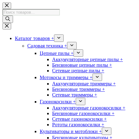
Перейти
к
Поиск
сути
товаров
Каталог товаров +
Садовая техника +
Цепные пилы +
Аккумуляторные цепные пилы +
Бензиновые цепные пилы +
Сетевые цепные пилы +
Мотокосы и триммеры +
Аккумуляторные триммеры +
Бензиновые триммеры +
Сетевые триммеры +
Газонокосилки +
Аккумуляторные газонокосилки +
Бензиновые газонокосилки +
Сетевые газонокосилки +
Рототы газонокосилки +
Культиваторы и мотоблоки +
Бензиновые культиваторы +