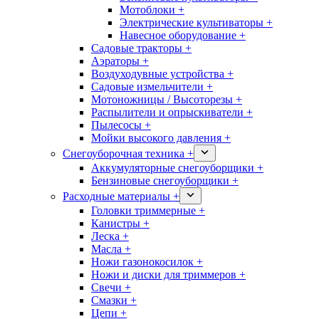
Мотоблоки +
Электрические культиваторы +
Навесное оборудование +
Садовые тракторы +
Аэраторы +
Воздуходувные устройства +
Садовые измельчители +
Мотоножницы / Высоторезы +
Распылители и опрыскиватели +
Пылесосы +
Мойки высокого давления +
Снегоуборочная техника +
Аккумуляторные снегоуборщики +
Бензиновые снегоуборщики +
Расходные материалы +
Головки триммерные +
Канистры +
Леска +
Масла +
Ножи газонокосилок +
Ножи и диски для триммеров +
Свечи +
Смазки +
Цепи +