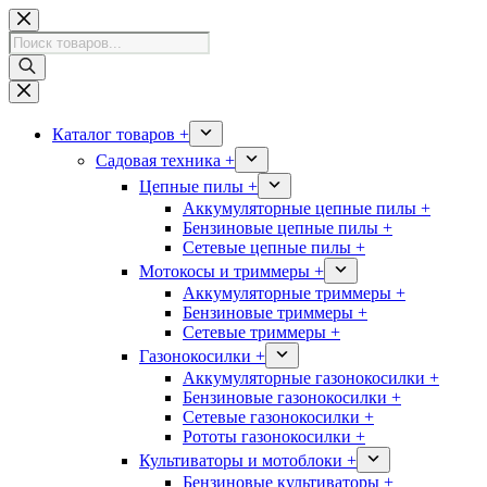
Перейти
к
Поиск
сути
товаров
Каталог товаров +
Садовая техника +
Цепные пилы +
Аккумуляторные цепные пилы +
Бензиновые цепные пилы +
Сетевые цепные пилы +
Мотокосы и триммеры +
Аккумуляторные триммеры +
Бензиновые триммеры +
Сетевые триммеры +
Газонокосилки +
Аккумуляторные газонокосилки +
Бензиновые газонокосилки +
Сетевые газонокосилки +
Рототы газонокосилки +
Культиваторы и мотоблоки +
Бензиновые культиваторы +