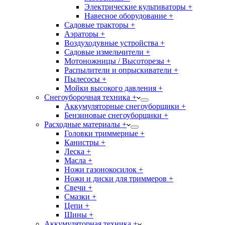
Электрические культиваторы +
Навесное оборудование +
Садовые тракторы +
Аэраторы +
Воздуходувные устройства +
Садовые измельчители +
Мотоножницы / Высоторезы +
Распылители и опрыскиватели +
Пылесосы +
Мойки высокого давления +
Снегоуборочная техника +
Аккумуляторные снегоуборщики +
Бензиновые снегоуборщики +
Расходные материалы +
Головки триммерные +
Канистры +
Леска +
Масла +
Ножи газонокосилок +
Ножи и диски для триммеров +
Свечи +
Смазки +
Цепи +
Шины +
Аккумуляторная техника +