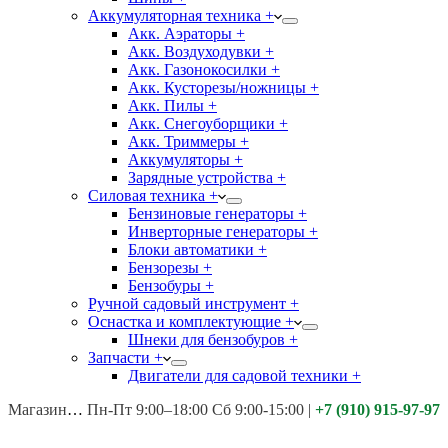
Аккумуляторная техника +
Акк. Аэраторы +
Акк. Воздуходувки +
Акк. Газонокосилки +
Акк. Кусторезы/ножницы +
Акк. Пилы +
Акк. Снегоуборщики +
Акк. Триммеры +
Аккумуляторы +
Зарядные устройства +
Силовая техника +
Бензиновые генераторы +
Инверторные генераторы +
Блоки автоматики +
Бензорезы +
Бензобуры +
Ручной садовый инструмент +
Оснастка и комплектующие +
Шнеки для бензобуров +
Запчасти +
Двигатели для садовой техники +
Магазины:
Калуга ул. Московская д.113
Пн-Пт 9:00–18:00 Сб 9:00-15:00
|
+7 (910) 915-97-97