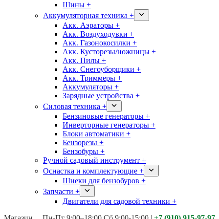
Шины +
Аккумуляторная техника +
Акк. Аэраторы +
Акк. Воздуходувки +
Акк. Газонокосилки +
Акк. Кусторезы/ножницы +
Акк. Пилы +
Акк. Снегоуборщики +
Акк. Триммеры +
Аккумуляторы +
Зарядные устройства +
Силовая техника +
Бензиновые генераторы +
Инверторные генераторы +
Блоки автоматики +
Бензорезы +
Бензобуры +
Ручной садовый инструмент +
Оснастка и комплектующие +
Шнеки для бензобуров +
Запчасти +
Двигатели для садовой техники +
Магазины:
Калуга ул. Московская д.113
Пн-Пт 9:00–18:00 Сб 9:00-15:00
|
+7 (910) 915-97-97