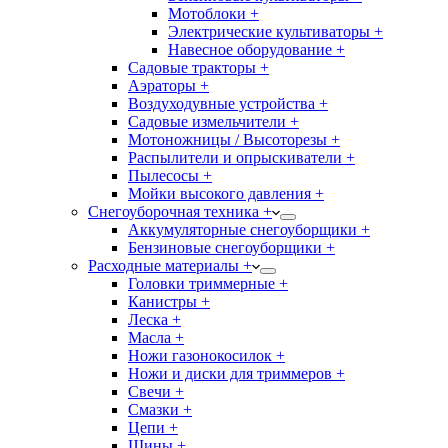
Мотоблоки +
Электрические культиваторы +
Навесное оборудование +
Садовые тракторы +
Аэраторы +
Воздуходувные устройства +
Садовые измельчители +
Мотоножницы / Высоторезы +
Распылители и опрыскиватели +
Пылесосы +
Мойки высокого давления +
Снегоуборочная техника +
Аккумуляторные снегоуборщики +
Бензиновые снегоуборщики +
Расходные материалы +
Головки триммерные +
Канистры +
Леска +
Масла +
Ножи газонокосилок +
Ножи и диски для триммеров +
Свечи +
Смазки +
Цепи +
Шины +