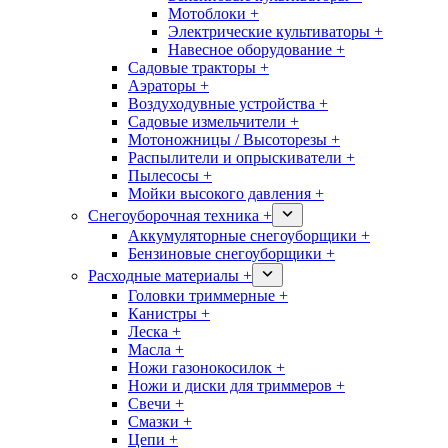
Мотоблоки +
Электрические культиваторы +
Навесное оборудование +
Садовые тракторы +
Аэраторы +
Воздуходувные устройства +
Садовые измельчители +
Мотоножницы / Высоторезы +
Распылители и опрыскиватели +
Пылесосы +
Мойки высокого давления +
Снегоуборочная техника +
Аккумуляторные снегоуборщики +
Бензиновые снегоуборщики +
Расходные материалы +
Головки триммерные +
Канистры +
Леска +
Масла +
Ножи газонокосилок +
Ножи и диски для триммеров +
Свечи +
Смазки +
Цепи +