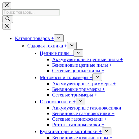
Перейти
к
Поиск
сути
товаров
Каталог товаров +
Садовая техника +
Цепные пилы +
Аккумуляторные цепные пилы +
Бензиновые цепные пилы +
Сетевые цепные пилы +
Мотокосы и триммеры +
Аккумуляторные триммеры +
Бензиновые триммеры +
Сетевые триммеры +
Газонокосилки +
Аккумуляторные газонокосилки +
Бензиновые газонокосилки +
Сетевые газонокосилки +
Рототы газонокосилки +
Культиваторы и мотоблоки +
Бензиновые культиваторы +