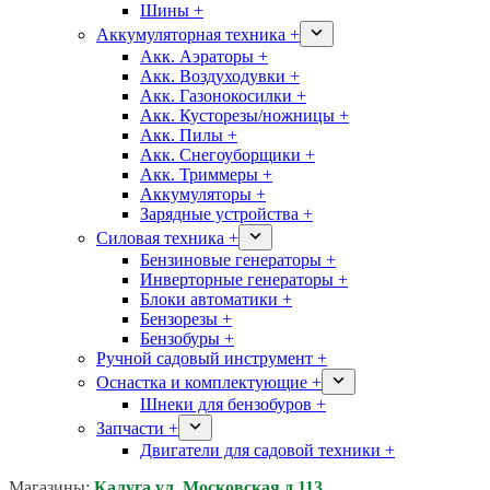
Шины +
Аккумуляторная техника +
Акк. Аэраторы +
Акк. Воздуходувки +
Акк. Газонокосилки +
Акк. Кусторезы/ножницы +
Акк. Пилы +
Акк. Снегоуборщики +
Акк. Триммеры +
Аккумуляторы +
Зарядные устройства +
Силовая техника +
Бензиновые генераторы +
Инверторные генераторы +
Блоки автоматики +
Бензорезы +
Бензобуры +
Ручной садовый инструмент +
Оснастка и комплектующие +
Шнеки для бензобуров +
Запчасти +
Двигатели для садовой техники +
Магазины:
Калуга ул. Московская д.113