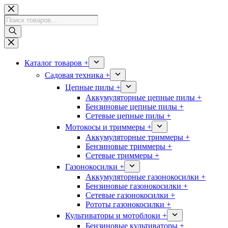
Перейти
к
Поиск
сути
товаров
Каталог товаров +
Садовая техника +
Цепные пилы +
Аккумуляторные цепные пилы +
Бензиновые цепные пилы +
Сетевые цепные пилы +
Мотокосы и триммеры +
Аккумуляторные триммеры +
Бензиновые триммеры +
Сетевые триммеры +
Газонокосилки +
Аккумуляторные газонокосилки +
Бензиновые газонокосилки +
Сетевые газонокосилки +
Рототы газонокосилки +
Культиваторы и мотоблоки +
Бензиновые культиваторы +