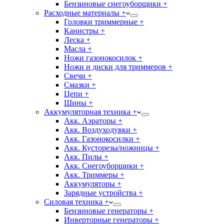
Бензиновые снегоуборщики +
Расходные материалы +
Головки триммерные +
Канистры +
Леска +
Масла +
Ножи газонокосилок +
Ножи и диски для триммеров +
Свечи +
Смазки +
Цепи +
Шины +
Аккумуляторная техника +
Акк. Аэраторы +
Акк. Воздуходувки +
Акк. Газонокосилки +
Акк. Кусторезы/ножницы +
Акк. Пилы +
Акк. Снегоуборщики +
Акк. Триммеры +
Аккумуляторы +
Зарядные устройства +
Силовая техника +
Бензиновые генераторы +
Инверторные генераторы +