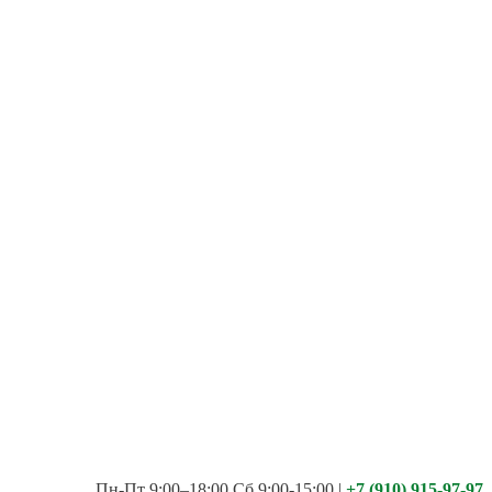
Пн-Пт 9:00–18:00 Сб 9:00-15:00
|
+7 (910) 915-97-97