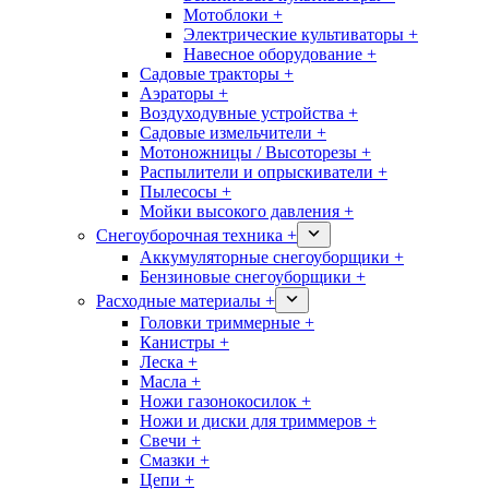
Мотоблоки +
Электрические культиваторы +
Навесное оборудование +
Садовые тракторы +
Аэраторы +
Воздуходувные устройства +
Садовые измельчители +
Мотоножницы / Высоторезы +
Распылители и опрыскиватели +
Пылесосы +
Мойки высокого давления +
Снегоуборочная техника +
Аккумуляторные снегоуборщики +
Бензиновые снегоуборщики +
Расходные материалы +
Головки триммерные +
Канистры +
Леска +
Масла +
Ножи газонокосилок +
Ножи и диски для триммеров +
Свечи +
Смазки +
Цепи +