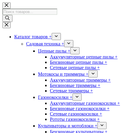
Перейти
к
Поиск
сути
товаров
Каталог товаров +
Садовая техника +
Цепные пилы +
Аккумуляторные цепные пилы +
Бензиновые цепные пилы +
Сетевые цепные пилы +
Мотокосы и триммеры +
Аккумуляторные триммеры +
Бензиновые триммеры +
Сетевые триммеры +
Газонокосилки +
Аккумуляторные газонокосилки +
Бензиновые газонокосилки +
Сетевые газонокосилки +
Рототы газонокосилки +
Культиваторы и мотоблоки +
Бензиновые культиваторы +