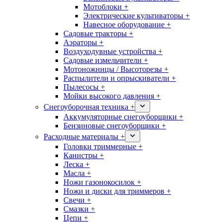
Мотоблоки +
Электрические культиваторы +
Навесное оборудование +
Садовые тракторы +
Аэраторы +
Воздуходувные устройства +
Садовые измельчители +
Мотоножницы / Высоторезы +
Распылители и опрыскиватели +
Пылесосы +
Мойки высокого давления +
Снегоуборочная техника +
Аккумуляторные снегоуборщики +
Бензиновые снегоуборщики +
Расходные материалы +
Головки триммерные +
Канистры +
Леска +
Масла +
Ножи газонокосилок +
Ножи и диски для триммеров +
Свечи +
Смазки +
Цепи +