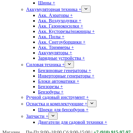
Шины +
Аккумуляторная техника +
Акк. Аэраторы +
Акк. Воздуходувки +
Акк. Газонокосилки +
Акк. Кусторезы/ножницы +
Акк. Пилы +
Акк. Снегоуборщики +
Акк. Триммеры +
Аккумуляторы +
Зарядные устройства +
Силовая техника +
Бензиновые генераторы +
Инверторные генераторы +
Блоки автоматики +
Бензорезы +
Бензобуры +
Ручной садовый инструмент +
Оснастка и комплектующие +
Шнеки для бензобуров +
Запчасти +
Двигатели для садовой техники +
Магазины:
Калуга ул. Московская д.113
Пн-Пт 9:00–18:00 Сб 9:00-15:00
|
+7 (910) 915-97-97