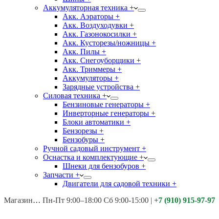
Аккумуляторная техника +
Акк. Аэраторы +
Акк. Воздуходувки +
Акк. Газонокосилки +
Акк. Кусторезы/ножницы +
Акк. Пилы +
Акк. Снегоуборщики +
Акк. Триммеры +
Аккумуляторы +
Зарядные устройства +
Силовая техника +
Бензиновые генераторы +
Инверторные генераторы +
Блоки автоматики +
Бензорезы +
Бензобуры +
Ручной садовый инструмент +
Оснастка и комплектующие +
Шнеки для бензобуров +
Запчасти +
Двигатели для садовой техники +
Магазины:
Калуга ул. Московская д.113
Пн-Пт 9:00–18:00 Сб 9:00-15:00
|
+7 (910) 915-97-97