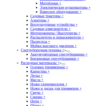
Мотоблоки +
Электрические культиваторы +
Навесное оборудование +
Садовые тракторы +
Аэраторы +
Воздуходувные устройства +
Садовые измельчители +
Мотоножницы / Высоторезы +
Распылители и опрыскиватели +
Пылесосы +
Мойки высокого давления +
Снегоуборочная техника +
Аккумуляторные снегоуборщики +
Бензиновые снегоуборщики +
Расходные материалы +
Головки триммерные +
Канистры +
Леска +
Масла +
Ножи газонокосилок +
Ножи и диски для триммеров +
Свечи +
Смазки +
Цепи +
Шины +