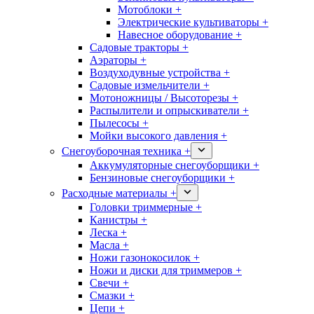
Мотоблоки +
Электрические культиваторы +
Навесное оборудование +
Садовые тракторы +
Аэраторы +
Воздуходувные устройства +
Садовые измельчители +
Мотоножницы / Высоторезы +
Распылители и опрыскиватели +
Пылесосы +
Мойки высокого давления +
Снегоуборочная техника +
Аккумуляторные снегоуборщики +
Бензиновые снегоуборщики +
Расходные материалы +
Головки триммерные +
Канистры +
Леска +
Масла +
Ножи газонокосилок +
Ножи и диски для триммеров +
Свечи +
Смазки +
Цепи +