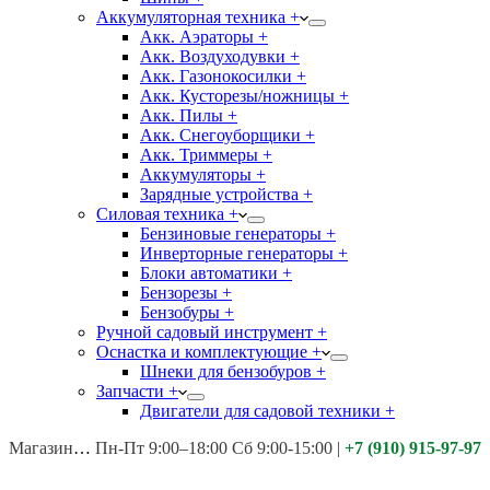
Аккумуляторная техника +
Акк. Аэраторы +
Акк. Воздуходувки +
Акк. Газонокосилки +
Акк. Кусторезы/ножницы +
Акк. Пилы +
Акк. Снегоуборщики +
Акк. Триммеры +
Аккумуляторы +
Зарядные устройства +
Силовая техника +
Бензиновые генераторы +
Инверторные генераторы +
Блоки автоматики +
Бензорезы +
Бензобуры +
Ручной садовый инструмент +
Оснастка и комплектующие +
Шнеки для бензобуров +
Запчасти +
Двигатели для садовой техники +
Магазины:
Калуга ул. Московская д.113
Пн-Пт 9:00–18:00 Сб 9:00-15:00
|
+7 (910) 915-97-97