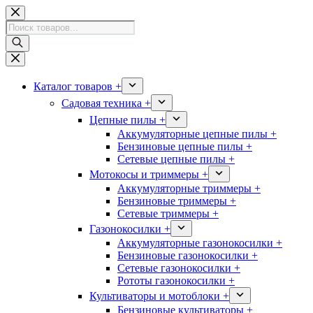
Перейти
к
Поиск
сути
товаров
Каталог товаров +
Садовая техника +
Цепные пилы +
Аккумуляторные цепные пилы +
Бензиновые цепные пилы +
Сетевые цепные пилы +
Мотокосы и триммеры +
Аккумуляторные триммеры +
Бензиновые триммеры +
Сетевые триммеры +
Газонокосилки +
Аккумуляторные газонокосилки +
Бензиновые газонокосилки +
Сетевые газонокосилки +
Рототы газонокосилки +
Культиваторы и мотоблоки +
Бензиновые культиваторы +