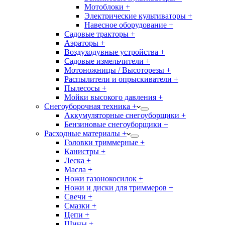
Мотоблоки +
Электрические культиваторы +
Навесное оборудование +
Садовые тракторы +
Аэраторы +
Воздуходувные устройства +
Садовые измельчители +
Мотоножницы / Высоторезы +
Распылители и опрыскиватели +
Пылесосы +
Мойки высокого давления +
Снегоуборочная техника +
Аккумуляторные снегоуборщики +
Бензиновые снегоуборщики +
Расходные материалы +
Головки триммерные +
Канистры +
Леска +
Масла +
Ножи газонокосилок +
Ножи и диски для триммеров +
Свечи +
Смазки +
Цепи +
Шины +