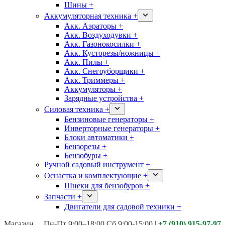
Шины +
Аккумуляторная техника +
Акк. Аэраторы +
Акк. Воздуходувки +
Акк. Газонокосилки +
Акк. Кусторезы/ножницы +
Акк. Пилы +
Акк. Снегоуборщики +
Акк. Триммеры +
Аккумуляторы +
Зарядные устройства +
Силовая техника +
Бензиновые генераторы +
Инверторные генераторы +
Блоки автоматики +
Бензорезы +
Бензобуры +
Ручной садовый инструмент +
Оснастка и комплектующие +
Шнеки для бензобуров +
Запчасти +
Двигатели для садовой техники +
Магазины:
Калуга ул. Московская д.113
Пн-Пт 9:00–18:00 Сб 9:00-15:00
|
+7 (910) 915-97-97