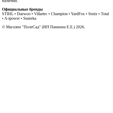
наличии.
Официальные бренды
STIHL • Daewoo • Villartec • Champion • YardFox • Senix • Total
• A-ipower • Sunreka
© Магазин "ПолеСад" (ИП Панкина Е.Е.) 2026.