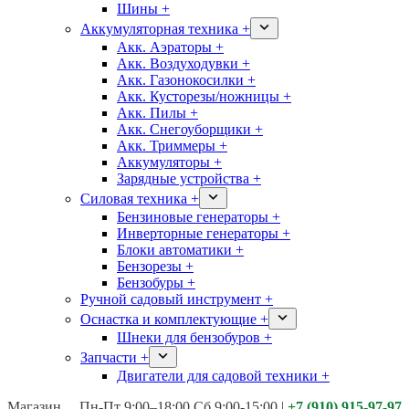
Шины +
Аккумуляторная техника +
Акк. Аэраторы +
Акк. Воздуходувки +
Акк. Газонокосилки +
Акк. Кусторезы/ножницы +
Акк. Пилы +
Акк. Снегоуборщики +
Акк. Триммеры +
Аккумуляторы +
Зарядные устройства +
Силовая техника +
Бензиновые генераторы +
Инверторные генераторы +
Блоки автоматики +
Бензорезы +
Бензобуры +
Ручной садовый инструмент +
Оснастка и комплектующие +
Шнеки для бензобуров +
Запчасти +
Двигатели для садовой техники +
Магазины:
Калуга ул. Московская д.113
Пн-Пт 9:00–18:00 Сб 9:00-15:00
|
+7 (910) 915-97-97