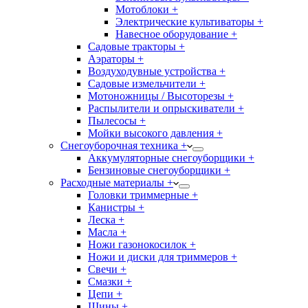
Мотоблоки +
Электрические культиваторы +
Навесное оборудование +
Садовые тракторы +
Аэраторы +
Воздуходувные устройства +
Садовые измельчители +
Мотоножницы / Высоторезы +
Распылители и опрыскиватели +
Пылесосы +
Мойки высокого давления +
Снегоуборочная техника +
Аккумуляторные снегоуборщики +
Бензиновые снегоуборщики +
Расходные материалы +
Головки триммерные +
Канистры +
Леска +
Масла +
Ножи газонокосилок +
Ножи и диски для триммеров +
Свечи +
Смазки +
Цепи +
Шины +