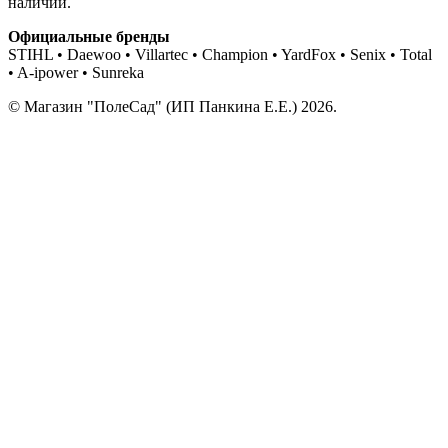
наличии.
Официальные бренды
STIHL • Daewoo • Villartec • Champion • YardFox • Senix • Total
• A-ipower • Sunreka
© Магазин "ПолеСад" (ИП Панкина Е.Е.) 2026.