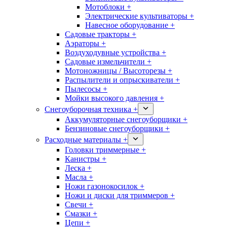
Мотоблоки +
Электрические культиваторы +
Навесное оборудование +
Садовые тракторы +
Аэраторы +
Воздуходувные устройства +
Садовые измельчители +
Мотоножницы / Высоторезы +
Распылители и опрыскиватели +
Пылесосы +
Мойки высокого давления +
Снегоуборочная техника +
Аккумуляторные снегоуборщики +
Бензиновые снегоуборщики +
Расходные материалы +
Головки триммерные +
Канистры +
Леска +
Масла +
Ножи газонокосилок +
Ножи и диски для триммеров +
Свечи +
Смазки +
Цепи +