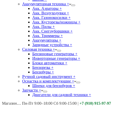
Аккумуляторная техника +
Акк. Аэраторы +
Акк. Воздуходувки +
Акк. Газонокосилки +
Акк. Кусторезы/ножницы +
Акк. Пилы +
Акк. Снегоуборщики +
Акк. Триммеры +
Аккумуляторы +
Зарядные устройства +
Силовая техника +
Бензиновые генераторы +
Инверторные генераторы +
Блоки автоматики +
Бензорезы +
Бензобуры +
Ручной садовый инструмент +
Оснастка и комплектующие +
Шнеки для бензобуров +
Запчасти +
Двигатели для садовой техники +
Магазины:
Калуга ул. Московская д.113
Пн-Пт 9:00–18:00 Сб 9:00-15:00
|
+7 (910) 915-97-97