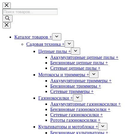
Перейти
к
Поиск
сути
товаров
Каталог товаров +
Садовая техника +
Цепные пилы +
Аккумуляторные цепные пилы +
Бензиновые цепные пилы +
Сетевые цепные пилы +
Мотокосы и триммеры +
Аккумуляторные триммеры +
Бензиновые триммеры +
Сетевые триммеры +
Газонокосилки +
Аккумуляторные газонокосилки +
Бензиновые газонокосилки +
Сетевые газонокосилки +
Рототы газонокосилки +
Культиваторы и мотоблоки +
Бензиновые культиваторы +