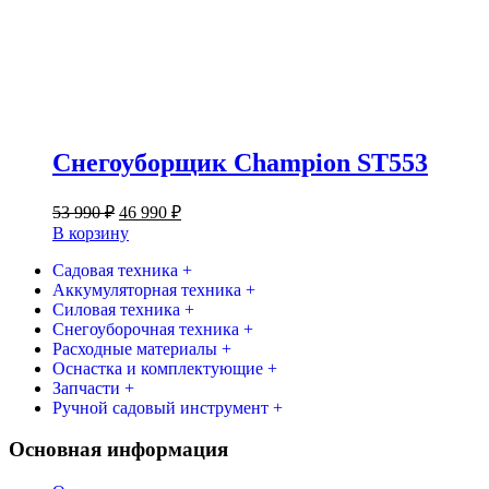
Снегоуборщик Champion ST553
Первоначальная
Текущая
53 990
₽
46 990
₽
цена
цена:
В корзину
составляла
46
53
Садовая техника +
990 ₽.
Аккумуляторная техника +
990 ₽.
Силовая техника +
Снегоуборочная техника +
Расходные материалы +
Оснастка и комплектующие +
Запчасти +
Ручной садовый инструмент +
Основная информация