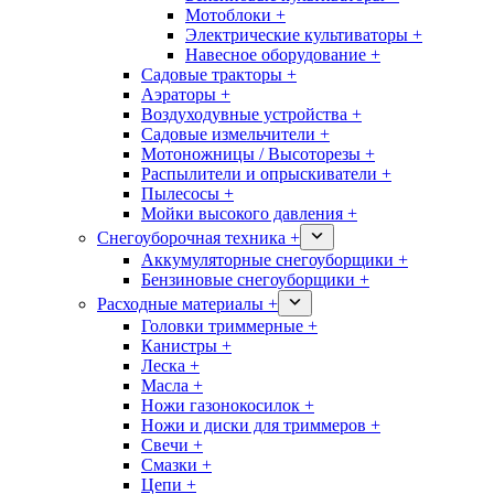
Мотоблоки +
Электрические культиваторы +
Навесное оборудование +
Садовые тракторы +
Аэраторы +
Воздуходувные устройства +
Садовые измельчители +
Мотоножницы / Высоторезы +
Распылители и опрыскиватели +
Пылесосы +
Мойки высокого давления +
Снегоуборочная техника +
Аккумуляторные снегоуборщики +
Бензиновые снегоуборщики +
Расходные материалы +
Головки триммерные +
Канистры +
Леска +
Масла +
Ножи газонокосилок +
Ножи и диски для триммеров +
Свечи +
Смазки +
Цепи +