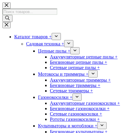
Перейти
к
Поиск
сути
товаров
Каталог товаров +
Садовая техника +
Цепные пилы +
Аккумуляторные цепные пилы +
Бензиновые цепные пилы +
Сетевые цепные пилы +
Мотокосы и триммеры +
Аккумуляторные триммеры +
Бензиновые триммеры +
Сетевые триммеры +
Газонокосилки +
Аккумуляторные газонокосилки +
Бензиновые газонокосилки +
Сетевые газонокосилки +
Рототы газонокосилки +
Культиваторы и мотоблоки +
Бензиновые культиваторы +