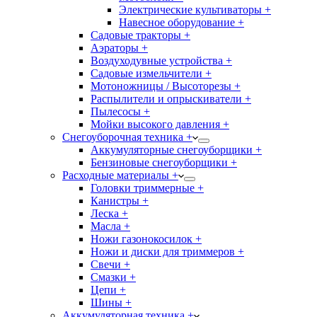
Электрические культиваторы +
Навесное оборудование +
Садовые тракторы +
Аэраторы +
Воздуходувные устройства +
Садовые измельчители +
Мотоножницы / Высоторезы +
Распылители и опрыскиватели +
Пылесосы +
Мойки высокого давления +
Снегоуборочная техника +
Аккумуляторные снегоуборщики +
Бензиновые снегоуборщики +
Расходные материалы +
Головки триммерные +
Канистры +
Леска +
Масла +
Ножи газонокосилок +
Ножи и диски для триммеров +
Свечи +
Смазки +
Цепи +
Шины +
Аккумуляторная техника +