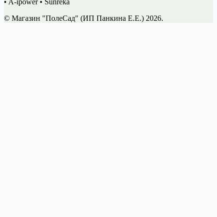
• A-ipower • Sunreka
© Магазин "ПолеСад" (ИП Панкина Е.Е.) 2026.