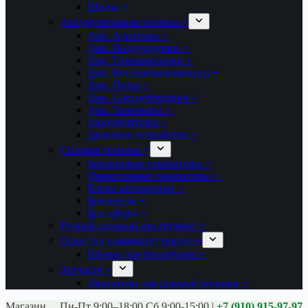
Шины +
Аккумуляторная техника +
Акк. Аэраторы +
Акк. Воздуходувки +
Акк. Газонокосилки +
Акк. Кусторезы/ножницы +
Акк. Пилы +
Акк. Снегоуборщики +
Акк. Триммеры +
Аккумуляторы +
Зарядные устройства +
Силовая техника +
Бензиновые генераторы +
Инверторные генераторы +
Блоки автоматики +
Бензорезы +
Бензобуры +
Ручной садовый инструмент +
Оснастка и комплектующие +
Шнеки для бензобуров +
Запчасти +
Двигатели для садовой техники +
Магазины:
Калуга ул. Московская д.113
Пн-Пт 9:00–18:00 Сб 9:00-15:00
|
+7 (910) 915-97-97