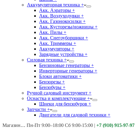
Аккумуляторная техника +
Акк. Аэраторы +
Акк. Воздуходувки +
Акк. Газонокосилки +
Акк. Кусторезы/ножницы +
Акк. Пилы +
Акк. Снегоуборщики +
Акк. Триммеры +
Аккумуляторы +
Зарядные устройства +
Силовая техника +
Бензиновые генераторы +
Инверторные генераторы +
Блоки автоматики +
Бензорезы +
Бензобуры +
Ручной садовый инструмент +
Оснастка и комплектующие +
Шнеки для бензобуров +
Запчасти +
Двигатели для садовой техники +
Магазины:
Калуга ул. Московская д.113
Пн-Пт 9:00–18:00 Сб 9:00-15:00
|
+7 (910) 915-97-97