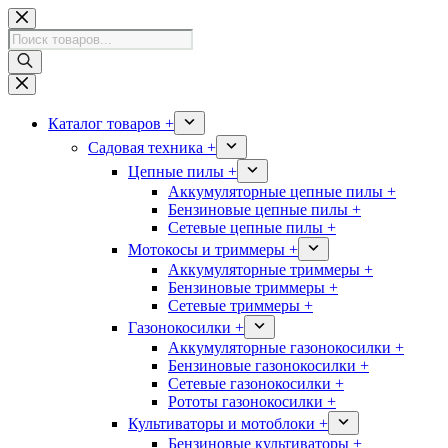
Перейти
к
Поиск
сути
товаров
Каталог товаров +
Садовая техника +
Цепные пилы +
Аккумуляторные цепные пилы +
Бензиновые цепные пилы +
Сетевые цепные пилы +
Мотокосы и триммеры +
Аккумуляторные триммеры +
Бензиновые триммеры +
Сетевые триммеры +
Газонокосилки +
Аккумуляторные газонокосилки +
Бензиновые газонокосилки +
Сетевые газонокосилки +
Рототы газонокосилки +
Культиваторы и мотоблоки +
Бензиновые культиваторы +