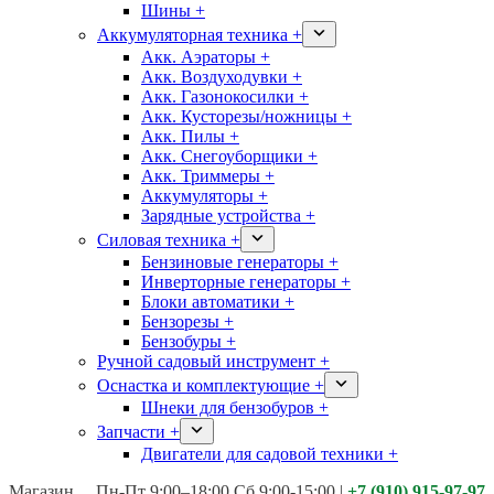
Шины +
Аккумуляторная техника +
Акк. Аэраторы +
Акк. Воздуходувки +
Акк. Газонокосилки +
Акк. Кусторезы/ножницы +
Акк. Пилы +
Акк. Снегоуборщики +
Акк. Триммеры +
Аккумуляторы +
Зарядные устройства +
Силовая техника +
Бензиновые генераторы +
Инверторные генераторы +
Блоки автоматики +
Бензорезы +
Бензобуры +
Ручной садовый инструмент +
Оснастка и комплектующие +
Шнеки для бензобуров +
Запчасти +
Двигатели для садовой техники +
Магазины:
Калуга ул. Московская д.113
Пн-Пт 9:00–18:00 Сб 9:00-15:00
|
+7 (910) 915-97-97