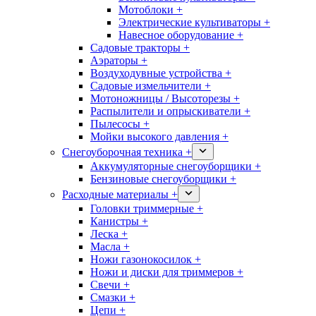
Мотоблоки +
Электрические культиваторы +
Навесное оборудование +
Садовые тракторы +
Аэраторы +
Воздуходувные устройства +
Садовые измельчители +
Мотоножницы / Высоторезы +
Распылители и опрыскиватели +
Пылесосы +
Мойки высокого давления +
Снегоуборочная техника +
Аккумуляторные снегоуборщики +
Бензиновые снегоуборщики +
Расходные материалы +
Головки триммерные +
Канистры +
Леска +
Масла +
Ножи газонокосилок +
Ножи и диски для триммеров +
Свечи +
Смазки +
Цепи +