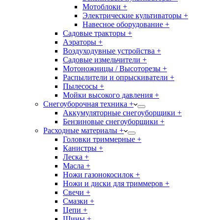
Мотоблоки +
Электрические культиваторы +
Навесное оборудование +
Садовые тракторы +
Аэраторы +
Воздуходувные устройства +
Садовые измельчители +
Мотоножницы / Высоторезы +
Распылители и опрыскиватели +
Пылесосы +
Мойки высокого давления +
Снегоуборочная техника +
Аккумуляторные снегоуборщики +
Бензиновые снегоуборщики +
Расходные материалы +
Головки триммерные +
Канистры +
Леска +
Масла +
Ножи газонокосилок +
Ножи и диски для триммеров +
Свечи +
Смазки +
Цепи +
Шины +