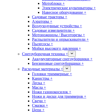
Мотоблоки +
Электрические культиваторы +
Навесное оборудование +
Садовые тракторы +
Аэраторы +
Воздуходувные устройства +
Садовые измельчители +
Мотоножницы / Высоторезы +
Распылители и опрыскиватели +
Пылесосы +
Мойки высокого давления +
Снегоуборочная техника +
Аккумуляторные снегоуборщики +
Бензиновые снегоуборщики +
Расходные материалы +
Головки триммерные +
Канистры +
Леска +
Масла +
Ножи газонокосилок +
Ножи и диски для триммеров +
Свечи +
Смазки +
Цепи +