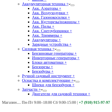
Аккумуляторная техника +
Акк. Аэраторы +
Акк. Воздуходувки +
Акк. Газонокосилки +
Акк. Кусторезы/ножницы +
Акк. Пилы +
Акк. Снегоуборщики +
Акк. Триммеры +
Аккумуляторы +
Зарядные устройства +
Силовая техника +
Бензиновые генераторы +
Инверторные генераторы +
Блоки автоматики +
Бензорезы +
Бензобуры +
Ручной садовый инструмент +
Оснастка и комплектующие +
Шнеки для бензобуров +
Запчасти +
Двигатели для садовой техники +
Магазины:
Калуга ул. Московская д.113
Пн-Пт 9:00–18:00 Сб 9:00-15:00
|
+7 (910) 915-97-97