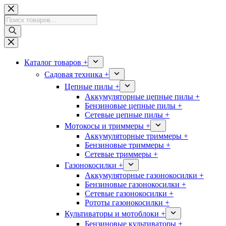
Перейти
к
Поиск
сути
товаров
Каталог товаров +
Садовая техника +
Цепные пилы +
Аккумуляторные цепные пилы +
Бензиновые цепные пилы +
Сетевые цепные пилы +
Мотокосы и триммеры +
Аккумуляторные триммеры +
Бензиновые триммеры +
Сетевые триммеры +
Газонокосилки +
Аккумуляторные газонокосилки +
Бензиновые газонокосилки +
Сетевые газонокосилки +
Рототы газонокосилки +
Культиваторы и мотоблоки +
Бензиновые культиваторы +