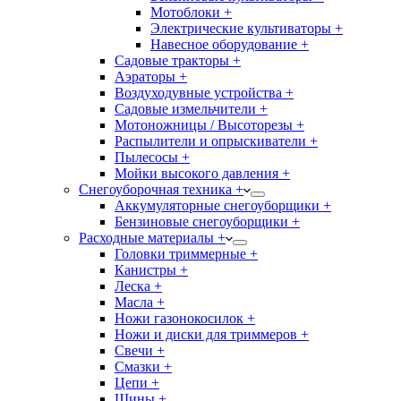
Мотоблоки +
Электрические культиваторы +
Навесное оборудование +
Садовые тракторы +
Аэраторы +
Воздуходувные устройства +
Садовые измельчители +
Мотоножницы / Высоторезы +
Распылители и опрыскиватели +
Пылесосы +
Мойки высокого давления +
Снегоуборочная техника +
Аккумуляторные снегоуборщики +
Бензиновые снегоуборщики +
Расходные материалы +
Головки триммерные +
Канистры +
Леска +
Масла +
Ножи газонокосилок +
Ножи и диски для триммеров +
Свечи +
Смазки +
Цепи +
Шины +