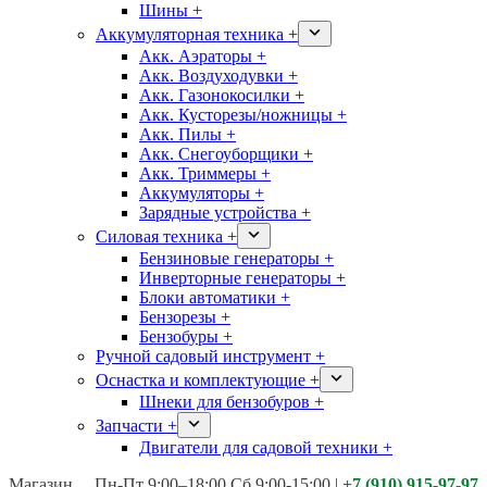
Шины +
Аккумуляторная техника +
Акк. Аэраторы +
Акк. Воздуходувки +
Акк. Газонокосилки +
Акк. Кусторезы/ножницы +
Акк. Пилы +
Акк. Снегоуборщики +
Акк. Триммеры +
Аккумуляторы +
Зарядные устройства +
Силовая техника +
Бензиновые генераторы +
Инверторные генераторы +
Блоки автоматики +
Бензорезы +
Бензобуры +
Ручной садовый инструмент +
Оснастка и комплектующие +
Шнеки для бензобуров +
Запчасти +
Двигатели для садовой техники +
Магазины:
Калуга ул. Московская д.113
Пн-Пт 9:00–18:00 Сб 9:00-15:00
|
+7 (910) 915-97-97