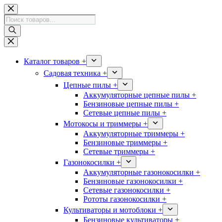
Перейти
к
Поиск
сути
товаров
Каталог товаров +
Садовая техника +
Цепные пилы +
Аккумуляторные цепные пилы +
Бензиновые цепные пилы +
Сетевые цепные пилы +
Мотокосы и триммеры +
Аккумуляторные триммеры +
Бензиновые триммеры +
Сетевые триммеры +
Газонокосилки +
Аккумуляторные газонокосилки +
Бензиновые газонокосилки +
Сетевые газонокосилки +
Рототы газонокосилки +
Культиваторы и мотоблоки +
Бензиновые культиваторы +