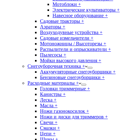
Мотоблоки +
Электрические культиваторы +
Навесное оборудование +
Садовые тракторы +
Аэраторы +
Воздуходувные устройства +
Садовые измельчители +
Мотоножницы / Высоторезы +
Распылители и опрыскиватели +
Пылесосы +
Мойки высокого давления +
Снегоуборочная техника +
Аккумуляторные снегоуборщики +
Бензиновые снегоуборщики +
Расходные материалы +
Головки триммерные +
Канистры +
Леска +
Масла +
Ножи газонокосилок +
Ножи и диски для триммеров +
Свечи +
Смазки +
Цепи +
Шины +