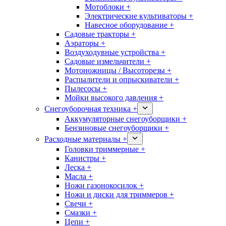
Мотоблоки +
Электрические культиваторы +
Навесное оборудование +
Садовые тракторы +
Аэраторы +
Воздуходувные устройства +
Садовые измельчители +
Мотоножницы / Высоторезы +
Распылители и опрыскиватели +
Пылесосы +
Мойки высокого давления +
Снегоуборочная техника +
Аккумуляторные снегоуборщики +
Бензиновые снегоуборщики +
Расходные материалы +
Головки триммерные +
Канистры +
Леска +
Масла +
Ножи газонокосилок +
Ножи и диски для триммеров +
Свечи +
Смазки +
Цепи +