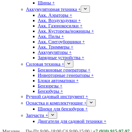
Шины +
Аккумуляторная техника +
Акк. Аэраторы +
Акк. Воздуходувки +
Акк. Газонокосилки +
Акк. Кусторезы/ножницы +
Акк. Пилы +
Акк. Снегоуборщики +
Акк. Триммеры +
Аккумуляторы +
Зарядные устройства +
Силовая техника +
Бензиновые генераторы +
Инверторные генераторы +
Блоки автоматики +
Бензорезы +
Бензобуры +
Ручной садовый инструмент +
Оснастка и комплектующие +
Шнеки для бензобуров +
Запчасти +
Двигатели для садовой техники +
Магазины:
Калуга ул. Московская д.113
Пн-Пт 9:00–18:00 Сб 9:00-15:00
|
+7 (910) 915-97-97