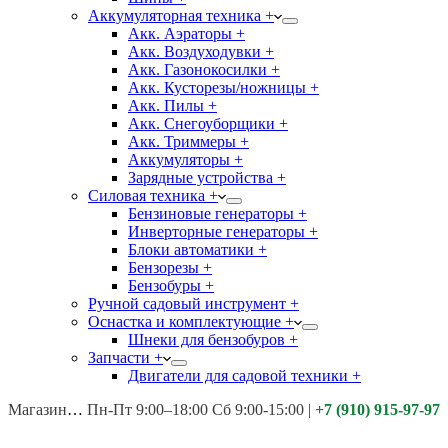
Аккумуляторная техника +
Акк. Аэраторы +
Акк. Воздуходувки +
Акк. Газонокосилки +
Акк. Кусторезы/ножницы +
Акк. Пилы +
Акк. Снегоуборщики +
Акк. Триммеры +
Аккумуляторы +
Зарядные устройства +
Силовая техника +
Бензиновые генераторы +
Инверторные генераторы +
Блоки автоматики +
Бензорезы +
Бензобуры +
Ручной садовый инструмент +
Оснастка и комплектующие +
Шнеки для бензобуров +
Запчасти +
Двигатели для садовой техники +
Магазины:
Калуга ул. Московская д.113
Пн-Пт 9:00–18:00 Сб 9:00-15:00
|
+7 (910) 915-97-97