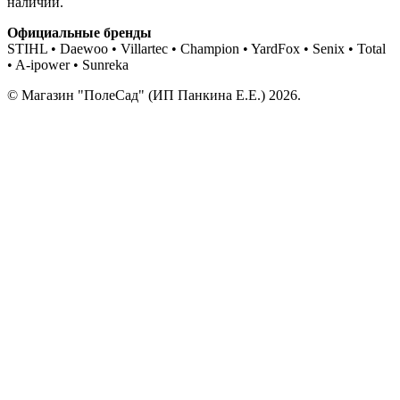
наличии.
Официальные бренды
STIHL • Daewoo • Villartec • Champion • YardFox • Senix • Total
• A-ipower • Sunreka
© Магазин "ПолеСад" (ИП Панкина Е.Е.) 2026.