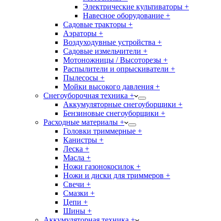
Электрические культиваторы +
Навесное оборудование +
Садовые тракторы +
Аэраторы +
Воздуходувные устройства +
Садовые измельчители +
Мотоножницы / Высоторезы +
Распылители и опрыскиватели +
Пылесосы +
Мойки высокого давления +
Снегоуборочная техника +
Аккумуляторные снегоуборщики +
Бензиновые снегоуборщики +
Расходные материалы +
Головки триммерные +
Канистры +
Леска +
Масла +
Ножи газонокосилок +
Ножи и диски для триммеров +
Свечи +
Смазки +
Цепи +
Шины +
Аккумуляторная техника +