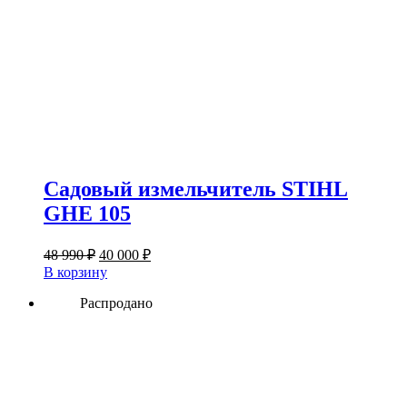
Садовый измельчитель STIHL
GHE 105
Первоначальная
Текущая
48 990
₽
40 000
₽
цена
цена:
В корзину
составляла
40
48
Распродано
000 ₽.
990 ₽.