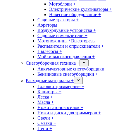
Мотоблоки +
Электрические культиваторы +
Навесное оборудование +
Садовые тракторы +
Аэраторы +
Воздуходувные устройства +
Садовые измельчители +
Мотоножницы / Высоторезы +
Распылители и опрыскиватели +
Пылесосы +
Мойки высокого давления +
Снегоуборочная техника +
Аккумуляторные снегоуборщики +
Бензиновые снегоуборщики +
Расходные материалы +
Головки триммерные +
Канистры +
Леска +
Масла +
Ножи газонокосилок +
Ножи и диски для триммеров +
Свечи +
Смазки +
Цепи +