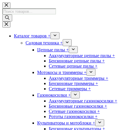
Перейти
к
Поиск
сути
товаров
Каталог товаров +
Садовая техника +
Цепные пилы +
Аккумуляторные цепные пилы +
Бензиновые цепные пилы +
Сетевые цепные пилы +
Мотокосы и триммеры +
Аккумуляторные триммеры +
Бензиновые триммеры +
Сетевые триммеры +
Газонокосилки +
Аккумуляторные газонокосилки +
Бензиновые газонокосилки +
Сетевые газонокосилки +
Рототы газонокосилки +
Культиваторы и мотоблоки +
Бензиновые культиваторы +