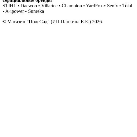
Официальные бренды
STIHL • Daewoo • Villartec • Champion • YardFox • Senix • Total
• A-ipower • Sunreka
© Магазин "ПолеСад" (ИП Панкина Е.Е.) 2026.