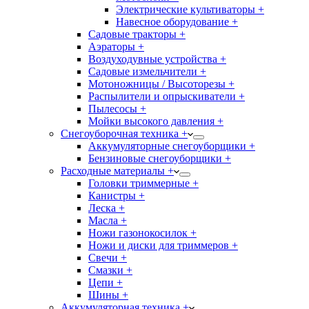
Электрические культиваторы +
Навесное оборудование +
Садовые тракторы +
Аэраторы +
Воздуходувные устройства +
Садовые измельчители +
Мотоножницы / Высоторезы +
Распылители и опрыскиватели +
Пылесосы +
Мойки высокого давления +
Снегоуборочная техника +
Аккумуляторные снегоуборщики +
Бензиновые снегоуборщики +
Расходные материалы +
Головки триммерные +
Канистры +
Леска +
Масла +
Ножи газонокосилок +
Ножи и диски для триммеров +
Свечи +
Смазки +
Цепи +
Шины +
Аккумуляторная техника +