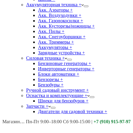
Аккумуляторная техника +
Акк. Аэраторы +
Акк. Воздуходувки +
Акк. Газонокосилки +
Акк. Кусторезы/ножницы +
Акк. Пилы +
Акк. Снегоуборщики +
Акк. Триммеры +
Аккумуляторы +
Зарядные устройства +
Силовая техника +
Бензиновые генераторы +
Инверторные генераторы +
Блоки автоматики +
Бензорезы +
Бензобуры +
Ручной садовый инструмент +
Оснастка и комплектующие +
Шнеки для бензобуров +
Запчасти +
Двигатели для садовой техники +
Магазины:
Калуга ул. Московская д.113
Пн-Пт 9:00–18:00 Сб 9:00-15:00
|
+7 (910) 915-97-97