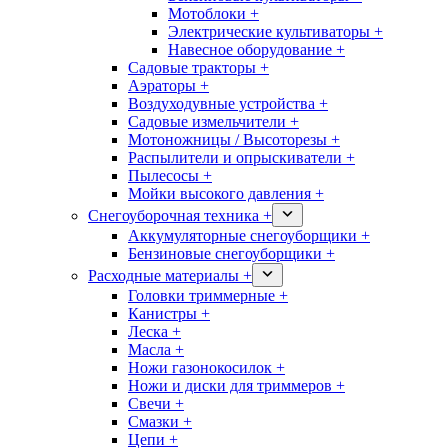
Мотоблоки +
Электрические культиваторы +
Навесное оборудование +
Садовые тракторы +
Аэраторы +
Воздуходувные устройства +
Садовые измельчители +
Мотоножницы / Высоторезы +
Распылители и опрыскиватели +
Пылесосы +
Мойки высокого давления +
Снегоуборочная техника +
Аккумуляторные снегоуборщики +
Бензиновые снегоуборщики +
Расходные материалы +
Головки триммерные +
Канистры +
Леска +
Масла +
Ножи газонокосилок +
Ножи и диски для триммеров +
Свечи +
Смазки +
Цепи +