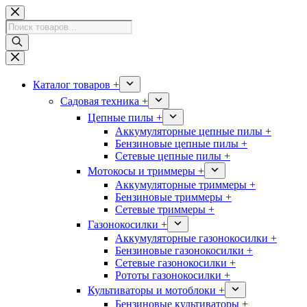
Перейти
к
Поиск
сути
товаров
Каталог товаров +
Садовая техника +
Цепные пилы +
Аккумуляторные цепные пилы +
Бензиновые цепные пилы +
Сетевые цепные пилы +
Мотокосы и триммеры +
Аккумуляторные триммеры +
Бензиновые триммеры +
Сетевые триммеры +
Газонокосилки +
Аккумуляторные газонокосилки +
Бензиновые газонокосилки +
Сетевые газонокосилки +
Рототы газонокосилки +
Культиваторы и мотоблоки +
Бензиновые культиваторы +