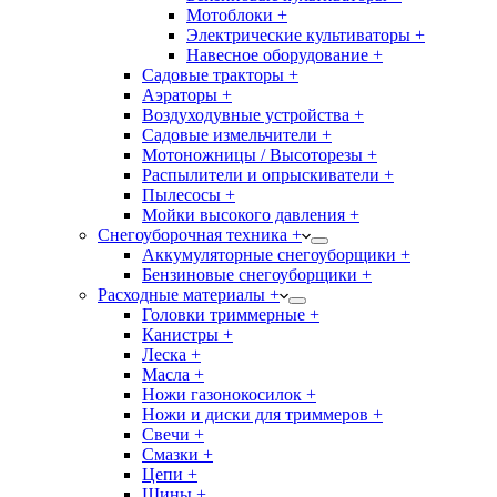
Мотоблоки +
Электрические культиваторы +
Навесное оборудование +
Садовые тракторы +
Аэраторы +
Воздуходувные устройства +
Садовые измельчители +
Мотоножницы / Высоторезы +
Распылители и опрыскиватели +
Пылесосы +
Мойки высокого давления +
Снегоуборочная техника +
Аккумуляторные снегоуборщики +
Бензиновые снегоуборщики +
Расходные материалы +
Головки триммерные +
Канистры +
Леска +
Масла +
Ножи газонокосилок +
Ножи и диски для триммеров +
Свечи +
Смазки +
Цепи +
Шины +