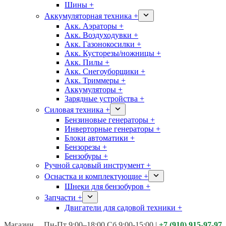
Шины +
Аккумуляторная техника +
Акк. Аэраторы +
Акк. Воздуходувки +
Акк. Газонокосилки +
Акк. Кусторезы/ножницы +
Акк. Пилы +
Акк. Снегоуборщики +
Акк. Триммеры +
Аккумуляторы +
Зарядные устройства +
Силовая техника +
Бензиновые генераторы +
Инверторные генераторы +
Блоки автоматики +
Бензорезы +
Бензобуры +
Ручной садовый инструмент +
Оснастка и комплектующие +
Шнеки для бензобуров +
Запчасти +
Двигатели для садовой техники +
Магазины:
Калуга ул. Московская д.113
Пн-Пт 9:00–18:00 Сб 9:00-15:00
|
+7 (910) 915-97-97