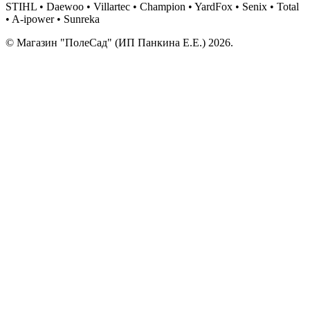
STIHL • Daewoo • Villartec • Champion • YardFox • Senix • Total
• A-ipower • Sunreka
© Магазин "ПолеСад" (ИП Панкина Е.Е.) 2026.