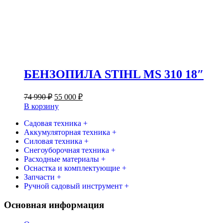
БЕНЗОПИЛА STIHL MS 310 18″
Первоначальная
Текущая
74 990
₽
55 000
₽
цена
цена:
В корзину
составляла
55
74
Садовая техника +
000 ₽.
Аккумуляторная техника +
990 ₽.
Силовая техника +
Снегоуборочная техника +
Расходные материалы +
Оснастка и комплектующие +
Запчасти +
Ручной садовый инструмент +
Основная информация