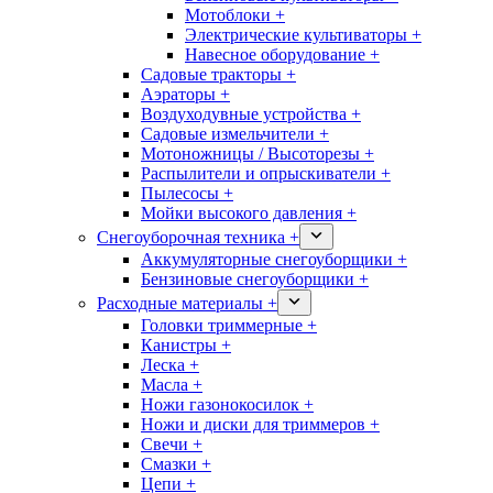
Мотоблоки +
Электрические культиваторы +
Навесное оборудование +
Садовые тракторы +
Аэраторы +
Воздуходувные устройства +
Садовые измельчители +
Мотоножницы / Высоторезы +
Распылители и опрыскиватели +
Пылесосы +
Мойки высокого давления +
Снегоуборочная техника +
Аккумуляторные снегоуборщики +
Бензиновые снегоуборщики +
Расходные материалы +
Головки триммерные +
Канистры +
Леска +
Масла +
Ножи газонокосилок +
Ножи и диски для триммеров +
Свечи +
Смазки +
Цепи +