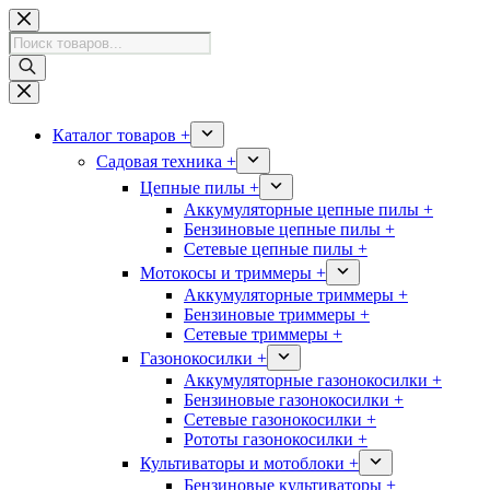
Перейти
к
Поиск
сути
товаров
Каталог товаров +
Садовая техника +
Цепные пилы +
Аккумуляторные цепные пилы +
Бензиновые цепные пилы +
Сетевые цепные пилы +
Мотокосы и триммеры +
Аккумуляторные триммеры +
Бензиновые триммеры +
Сетевые триммеры +
Газонокосилки +
Аккумуляторные газонокосилки +
Бензиновые газонокосилки +
Сетевые газонокосилки +
Рототы газонокосилки +
Культиваторы и мотоблоки +
Бензиновые культиваторы +