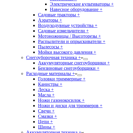
Электрические культиваторы +
Навесное оборудование +
Садовые тракторы +
Аэраторы +
Воздуходувные устройства +
Садовые измельчители +
Мотоножницы / Высоторезы +
Распылители и опрыскиватели +
Пылесосы +
Мойки высокого давления +
Снегоуборочная техника +
Аккумуляторные снегоуборщики +
Бензиновые снегоуборщики +
Расходные материалы +
Головки триммерные +
Канистры +
Леска +
Масла +
Ножи газонокосилок +
Ножи и диски для триммеров +
Свечи +
Смазки +
Цепи +
Шины +
Аккумуляторная техника +