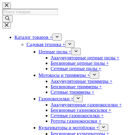
Перейти
к
Поиск
сути
товаров
Каталог товаров +
Садовая техника +
Цепные пилы +
Аккумуляторные цепные пилы +
Бензиновые цепные пилы +
Сетевые цепные пилы +
Мотокосы и триммеры +
Аккумуляторные триммеры +
Бензиновые триммеры +
Сетевые триммеры +
Газонокосилки +
Аккумуляторные газонокосилки +
Бензиновые газонокосилки +
Сетевые газонокосилки +
Рототы газонокосилки +
Культиваторы и мотоблоки +
Бензиновые культиваторы +