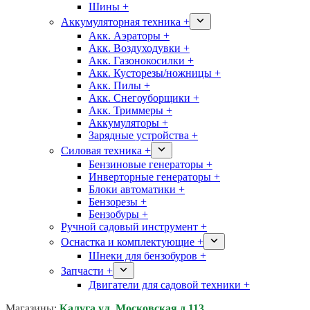
Шины +
Аккумуляторная техника +
Акк. Аэраторы +
Акк. Воздуходувки +
Акк. Газонокосилки +
Акк. Кусторезы/ножницы +
Акк. Пилы +
Акк. Снегоуборщики +
Акк. Триммеры +
Аккумуляторы +
Зарядные устройства +
Силовая техника +
Бензиновые генераторы +
Инверторные генераторы +
Блоки автоматики +
Бензорезы +
Бензобуры +
Ручной садовый инструмент +
Оснастка и комплектующие +
Шнеки для бензобуров +
Запчасти +
Двигатели для садовой техники +
Магазины:
Калуга ул. Московская д.113