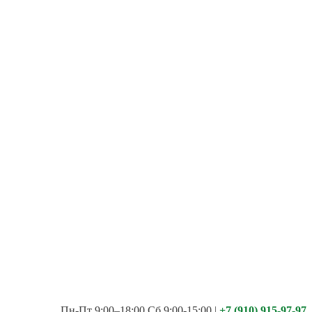
Пн-Пт 9:00–18:00 Сб 9:00-15:00
|
+7 (910) 915-97-97