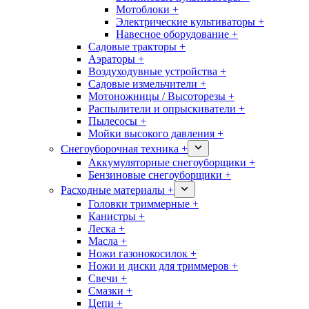
Мотоблоки +
Электрические культиваторы +
Навесное оборудование +
Садовые тракторы +
Аэраторы +
Воздуходувные устройства +
Садовые измельчители +
Мотоножницы / Высоторезы +
Распылители и опрыскиватели +
Пылесосы +
Мойки высокого давления +
Снегоуборочная техника +
Аккумуляторные снегоуборщики +
Бензиновые снегоуборщики +
Расходные материалы +
Головки триммерные +
Канистры +
Леска +
Масла +
Ножи газонокосилок +
Ножи и диски для триммеров +
Свечи +
Смазки +
Цепи +