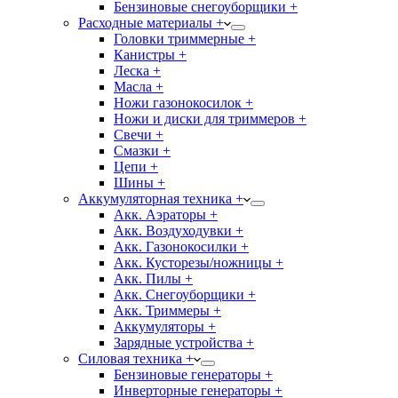
Бензиновые снегоуборщики +
Расходные материалы +
Головки триммерные +
Канистры +
Леска +
Масла +
Ножи газонокосилок +
Ножи и диски для триммеров +
Свечи +
Смазки +
Цепи +
Шины +
Аккумуляторная техника +
Акк. Аэраторы +
Акк. Воздуходувки +
Акк. Газонокосилки +
Акк. Кусторезы/ножницы +
Акк. Пилы +
Акк. Снегоуборщики +
Акк. Триммеры +
Аккумуляторы +
Зарядные устройства +
Силовая техника +
Бензиновые генераторы +
Инверторные генераторы +