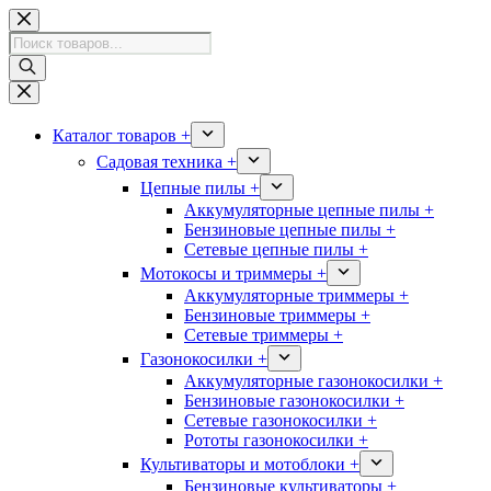
Перейти
к
Поиск
сути
товаров
Каталог товаров +
Садовая техника +
Цепные пилы +
Аккумуляторные цепные пилы +
Бензиновые цепные пилы +
Сетевые цепные пилы +
Мотокосы и триммеры +
Аккумуляторные триммеры +
Бензиновые триммеры +
Сетевые триммеры +
Газонокосилки +
Аккумуляторные газонокосилки +
Бензиновые газонокосилки +
Сетевые газонокосилки +
Рототы газонокосилки +
Культиваторы и мотоблоки +
Бензиновые культиваторы +