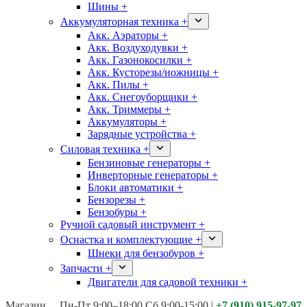
Шины +
Аккумуляторная техника +
Акк. Аэраторы +
Акк. Воздуходувки +
Акк. Газонокосилки +
Акк. Кусторезы/ножницы +
Акк. Пилы +
Акк. Снегоуборщики +
Акк. Триммеры +
Аккумуляторы +
Зарядные устройства +
Силовая техника +
Бензиновые генераторы +
Инверторные генераторы +
Блоки автоматики +
Бензорезы +
Бензобуры +
Ручной садовый инструмент +
Оснастка и комплектующие +
Шнеки для бензобуров +
Запчасти +
Двигатели для садовой техники +
Магазины:
Калуга ул. Московская д.113
Пн-Пт 9:00–18:00 Сб 9:00-15:00
|
+7 (910) 915-97-97