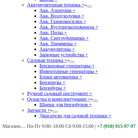
Аккумуляторная техника +
Акк. Аэраторы +
Акк. Воздуходувки +
Акк. Газонокосилки +
Акк. Кусторезы/ножницы +
Акк. Пилы +
Акк. Снегоуборщики +
Акк. Триммеры +
Аккумуляторы +
Зарядные устройства +
Силовая техника +
Бензиновые генераторы +
Инверторные генераторы +
Блоки автоматики +
Бензорезы +
Бензобуры +
Ручной садовый инструмент +
Оснастка и комплектующие +
Шнеки для бензобуров +
Запчасти +
Двигатели для садовой техники +
Магазины:
Калуга ул. Московская д.113
Пн-Пт 9:00–18:00 Сб 9:00-15:00
|
+7 (910) 915-97-97