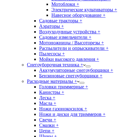
Мотоблоки +
Электрические культиваторы +
Навесное оборудование +
Садовые тракторы +
Аэраторы +
Воздуходувные устройства +
Садовые измельчители +
Мотоножницы / Высоторезы +
Распылители и опрыскиватели +
Пылесосы +
Мойки высокого давления +
Снегоуборочная техника +
Аккумуляторные снегоуборщики +
Бензиновые снегоуборщики +
Расходные материалы +
Головки триммерные +
Канистры +
Леска +
Масла +
Ножи газонокосилок +
Ножи и диски для триммеров +
Свечи +
Смазки +
Цепи +
Шины +