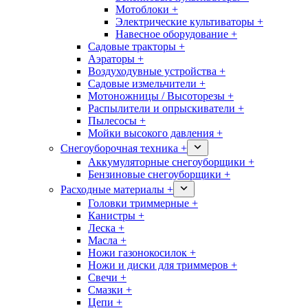
Мотоблоки +
Электрические культиваторы +
Навесное оборудование +
Садовые тракторы +
Аэраторы +
Воздуходувные устройства +
Садовые измельчители +
Мотоножницы / Высоторезы +
Распылители и опрыскиватели +
Пылесосы +
Мойки высокого давления +
Снегоуборочная техника +
Аккумуляторные снегоуборщики +
Бензиновые снегоуборщики +
Расходные материалы +
Головки триммерные +
Канистры +
Леска +
Масла +
Ножи газонокосилок +
Ножи и диски для триммеров +
Свечи +
Смазки +
Цепи +