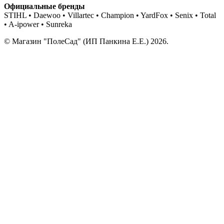
Официальные бренды
STIHL • Daewoo • Villartec • Champion • YardFox • Senix • Total
• A-ipower • Sunreka
© Магазин "ПолеСад" (ИП Панкина Е.Е.) 2026.