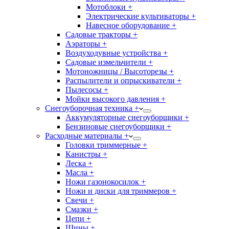
Мотоблоки +
Электрические культиваторы +
Навесное оборудование +
Садовые тракторы +
Аэраторы +
Воздуходувные устройства +
Садовые измельчители +
Мотоножницы / Высоторезы +
Распылители и опрыскиватели +
Пылесосы +
Мойки высокого давления +
Снегоуборочная техника +
Аккумуляторные снегоуборщики +
Бензиновые снегоуборщики +
Расходные материалы +
Головки триммерные +
Канистры +
Леска +
Масла +
Ножи газонокосилок +
Ножи и диски для триммеров +
Свечи +
Смазки +
Цепи +
Шины +