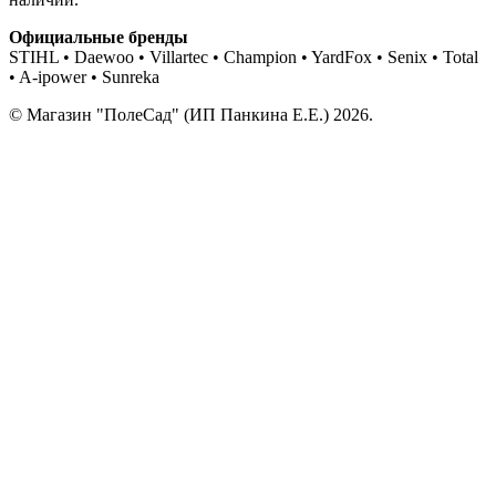
Официальные бренды
STIHL • Daewoo • Villartec • Champion • YardFox • Senix • Total
• A-ipower • Sunreka
© Магазин "ПолеСад" (ИП Панкина Е.Е.) 2026.