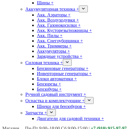
Шины +
Аккумуляторная техника +
Акк. Аэраторы +
Акк. Воздуходувки +
Акк. Газонокосилки +
Акк. Кусторезы/ножницы +
Акк. Пилы +
Акк. Снегоуборщики +
Акк. Триммеры +
Аккумуляторы +
Зарядные устройства +
Силовая техника +
Бензиновые генераторы +
Инверторные генераторы +
Блоки автоматики +
Бензорезы +
Бензобуры +
Ручной садовый инструмент +
Оснастка и комплектующие +
Шнеки для бензобуров +
Запчасти +
Двигатели для садовой техники +
Магазины:
Калуга ул. Московская д.113
Пн-Пт 9:00–18:00 Сб 9:00-15:00
|
+7 (910) 915-97-97