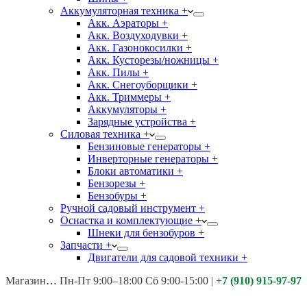
Аккумуляторная техника +
Акк. Аэраторы +
Акк. Воздуходувки +
Акк. Газонокосилки +
Акк. Кусторезы/ножницы +
Акк. Пилы +
Акк. Снегоуборщики +
Акк. Триммеры +
Аккумуляторы +
Зарядные устройства +
Силовая техника +
Бензиновые генераторы +
Инверторные генераторы +
Блоки автоматики +
Бензорезы +
Бензобуры +
Ручной садовый инструмент +
Оснастка и комплектующие +
Шнеки для бензобуров +
Запчасти +
Двигатели для садовой техники +
Магазины:
Калуга ул. Московская д.113
Пн-Пт 9:00–18:00 Сб 9:00-15:00
|
+7 (910) 915-97-97