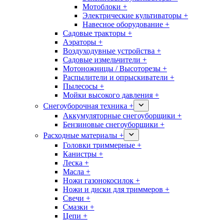
Мотоблоки +
Электрические культиваторы +
Навесное оборудование +
Садовые тракторы +
Аэраторы +
Воздуходувные устройства +
Садовые измельчители +
Мотоножницы / Высоторезы +
Распылители и опрыскиватели +
Пылесосы +
Мойки высокого давления +
Снегоуборочная техника +
Аккумуляторные снегоуборщики +
Бензиновые снегоуборщики +
Расходные материалы +
Головки триммерные +
Канистры +
Леска +
Масла +
Ножи газонокосилок +
Ножи и диски для триммеров +
Свечи +
Смазки +
Цепи +