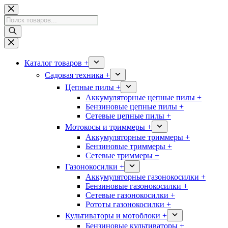
Перейти
к
Поиск
сути
товаров
Каталог товаров +
Садовая техника +
Цепные пилы +
Аккумуляторные цепные пилы +
Бензиновые цепные пилы +
Сетевые цепные пилы +
Мотокосы и триммеры +
Аккумуляторные триммеры +
Бензиновые триммеры +
Сетевые триммеры +
Газонокосилки +
Аккумуляторные газонокосилки +
Бензиновые газонокосилки +
Сетевые газонокосилки +
Рототы газонокосилки +
Культиваторы и мотоблоки +
Бензиновые культиваторы +