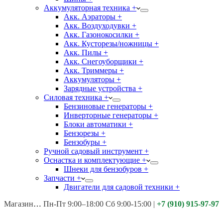
Аккумуляторная техника +
Акк. Аэраторы +
Акк. Воздуходувки +
Акк. Газонокосилки +
Акк. Кусторезы/ножницы +
Акк. Пилы +
Акк. Снегоуборщики +
Акк. Триммеры +
Аккумуляторы +
Зарядные устройства +
Силовая техника +
Бензиновые генераторы +
Инверторные генераторы +
Блоки автоматики +
Бензорезы +
Бензобуры +
Ручной садовый инструмент +
Оснастка и комплектующие +
Шнеки для бензобуров +
Запчасти +
Двигатели для садовой техники +
Магазины:
Калуга ул. Московская д.113
Пн-Пт 9:00–18:00 Сб 9:00-15:00
|
+7 (910) 915-97-97