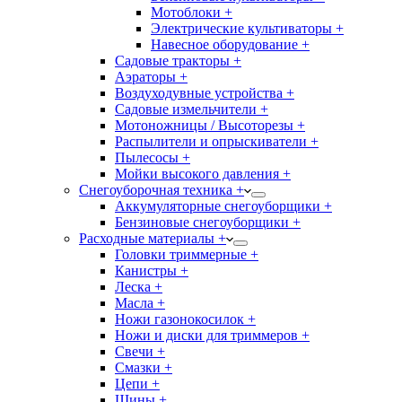
Мотоблоки +
Электрические культиваторы +
Навесное оборудование +
Садовые тракторы +
Аэраторы +
Воздуходувные устройства +
Садовые измельчители +
Мотоножницы / Высоторезы +
Распылители и опрыскиватели +
Пылесосы +
Мойки высокого давления +
Снегоуборочная техника +
Аккумуляторные снегоуборщики +
Бензиновые снегоуборщики +
Расходные материалы +
Головки триммерные +
Канистры +
Леска +
Масла +
Ножи газонокосилок +
Ножи и диски для триммеров +
Свечи +
Смазки +
Цепи +
Шины +