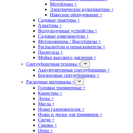
Мотоблоки +
Электрические культиваторы +
Навесное оборудование +
Садовые тракторы +
Аэраторы +
Воздуходувные устройства +
Садовые измельчители +
Мотоножницы / Высоторезы +
Распылители и опрыскиватели +
Пылесосы +
Мойки высокого давления +
Снегоуборочная техника +
Аккумуляторные снегоуборщики +
Бензиновые снегоуборщики +
Расходные материалы +
Головки триммерные +
Канистры +
Леска +
Масла +
Ножи газонокосилок +
Ножи и диски для триммеров +
Свечи +
Смазки +
Цепи +