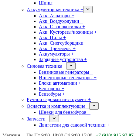
Шины +
Аккумуляторная техника +
Акк. Аэраторы +
Акк. Воздуходувки +
Акк. Газонокосилки +
Акк. Кусторезы/ножницы +
Акк. Пилы +
Акк. Снегоуборщики +
Акк. Триммеры +
Аккумуляторы +
Зарядные устройства +
Силовая техника +
Бензиновые генераторы +
Инверторные генераторы +
Блоки автоматики +
Бензорезы +
Бензобуры +
Ручной садовый инструмент +
Оснастка и комплектующие +
Шнеки для бензобуров +
Запчасти +
Двигатели для садовой техники +
Магазины:
Калуга ул. Московская д.113
Пн-Пт 9:00–18:00 Сб 9:00-15:00
|
+7 (910) 915-97-97