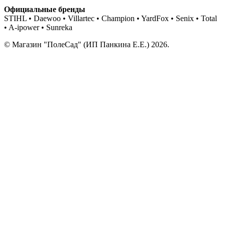
Официальные бренды
STIHL • Daewoo • Villartec • Champion • YardFox • Senix • Total
• A-ipower • Sunreka
© Магазин "ПолеСад" (ИП Панкина Е.Е.) 2026.