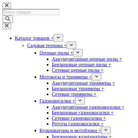
Перейти
к
Поиск
сути
товаров
Каталог товаров +
Садовая техника +
Цепные пилы +
Аккумуляторные цепные пилы +
Бензиновые цепные пилы +
Сетевые цепные пилы +
Мотокосы и триммеры +
Аккумуляторные триммеры +
Бензиновые триммеры +
Сетевые триммеры +
Газонокосилки +
Аккумуляторные газонокосилки +
Бензиновые газонокосилки +
Сетевые газонокосилки +
Рототы газонокосилки +
Культиваторы и мотоблоки +
Бензиновые культиваторы +