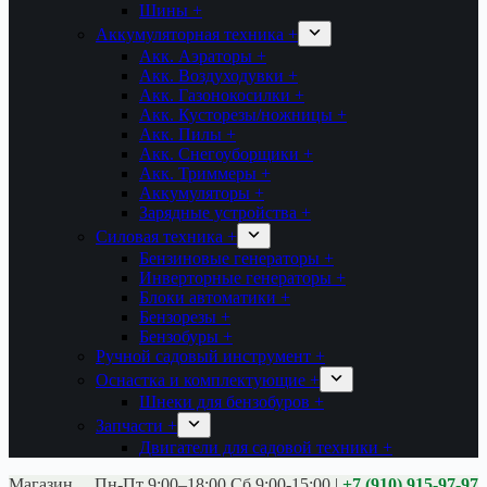
Шины +
Аккумуляторная техника +
Акк. Аэраторы +
Акк. Воздуходувки +
Акк. Газонокосилки +
Акк. Кусторезы/ножницы +
Акк. Пилы +
Акк. Снегоуборщики +
Акк. Триммеры +
Аккумуляторы +
Зарядные устройства +
Силовая техника +
Бензиновые генераторы +
Инверторные генераторы +
Блоки автоматики +
Бензорезы +
Бензобуры +
Ручной садовый инструмент +
Оснастка и комплектующие +
Шнеки для бензобуров +
Запчасти +
Двигатели для садовой техники +
Магазины:
Калуга ул. Московская д.113
Пн-Пт 9:00–18:00 Сб 9:00-15:00
|
+7 (910) 915-97-97