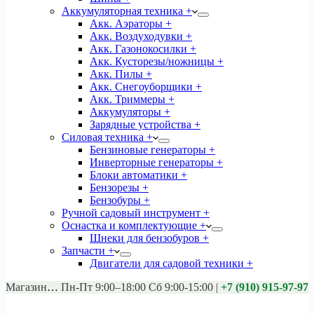
Аккумуляторная техника +
Акк. Аэраторы +
Акк. Воздуходувки +
Акк. Газонокосилки +
Акк. Кусторезы/ножницы +
Акк. Пилы +
Акк. Снегоуборщики +
Акк. Триммеры +
Аккумуляторы +
Зарядные устройства +
Силовая техника +
Бензиновые генераторы +
Инверторные генераторы +
Блоки автоматики +
Бензорезы +
Бензобуры +
Ручной садовый инструмент +
Оснастка и комплектующие +
Шнеки для бензобуров +
Запчасти +
Двигатели для садовой техники +
Магазины:
Калуга ул. Московская д.113
Пн-Пт 9:00–18:00 Сб 9:00-15:00
|
+7 (910) 915-97-97