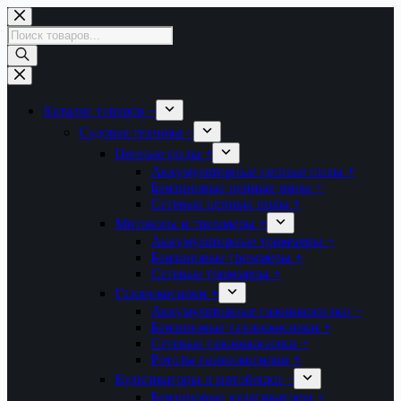
Перейти
к
Поиск
сути
товаров
Каталог товаров +
Садовая техника +
Цепные пилы +
Аккумуляторные цепные пилы +
Бензиновые цепные пилы +
Сетевые цепные пилы +
Мотокосы и триммеры +
Аккумуляторные триммеры +
Бензиновые триммеры +
Сетевые триммеры +
Газонокосилки +
Аккумуляторные газонокосилки +
Бензиновые газонокосилки +
Сетевые газонокосилки +
Рототы газонокосилки +
Культиваторы и мотоблоки +
Бензиновые культиваторы +