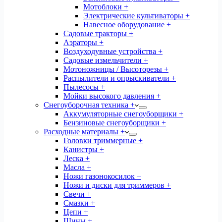
Мотоблоки +
Электрические культиваторы +
Навесное оборудование +
Садовые тракторы +
Аэраторы +
Воздуходувные устройства +
Садовые измельчители +
Мотоножницы / Высоторезы +
Распылители и опрыскиватели +
Пылесосы +
Мойки высокого давления +
Снегоуборочная техника +
Аккумуляторные снегоуборщики +
Бензиновые снегоуборщики +
Расходные материалы +
Головки триммерные +
Канистры +
Леска +
Масла +
Ножи газонокосилок +
Ножи и диски для триммеров +
Свечи +
Смазки +
Цепи +
Шины +