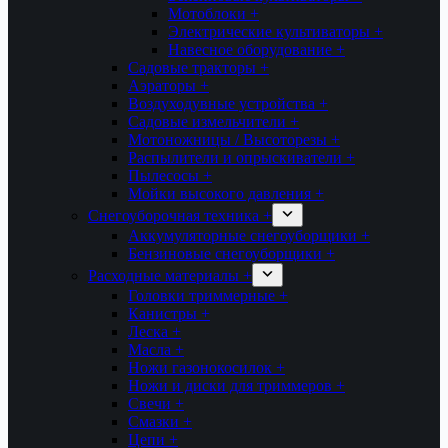
Мотоблоки +
Электрические культиваторы +
Навесное оборудование +
Садовые тракторы +
Аэраторы +
Воздуходувные устройства +
Садовые измельчители +
Мотоножницы / Высоторезы +
Распылители и опрыскиватели +
Пылесосы +
Мойки высокого давления +
Снегоуборочная техника +
Аккумуляторные снегоуборщики +
Бензиновые снегоуборщики +
Расходные материалы +
Головки триммерные +
Канистры +
Леска +
Масла +
Ножи газонокосилок +
Ножи и диски для триммеров +
Свечи +
Смазки +
Цепи +