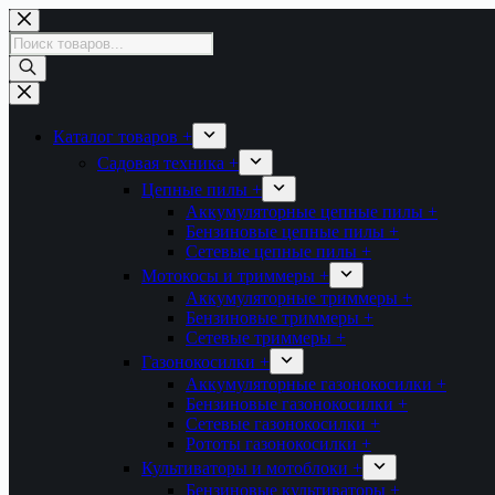
Перейти
к
Поиск
сути
товаров
Каталог товаров +
Садовая техника +
Цепные пилы +
Аккумуляторные цепные пилы +
Бензиновые цепные пилы +
Сетевые цепные пилы +
Мотокосы и триммеры +
Аккумуляторные триммеры +
Бензиновые триммеры +
Сетевые триммеры +
Газонокосилки +
Аккумуляторные газонокосилки +
Бензиновые газонокосилки +
Сетевые газонокосилки +
Рототы газонокосилки +
Культиваторы и мотоблоки +
Бензиновые культиваторы +