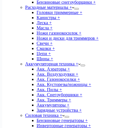
Бензиновые снегоуборщики +
Расходные материалы +
Головки триммерные +
Канистры +
Леска +
Масла +
Ножи газонокосилок +
Ножи и диски для триммеров +
Свечи +
Смазки +
Цепи +
Шины +
Аккумуляторная техника +
Акк. Аэраторы +
Акк. Воздуходувки +
Акк. Газонокосилки +
Акк. Кусторезы/ножницы +
Акк. Пилы +
Акк. Снегоуборщики +
Акк. Триммеры +
Аккумуляторы +
Зарядные устройства +
Силовая техника +
Бензиновые генераторы +
Инверторные генераторы +