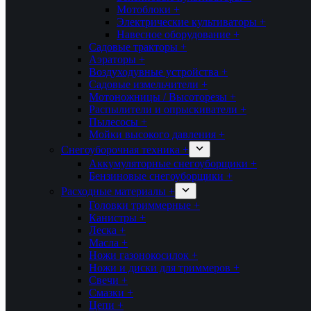
Мотоблоки +
Электрические культиваторы +
Навесное оборудование +
Садовые тракторы +
Аэраторы +
Воздуходувные устройства +
Садовые измельчители +
Мотоножницы / Высоторезы +
Распылители и опрыскиватели +
Пылесосы +
Мойки высокого давления +
Снегоуборочная техника +
Аккумуляторные снегоуборщики +
Бензиновые снегоуборщики +
Расходные материалы +
Головки триммерные +
Канистры +
Леска +
Масла +
Ножи газонокосилок +
Ножи и диски для триммеров +
Свечи +
Смазки +
Цепи +