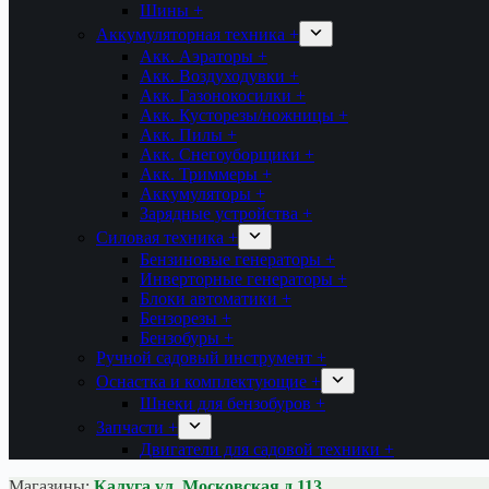
Шины +
Аккумуляторная техника +
Акк. Аэраторы +
Акк. Воздуходувки +
Акк. Газонокосилки +
Акк. Кусторезы/ножницы +
Акк. Пилы +
Акк. Снегоуборщики +
Акк. Триммеры +
Аккумуляторы +
Зарядные устройства +
Силовая техника +
Бензиновые генераторы +
Инверторные генераторы +
Блоки автоматики +
Бензорезы +
Бензобуры +
Ручной садовый инструмент +
Оснастка и комплектующие +
Шнеки для бензобуров +
Запчасти +
Двигатели для садовой техники +
Магазины:
Калуга ул. Московская д.113