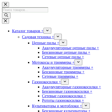
Перейти
к
Поиск
сути
товаров
Каталог товаров +
Садовая техника +
Цепные пилы +
Аккумуляторные цепные пилы +
Бензиновые цепные пилы +
Сетевые цепные пилы +
Мотокосы и триммеры +
Аккумуляторные триммеры +
Бензиновые триммеры +
Сетевые триммеры +
Газонокосилки +
Аккумуляторные газонокосилки +
Бензиновые газонокосилки +
Сетевые газонокосилки +
Рототы газонокосилки +
Культиваторы и мотоблоки +
Бензиновые культиваторы +