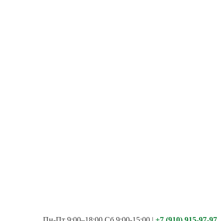
Пн-Пт 9:00–18:00 Сб 9:00-15:00
|
+7 (910) 915-97-97