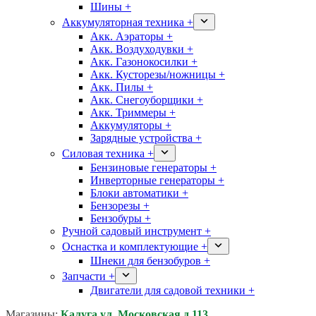
Шины +
Аккумуляторная техника +
Акк. Аэраторы +
Акк. Воздуходувки +
Акк. Газонокосилки +
Акк. Кусторезы/ножницы +
Акк. Пилы +
Акк. Снегоуборщики +
Акк. Триммеры +
Аккумуляторы +
Зарядные устройства +
Силовая техника +
Бензиновые генераторы +
Инверторные генераторы +
Блоки автоматики +
Бензорезы +
Бензобуры +
Ручной садовый инструмент +
Оснастка и комплектующие +
Шнеки для бензобуров +
Запчасти +
Двигатели для садовой техники +
Магазины:
Калуга ул. Московская д.113