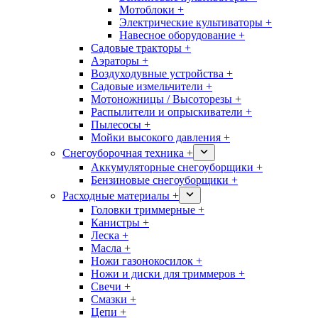
Мотоблоки +
Электрические культиваторы +
Навесное оборудование +
Садовые тракторы +
Аэраторы +
Воздуходувные устройства +
Садовые измельчители +
Мотоножницы / Высоторезы +
Распылители и опрыскиватели +
Пылесосы +
Мойки высокого давления +
Снегоуборочная техника +
Аккумуляторные снегоуборщики +
Бензиновые снегоуборщики +
Расходные материалы +
Головки триммерные +
Канистры +
Леска +
Масла +
Ножи газонокосилок +
Ножи и диски для триммеров +
Свечи +
Смазки +
Цепи +