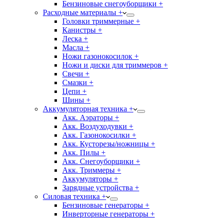
Бензиновые снегоуборщики +
Расходные материалы +
Головки триммерные +
Канистры +
Леска +
Масла +
Ножи газонокосилок +
Ножи и диски для триммеров +
Свечи +
Смазки +
Цепи +
Шины +
Аккумуляторная техника +
Акк. Аэраторы +
Акк. Воздуходувки +
Акк. Газонокосилки +
Акк. Кусторезы/ножницы +
Акк. Пилы +
Акк. Снегоуборщики +
Акк. Триммеры +
Аккумуляторы +
Зарядные устройства +
Силовая техника +
Бензиновые генераторы +
Инверторные генераторы +