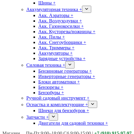
Шины +
Аккумуляторная техника +
Акк. Аэраторы +
Акк. Воздуходувки +
Акк. Газонокосилки +
Акк. Кусторезы/ножницы +
Акк. Пилы +
Акк. Снегоуборщики +
Акк. Триммеры +
Аккумуляторы +
Зарядные устройства +
Силовая техника +
Бензиновые генераторы +
Инверторные генераторы +
Блоки автоматики +
Бензорезы +
Бензобуры +
Ручной садовый инструмент +
Оснастка и комплектующие +
Шнеки для бензобуров +
Запчасти +
Двигатели для садовой техники +
Магазины:
Калуга ул. Московская д.113
Пн-Пт 9:00–18:00 Сб 9:00-15:00
|
+7 (910) 915-97-97