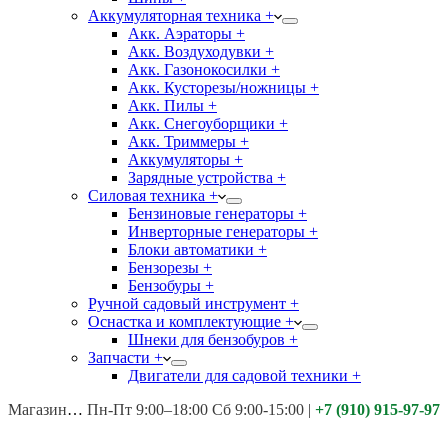
Аккумуляторная техника +
Акк. Аэраторы +
Акк. Воздуходувки +
Акк. Газонокосилки +
Акк. Кусторезы/ножницы +
Акк. Пилы +
Акк. Снегоуборщики +
Акк. Триммеры +
Аккумуляторы +
Зарядные устройства +
Силовая техника +
Бензиновые генераторы +
Инверторные генераторы +
Блоки автоматики +
Бензорезы +
Бензобуры +
Ручной садовый инструмент +
Оснастка и комплектующие +
Шнеки для бензобуров +
Запчасти +
Двигатели для садовой техники +
Магазины:
Калуга ул. Московская д.113
Пн-Пт 9:00–18:00 Сб 9:00-15:00
|
+7 (910) 915-97-97