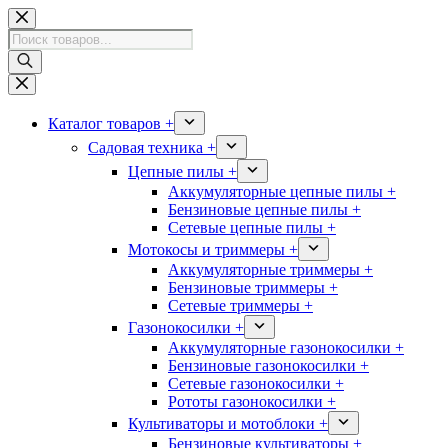
Перейти
к
Поиск
сути
товаров
Каталог товаров +
Садовая техника +
Цепные пилы +
Аккумуляторные цепные пилы +
Бензиновые цепные пилы +
Сетевые цепные пилы +
Мотокосы и триммеры +
Аккумуляторные триммеры +
Бензиновые триммеры +
Сетевые триммеры +
Газонокосилки +
Аккумуляторные газонокосилки +
Бензиновые газонокосилки +
Сетевые газонокосилки +
Рототы газонокосилки +
Культиваторы и мотоблоки +
Бензиновые культиваторы +