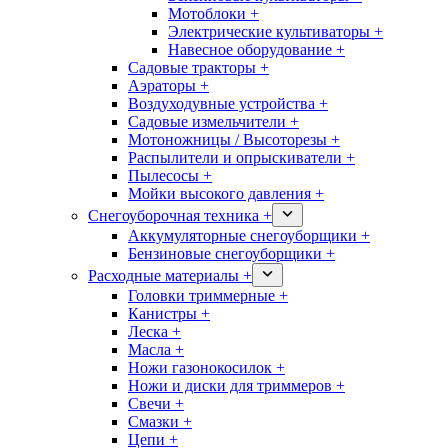
Мотоблоки +
Электрические культиваторы +
Навесное оборудование +
Садовые тракторы +
Аэраторы +
Воздуходувные устройства +
Садовые измельчители +
Мотоножницы / Высоторезы +
Распылители и опрыскиватели +
Пылесосы +
Мойки высокого давления +
Снегоуборочная техника +
Аккумуляторные снегоуборщики +
Бензиновые снегоуборщики +
Расходные материалы +
Головки триммерные +
Канистры +
Леска +
Масла +
Ножи газонокосилок +
Ножи и диски для триммеров +
Свечи +
Смазки +
Цепи +