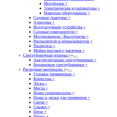
Мотоблоки +
Электрические культиваторы +
Навесное оборудование +
Садовые тракторы +
Аэраторы +
Воздуходувные устройства +
Садовые измельчители +
Мотоножницы / Высоторезы +
Распылители и опрыскиватели +
Пылесосы +
Мойки высокого давления +
Снегоуборочная техника +
Аккумуляторные снегоуборщики +
Бензиновые снегоуборщики +
Расходные материалы +
Головки триммерные +
Канистры +
Леска +
Масла +
Ножи газонокосилок +
Ножи и диски для триммеров +
Свечи +
Смазки +
Цепи +
Шины +